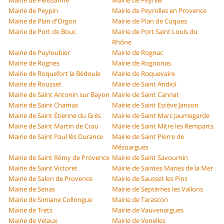
Mairie de Pélissanne
Mairie de Peynier
Mairie de Peypin
Mairie de Peyrolles en Provence
Mairie de Plan d'Orgon
Mairie de Plan de Cuques
Mairie de Port de Bouc
Mairie de Port Saint Louis du
Rhône
Mairie de Puyloubier
Mairie de Rognac
Mairie de Rognes
Mairie de Rognonas
Mairie de Roquefort la Bédoule
Mairie de Roquevaire
Mairie de Rousset
Mairie de Saint Andiol
Mairie de Saint Antonin sur Bayon
Mairie de Saint Cannat
Mairie de Saint Chamas
Mairie de Saint Estève Janson
Mairie de Saint Étienne du Grès
Mairie de Saint Marc Jaumegarde
Mairie de Saint Martin de Crau
Mairie de Saint Mitre les Remparts
Mairie de Saint Paul lès Durance
Mairie de Saint Pierre de
Mézoargues
Mairie de Saint Rémy de Provence
Mairie de Saint Savournin
Mairie de Saint Victoret
Mairie de Saintes Maries de la Mer
Mairie de Salon de Provence
Mairie de Sausset les Pins
Mairie de Sénas
Mairie de Septèmes les Vallons
Mairie de Simiane Collongue
Mairie de Tarascon
Mairie de Trets
Mairie de Vauvenargues
Mairie de Velaux
Mairie de Venelles