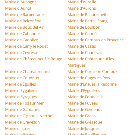
Mairie d'Aubagne
Mairie d'Aureille
Mairie d'Auriol
Mairie d'Aurons
Mairie de Barbentane
Mairie de Beaurecueil
Mairie de Belcodène
Mairie de Berre l'Étang
Mairie de Bouc Bel Air
Mairie de Boulbon
Mairie de Cabannes
Mairie de Cabriès
Mairie de Cadolive
Mairie de Carnoux en Provence
Mairie de Carry le Rouet
Mairie de Cassis
Mairie de Ceyreste
Mairie de Charleval
Mairie de Châteauneuf le Rouge
Mairie de Châteauneuf les
Martigues
Mairie de Châteaurenard
Mairie de Cornillon Confoux
Mairie de Coudoux
Mairie de Cuges les Pins
Mairie de Éguilles
Mairie d'Ensuès la Redonne
Mairie d'Eygalières
Mairie d'Eyguières
Mairie d'Eyragues
Mairie de Fontvieille
Mairie de Fos sur Mer
Mairie de Fuveau
Mairie de Gardanne
Mairie de Gémenos
Mairie de Gignac la Nerthe
Mairie de Grans
Mairie de Graveson
Mairie de Gréasque
Mairie d'Istres
Mairie de Jouques
Mairie de Barben
Mairie de Bouilladisse