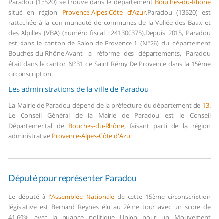
Paradou (13520) se trouve dans le département
Bouches-du-Rhône
situé en région
Provence-Alpes-Côte d'Azur
.
Paradou (13520) est
rattachée à la communauté de communes de la Vallée des Baux et
des Alpilles (VBA) (numéro fiscal : 241300375).
Depuis 2015, Paradou
est dans le canton de Salon-de-Provence-1 (N°26) du département
Bouches-du-Rhône.
Avant la réforme des départements, Paradou
était dans le canton N°31 de Saint Rémy De Provence dans la 15ème
circonscription.
Les administrations de la ville de Paradou
La Mairie de Paradou dépend de la préfecture du département de
13
.
Le Conseil Général de la Mairie de Paradou est le Conseil
Départemental de
Bouches-du-Rhône
, faisant parti de la région
administrative
Provence-Alpes-Côte d'Azur
Député pour représenter Paradou
Le député à
l'Assemblée Nationale
de cette 15ème circonscription
législative est Bernard Reynes élu au 2ème tour avec un score de
41,60% avec la nuance politique Union pour un Mouvement