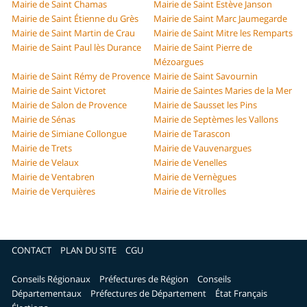
Mairie de Saint Chamas
Mairie de Saint Estève Janson
Mairie de Saint Étienne du Grès
Mairie de Saint Marc Jaumegarde
Mairie de Saint Martin de Crau
Mairie de Saint Mitre les Remparts
Mairie de Saint Paul lès Durance
Mairie de Saint Pierre de
Mézoargues
Mairie de Saint Rémy de Provence
Mairie de Saint Savournin
Mairie de Saint Victoret
Mairie de Saintes Maries de la Mer
Mairie de Salon de Provence
Mairie de Sausset les Pins
Mairie de Sénas
Mairie de Septèmes les Vallons
Mairie de Simiane Collongue
Mairie de Tarascon
Mairie de Trets
Mairie de Vauvenargues
Mairie de Velaux
Mairie de Venelles
Mairie de Ventabren
Mairie de Vernègues
Mairie de Verquières
Mairie de Vitrolles
CONTACT
PLAN DU SITE
CGU
Conseils Régionaux
Préfectures de Région
Conseils
Départementaux
Préfectures de Département
État Français