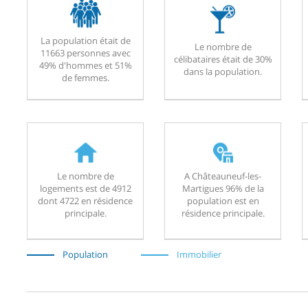
La population était de
Le nombre de
11663 personnes avec
célibataires était de 30%
49% d'hommes et 51%
dans la population.
de femmes.
Le nombre de
A Châteauneuf-les-
logements est de 4912
Martigues 96% de la
dont 4722 en résidence
population est en
principale.
résidence principale.
Population
Immobilier