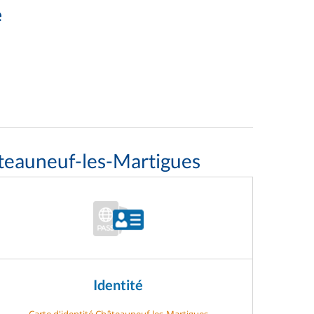
e
teauneuf-les-Martigues
Identité
Carte d'identité Châteauneuf-les-Martigues