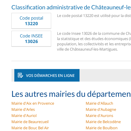
Classification administrative de Châteauneuf-l
Le code postal 13220 est utilisé pour la di
Code postal
13220
Le code Insee 13026 de la commune de Chât
Code INSEE
la statistique et des études économiques (I
13026
population, les collectivités et les entrepri
ville de Châteauneuf-les-Martigues.
VOS DÉMARCHES EN LIGNE
Les autres mairies du départeme
Mairie d'Aix en Provence
Mairie d'Allauch
Mairie d'Arles
Mairie d'Aubagne
Mairie d'Auriol
Mairie d'Aurons
Mairie de Beaurecueil
Mairie de Belcodène
Mairie de Bouc Bel Air
Mairie de Boulbon