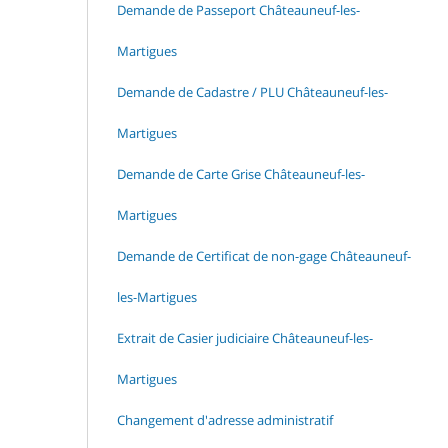
Demande de Passeport Châteauneuf-les-
Martigues
Demande de Cadastre / PLU Châteauneuf-les-
Martigues
Demande de Carte Grise Châteauneuf-les-
Martigues
Demande de Certificat de non-gage Châteauneuf-
les-Martigues
Extrait de Casier judiciaire Châteauneuf-les-
Martigues
Changement d'adresse administratif