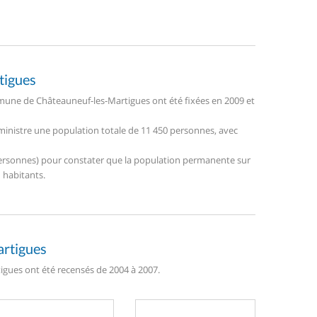
tigues
mune de Châteauneuf-les-Martigues ont été fixées en 2009 et
dministre une population totale de 11 450 personnes, avec
9 personnes) pour constater que la population permanente sur
 habitants.
artigues
tigues ont été recensés de 2004 à 2007.