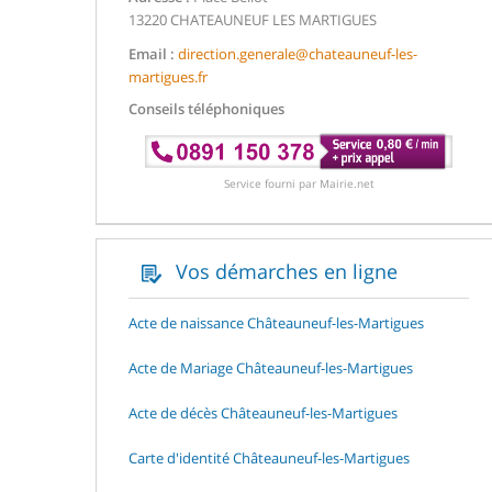
13220 CHATEAUNEUF LES MARTIGUES
Email :
direction.generale@chateauneuf-les-
martigues.fr
Conseils téléphoniques
Service fourni par Mairie.net
Vos démarches en ligne
Acte de naissance Châteauneuf-les-Martigues
Acte de Mariage Châteauneuf-les-Martigues
Acte de décès Châteauneuf-les-Martigues
Carte d'identité Châteauneuf-les-Martigues