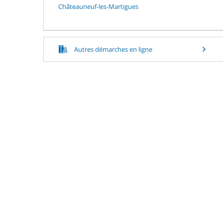
Châteauneuf-les-Martigues
Autres démarches en ligne