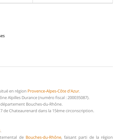
ses
situé en région
Provence-Alpes-Côte d'Azur
.
e Alpilles Durance (numéro fiscal : 200035087).
du département Bouches-du-Rhône.
°7 de Chateaurenard dans la 15ème circonscription.
3
.
artemental de
Bouches-du-Rhône
, faisant parti de la région