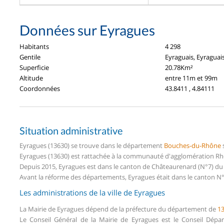
Données sur Eyragues
Habitants
4 298
Gentile
Eyraguais, Eyraguai
Superficie
20.78Km²
Altitude
entre 11m et 99m
Coordonnées
43.8411 , 4.84111
Situation administrative
Eyragues (13630) se trouve dans le département
Bouches-du-Rhône
Eyragues (13630) est rattachée à la communauté d'agglomération Rhôn
Depuis 2015, Eyragues est dans le canton de Châteaurenard (N°7) 
Avant la réforme des départements, Eyragues était dans le canton N
Les administrations de la ville de Eyragues
La Mairie de Eyragues dépend de la préfecture du département de
1
Le Conseil Général de la Mairie de Eyragues est le Conseil Dép