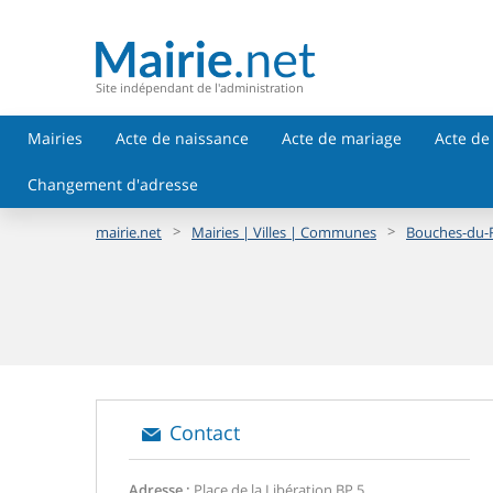
Site indépendant de l'administration
Mairies
Acte de naissance
Acte de mariage
Acte de
Changement d'adresse
>
>
mairie.net
Mairies | Villes | Communes
Bouches-du-
Contact
Adresse :
Place de la Libération BP 5