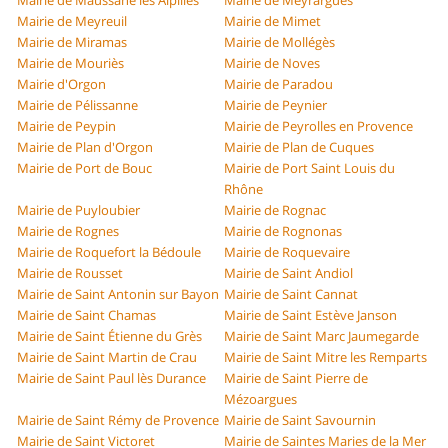
Mairie de Maussane les Alpilles
Mairie de Meyrargues
Mairie de Meyreuil
Mairie de Mimet
Mairie de Miramas
Mairie de Mollégès
Mairie de Mouriès
Mairie de Noves
Mairie d'Orgon
Mairie de Paradou
Mairie de Pélissanne
Mairie de Peynier
Mairie de Peypin
Mairie de Peyrolles en Provence
Mairie de Plan d'Orgon
Mairie de Plan de Cuques
Mairie de Port de Bouc
Mairie de Port Saint Louis du
Rhône
Mairie de Puyloubier
Mairie de Rognac
Mairie de Rognes
Mairie de Rognonas
Mairie de Roquefort la Bédoule
Mairie de Roquevaire
Mairie de Rousset
Mairie de Saint Andiol
Mairie de Saint Antonin sur Bayon
Mairie de Saint Cannat
Mairie de Saint Chamas
Mairie de Saint Estève Janson
Mairie de Saint Étienne du Grès
Mairie de Saint Marc Jaumegarde
Mairie de Saint Martin de Crau
Mairie de Saint Mitre les Remparts
Mairie de Saint Paul lès Durance
Mairie de Saint Pierre de
Mézoargues
Mairie de Saint Rémy de Provence
Mairie de Saint Savournin
Mairie de Saint Victoret
Mairie de Saintes Maries de la Mer