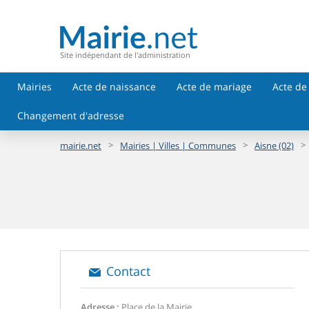
Site indépendant de l'administration
Mairies
Acte de naissance
Acte de mariage
Acte de
Changement d'adresse
>
>
>
mairie.net
Mairies | Villes | Communes
Aisne (02)
Contact
Adresse :
Place de la Mairie