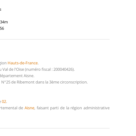
s
134m
056
gion
Hauts-de-France
.
Val de l'Oise (numéro fiscal : 200040426).
 département Aisne.
on N°25 de Ribemont dans la 3ème circonscription.
e
02
.
partemental de
Aisne
, faisant parti de la région administrative