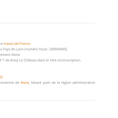
ion
Hauts-de-France
.
u Pays de Laon (numéro fiscal : 200043495).
tement Aisne.
°1 de Anizy Le Château dans la 1ère circonscription.
02
.
artemental de
Aisne
, faisant parti de la région administrative