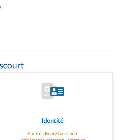
e
scourt
Identité
Carte d'identité Laniscourt
Prédemande Passeport Laniscourt