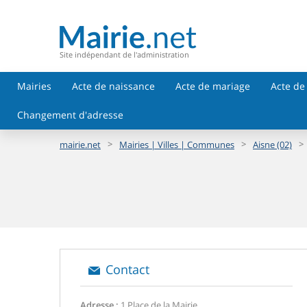
Site indépendant de l'administration
Mairies
Acte de naissance
Acte de mariage
Acte de
Changement d'adresse
>
>
>
mairie.net
Mairies | Villes | Communes
Aisne (02)
Contact
Adresse :
1 Place de la Mairie