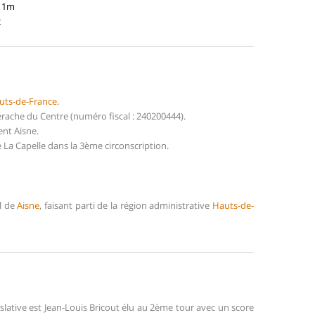
211m
2
uts-de-France
.
rache du Centre (numéro fiscal : 240200444).
ent Aisne.
 La Capelle dans la 3ème circonscription.
al de
Aisne
, faisant parti de la région administrative
Hauts-de-
slative est Jean-Louis Bricout élu au 2ème tour avec un score