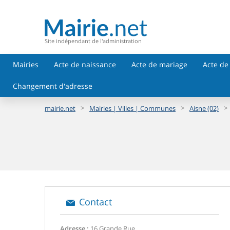
Site indépendant de l'administration
Mairies
Acte de naissance
Acte de mariage
Acte de
Changement d'adresse
>
>
>
mairie.net
Mairies | Villes | Communes
Aisne (02)
Contact
Adresse :
16 Grande Rue