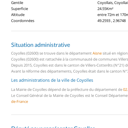
Gentile
Coyollais, Coyolla
Superficie
24.55Km²
Altitude
entre 72m et 170
Coordonnées
49.2593 , 2.96748
Situation administrative
Coyolles (02600) se trouve dans le département
Aisne
situé en régio
Coyolles (02600) est rattachée à la communauté de communes Villers-C
Depuis 2015, Coyolles est dans le canton de Villers-Cotterêts (N°21)
Avant la réforme des départements, Coyolles était dans le canton N°36
Les administrations de la ville de Coyolles
La Mairie de Coyolles dépend de la préfecture du département de
02
.
Le Conseil Général de la Mairie de Coyolles est le Conseil Départem
de-France