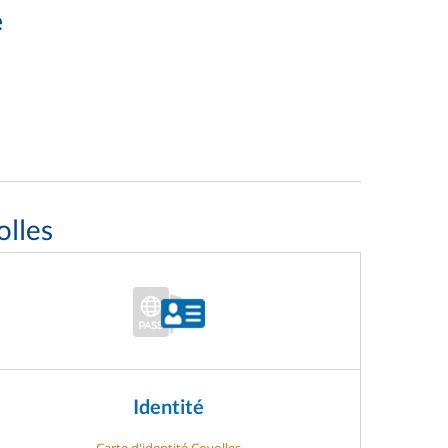
e
olles
Identité
Carte d'identité Coyolles