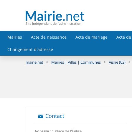
Site indépendant de l'administration
Mairies
Acte de naissance
Acte de mariage
Acte de
Changement d'adresse
>
>
>
mairie.net
Mairies | Villes | Communes
Aisne (02)
Contact
Adresse :
1 Place de l'Église