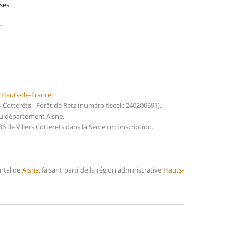
ises
m
n
Hauts-de-France
.
otterêts - Forêt de Retz (numéro fiscal : 240200691).
 du département Aisne.
 de Villers Cotterets dans la 5ème circonscription.
ental de
Aisne
, faisant parti de la région administrative
Hauts-