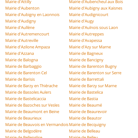
Mairie d'Attilly
Mairie d'Aubencheul aux Bois
Mairie d'Aubenton
Mairie d'Aubigny aux Kaisnes
Mairie d'Aubigny en Laonnois
Mairie d'Audignicourt
Mairie d'Audigny
Mairie d'Augy
Mairie d'Aullène
Mairie d'Aulnois sous Laon
Mairie d'Autremencourt
Mairie d'Autreppes
Mairie d'Autreville
Mairie d'Avapessa
Mairie d'Azilone Ampaza
Mairie d'Azy sur Marne
Mairie d'Azzana
Mairie de Bagneux
Mairie de Balogna
Mairie de Bancigny
Mairie de Barbaggio
Mairie de Barenton Bugny
Mairie de Barenton Cel
Mairie de Barenton sur Serre
Mairie de Barisis
Mairie de Barrettali
Mairie de Barzy en Thiérache
Mairie de Barzy sur Marne
Mairie de Bassoles Aulers
Mairie de Bastelica
Mairie de Bastelicaccia
Mairie de Bastia
Mairie de Bazoches sur Vesles
Mairie de Beaumé
Mairie de Beaumont en Beine
Mairie de Beaurevoir
Mairie de Beaurieux
Mairie de Beautor
Mairie de Beauvois en Vermandois
Mairie de Becquigny
Mairie de Belgodère
Mairie de Belleau
Mairie de Bellenglise
Mairie de Belleu