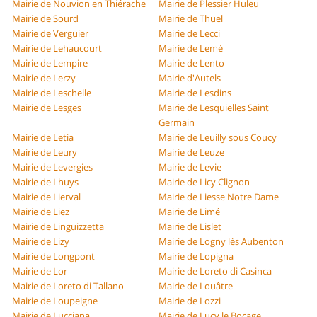
Mairie de Nouvion en Thiérache
Mairie de Plessier Huleu
Mairie de Sourd
Mairie de Thuel
Mairie de Verguier
Mairie de Lecci
Mairie de Lehaucourt
Mairie de Lemé
Mairie de Lempire
Mairie de Lento
Mairie de Lerzy
Mairie d'Autels
Mairie de Leschelle
Mairie de Lesdins
Mairie de Lesges
Mairie de Lesquielles Saint
Germain
Mairie de Letia
Mairie de Leuilly sous Coucy
Mairie de Leury
Mairie de Leuze
Mairie de Levergies
Mairie de Levie
Mairie de Lhuys
Mairie de Licy Clignon
Mairie de Lierval
Mairie de Liesse Notre Dame
Mairie de Liez
Mairie de Limé
Mairie de Linguizzetta
Mairie de Lislet
Mairie de Lizy
Mairie de Logny lès Aubenton
Mairie de Longpont
Mairie de Lopigna
Mairie de Lor
Mairie de Loreto di Casinca
Mairie de Loreto di Tallano
Mairie de Louâtre
Mairie de Loupeigne
Mairie de Lozzi
Mairie de Lucciana
Mairie de Lucy le Bocage