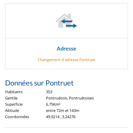
Adresse
Changement d'adresse Pontruet
Données sur Pontruet
Habitants
353
Gentile
Pontruétois, Pontruétoises
Superficie
6.75Km²
Altitude
entre 72m et 143m
Coordonnées
49.9214 , 3.24276