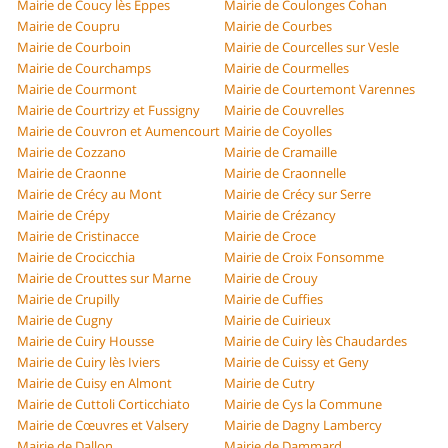
Mairie de Coucy lès Eppes
Mairie de Coulonges Cohan
Mairie de Coupru
Mairie de Courbes
Mairie de Courboin
Mairie de Courcelles sur Vesle
Mairie de Courchamps
Mairie de Courmelles
Mairie de Courmont
Mairie de Courtemont Varennes
Mairie de Courtrizy et Fussigny
Mairie de Couvrelles
Mairie de Couvron et Aumencourt
Mairie de Coyolles
Mairie de Cozzano
Mairie de Cramaille
Mairie de Craonne
Mairie de Craonnelle
Mairie de Crécy au Mont
Mairie de Crécy sur Serre
Mairie de Crépy
Mairie de Crézancy
Mairie de Cristinacce
Mairie de Croce
Mairie de Crocicchia
Mairie de Croix Fonsomme
Mairie de Crouttes sur Marne
Mairie de Crouy
Mairie de Crupilly
Mairie de Cuffies
Mairie de Cugny
Mairie de Cuirieux
Mairie de Cuiry Housse
Mairie de Cuiry lès Chaudardes
Mairie de Cuiry lès Iviers
Mairie de Cuissy et Geny
Mairie de Cuisy en Almont
Mairie de Cutry
Mairie de Cuttoli Corticchiato
Mairie de Cys la Commune
Mairie de Cœuvres et Valsery
Mairie de Dagny Lambercy
Mairie de Dallon
Mairie de Dammard