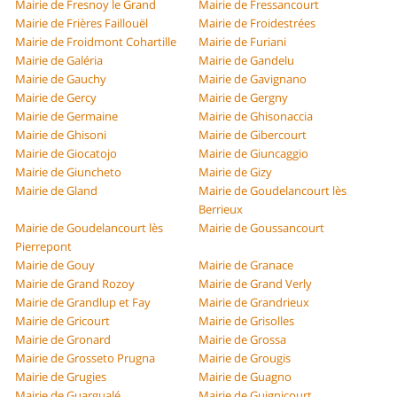
Mairie de Fresnoy le Grand
Mairie de Fressancourt
Mairie de Frières Faillouël
Mairie de Froidestrées
Mairie de Froidmont Cohartille
Mairie de Furiani
Mairie de Galéria
Mairie de Gandelu
Mairie de Gauchy
Mairie de Gavignano
Mairie de Gercy
Mairie de Gergny
Mairie de Germaine
Mairie de Ghisonaccia
Mairie de Ghisoni
Mairie de Gibercourt
Mairie de Giocatojo
Mairie de Giuncaggio
Mairie de Giuncheto
Mairie de Gizy
Mairie de Gland
Mairie de Goudelancourt lès
Berrieux
Mairie de Goudelancourt lès
Mairie de Goussancourt
Pierrepont
Mairie de Gouy
Mairie de Granace
Mairie de Grand Rozoy
Mairie de Grand Verly
Mairie de Grandlup et Fay
Mairie de Grandrieux
Mairie de Gricourt
Mairie de Grisolles
Mairie de Gronard
Mairie de Grossa
Mairie de Grosseto Prugna
Mairie de Grougis
Mairie de Grugies
Mairie de Guagno
Mairie de Guargualé
Mairie de Guignicourt