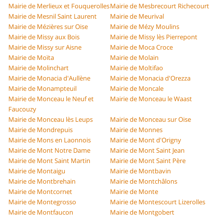
Mairie de Merlieux et Fouquerolles
Mairie de Mesbrecourt Richecourt
Mairie de Mesnil Saint Laurent
Mairie de Meurival
Mairie de Mézières sur Oise
Mairie de Mézy Moulins
Mairie de Missy aux Bois
Mairie de Missy lès Pierrepont
Mairie de Missy sur Aisne
Mairie de Moca Croce
Mairie de Moïta
Mairie de Molain
Mairie de Molinchart
Mairie de Moltifao
Mairie de Monacia d'Aullène
Mairie de Monacia d'Orezza
Mairie de Monampteuil
Mairie de Moncale
Mairie de Monceau le Neuf et
Mairie de Monceau le Waast
Faucouzy
Mairie de Monceau lès Leups
Mairie de Monceau sur Oise
Mairie de Mondrepuis
Mairie de Monnes
Mairie de Mons en Laonnois
Mairie de Mont d'Origny
Mairie de Mont Notre Dame
Mairie de Mont Saint Jean
Mairie de Mont Saint Martin
Mairie de Mont Saint Père
Mairie de Montaigu
Mairie de Montbavin
Mairie de Montbrehain
Mairie de Montchâlons
Mairie de Montcornet
Mairie de Monte
Mairie de Montegrosso
Mairie de Montescourt Lizerolles
Mairie de Montfaucon
Mairie de Montgobert