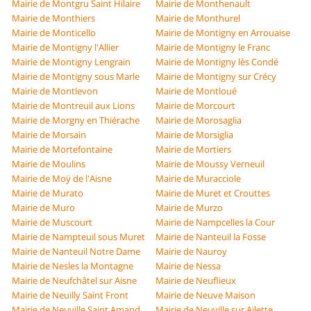
Mairie de Montgru Saint Hilaire
Mairie de Monthenault
Mairie de Monthiers
Mairie de Monthurel
Mairie de Monticello
Mairie de Montigny en Arrouaise
Mairie de Montigny l'Allier
Mairie de Montigny le Franc
Mairie de Montigny Lengrain
Mairie de Montigny lès Condé
Mairie de Montigny sous Marle
Mairie de Montigny sur Crécy
Mairie de Montlevon
Mairie de Montloué
Mairie de Montreuil aux Lions
Mairie de Morcourt
Mairie de Morgny en Thiérache
Mairie de Morosaglia
Mairie de Morsain
Mairie de Morsiglia
Mairie de Mortefontaine
Mairie de Mortiers
Mairie de Moulins
Mairie de Moussy Verneuil
Mairie de Moÿ de l'Aisne
Mairie de Muracciole
Mairie de Murato
Mairie de Muret et Crouttes
Mairie de Muro
Mairie de Murzo
Mairie de Muscourt
Mairie de Nampcelles la Cour
Mairie de Nampteuil sous Muret
Mairie de Nanteuil la Fosse
Mairie de Nanteuil Notre Dame
Mairie de Nauroy
Mairie de Nesles la Montagne
Mairie de Nessa
Mairie de Neufchâtel sur Aisne
Mairie de Neuflieux
Mairie de Neuilly Saint Front
Mairie de Neuve Maison
Mairie de Neuville Saint Amand
Mairie de Neuville sur Ailette