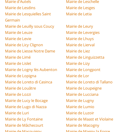
Mairie d'Autels
Mairie de Leschelle
Mairie de Lesdins
Mairie de Lesges
Mairie de Lesquielles Saint
Mairie de Letia
Germain
Mairie de Leuilly sous Coucy
Mairie de Leury
Mairie de Leuze
Mairie de Levergies
Mairie de Levie
Mairie de Lhuys
Mairie de Licy Clignon
Mairie de Lierval
Mairie de Liesse Notre Dame
Mairie de Liez
Mairie de Limé
Mairie de Linguizzetta
Mairie de Lislet
Mairie de Lizy
Mairie de Logny lès Aubenton
Mairie de Longpont
Mairie de Lopigna
Mairie de Lor
Mairie de Loreto di Casinca
Mairie de Loreto di Tallano
Mairie de Louâtre
Mairie de Loupeigne
Mairie de Lozzi
Mairie de Lucciana
Mairie de Lucy le Bocage
Mairie de Lugny
Mairie de Lugo di Nazza
Mairie de Lumio
Mairie de Luri
Mairie de Luzoir
Mairie de Ly Fontaine
Mairie de Maast et Violaine
Mairie de Mâchecourt
Mairie de Macogny
Mairie de Macquigny
Mairie de Magny la Fosse