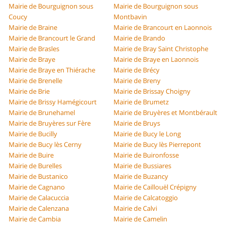
Mairie de Bourguignon sous
Mairie de Bourguignon sous
Coucy
Montbavin
Mairie de Braine
Mairie de Brancourt en Laonnois
Mairie de Brancourt le Grand
Mairie de Brando
Mairie de Brasles
Mairie de Bray Saint Christophe
Mairie de Braye
Mairie de Braye en Laonnois
Mairie de Braye en Thiérache
Mairie de Brécy
Mairie de Brenelle
Mairie de Breny
Mairie de Brie
Mairie de Brissay Choigny
Mairie de Brissy Hamégicourt
Mairie de Brumetz
Mairie de Brunehamel
Mairie de Bruyères et Montbérault
Mairie de Bruyères sur Fère
Mairie de Bruys
Mairie de Bucilly
Mairie de Bucy le Long
Mairie de Bucy lès Cerny
Mairie de Bucy lès Pierrepont
Mairie de Buire
Mairie de Buironfosse
Mairie de Burelles
Mairie de Bussiares
Mairie de Bustanico
Mairie de Buzancy
Mairie de Cagnano
Mairie de Caillouël Crépigny
Mairie de Calacuccia
Mairie de Calcatoggio
Mairie de Calenzana
Mairie de Calvi
Mairie de Cambia
Mairie de Camelin