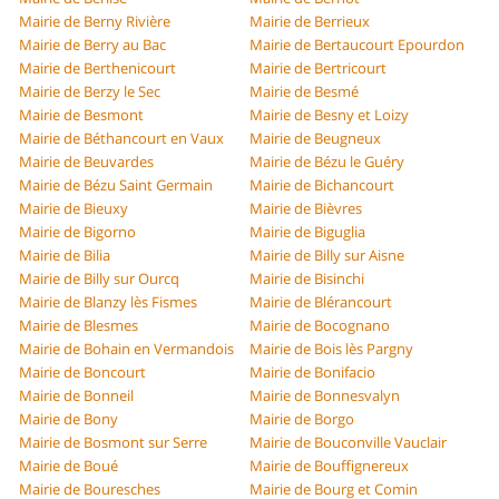
Mairie de Berny Rivière
Mairie de Berrieux
Mairie de Berry au Bac
Mairie de Bertaucourt Epourdon
Mairie de Berthenicourt
Mairie de Bertricourt
Mairie de Berzy le Sec
Mairie de Besmé
Mairie de Besmont
Mairie de Besny et Loizy
Mairie de Béthancourt en Vaux
Mairie de Beugneux
Mairie de Beuvardes
Mairie de Bézu le Guéry
Mairie de Bézu Saint Germain
Mairie de Bichancourt
Mairie de Bieuxy
Mairie de Bièvres
Mairie de Bigorno
Mairie de Biguglia
Mairie de Bilia
Mairie de Billy sur Aisne
Mairie de Billy sur Ourcq
Mairie de Bisinchi
Mairie de Blanzy lès Fismes
Mairie de Blérancourt
Mairie de Blesmes
Mairie de Bocognano
Mairie de Bohain en Vermandois
Mairie de Bois lès Pargny
Mairie de Boncourt
Mairie de Bonifacio
Mairie de Bonneil
Mairie de Bonnesvalyn
Mairie de Bony
Mairie de Borgo
Mairie de Bosmont sur Serre
Mairie de Bouconville Vauclair
Mairie de Boué
Mairie de Bouffignereux
Mairie de Bouresches
Mairie de Bourg et Comin