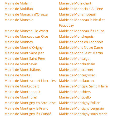
Mairie de Molain
Mairie de Molinchart
Mairie de Moltifao
Mairie de Monacia d'Aullène
Mairie de Monacia d'Orezza
Mairie de Monampteuil
Mairie de Moncale
Mairie de Monceau le Neuf et
Faucouzy
Mairie de Monceau le Waast
Mairie de Monceau lès Leups
Mairie de Monceau sur Oise
Mairie de Mondrepuis
Mairie de Monnes
Mairie de Mons en Laonnois
Mairie de Mont d'Origny
Mairie de Mont Notre Dame
Mairie de Mont Saint Jean
Mairie de Mont Saint Martin
Mairie de Mont Saint Père
Mairie de Montaigu
Mairie de Montbavin
Mairie de Montbrehain
Mairie de Montchâlons
Mairie de Montcornet
Mairie de Monte
Mairie de Montegrosso
Mairie de Montescourt Lizerolles
Mairie de Montfaucon
Mairie de Montgobert
Mairie de Montgru Saint Hilaire
Mairie de Monthenault
Mairie de Monthiers
Mairie de Monthurel
Mairie de Monticello
Mairie de Montigny en Arrouaise
Mairie de Montigny l'Allier
Mairie de Montigny le Franc
Mairie de Montigny Lengrain
Mairie de Montigny lès Condé
Mairie de Montigny sous Marle