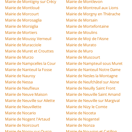
Mairie de Montigny sur Crécy
Mairie de Montlevon
Mairie de Montloué
Mairie de Montreuil aux Lions
Mairie de Morcourt
Mairie de Morgny en Thiérache
Mairie de Morosaglia
Mairie de Morsain
Mairie de Morsiglia
Mairie de Mortefontaine
Mairie de Mortiers
Mairie de Moulins
Mairie de Moussy Verneuil
Mairie de Moÿ de l'Aisne
Mairie de Muracciole
Mairie de Murato
Mairie de Muret et Crouttes
Mairie de Muro
Mairie de Murzo
Mairie de Muscourt
Mairie de Nampcelles la Cour
Mairie de Nampteuil sous Muret
Mairie de Nanteuil la Fosse
Mairie de Nanteuil Notre Dame
Mairie de Nauroy
Mairie de Nesles la Montagne
Mairie de Nessa
Mairie de Neufchâtel sur Aisne
Mairie de Neuflieux
Mairie de Neuilly Saint Front
Mairie de Neuve Maison
Mairie de Neuville Saint Amand
Mairie de Neuville sur Ailette
Mairie de Neuville sur Margival
Mairie de Neuvillette
Mairie de Nizy le Comte
Mairie de Nocario
Mairie de Noceta
Mairie de Nogent l'Artaud
Mairie de Nogentel
Mairie de Noircourt
Mairie de Nonza
Mairie de Noroy sur Ourcq
Mairie de Nouvion et Catillon