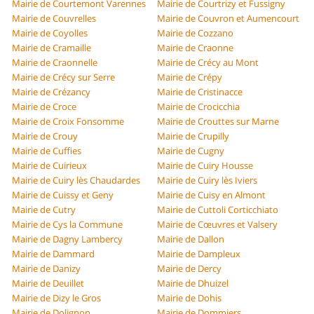
Mairie de Courtemont Varennes
Mairie de Courtrizy et Fussigny
Mairie de Couvrelles
Mairie de Couvron et Aumencourt
Mairie de Coyolles
Mairie de Cozzano
Mairie de Cramaille
Mairie de Craonne
Mairie de Craonnelle
Mairie de Crécy au Mont
Mairie de Crécy sur Serre
Mairie de Crépy
Mairie de Crézancy
Mairie de Cristinacce
Mairie de Croce
Mairie de Crocicchia
Mairie de Croix Fonsomme
Mairie de Crouttes sur Marne
Mairie de Crouy
Mairie de Crupilly
Mairie de Cuffies
Mairie de Cugny
Mairie de Cuirieux
Mairie de Cuiry Housse
Mairie de Cuiry lès Chaudardes
Mairie de Cuiry lès Iviers
Mairie de Cuissy et Geny
Mairie de Cuisy en Almont
Mairie de Cutry
Mairie de Cuttoli Corticchiato
Mairie de Cys la Commune
Mairie de Cœuvres et Valsery
Mairie de Dagny Lambercy
Mairie de Dallon
Mairie de Dammard
Mairie de Dampleux
Mairie de Danizy
Mairie de Dercy
Mairie de Deuillet
Mairie de Dhuizel
Mairie de Dizy le Gros
Mairie de Dohis
Mairie de Dolignon
Mairie de Dommiers