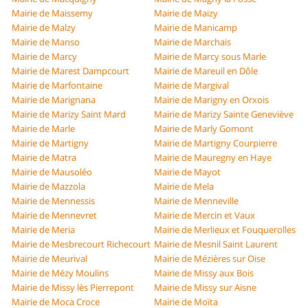
Mairie de Maissemy
Mairie de Maizy
Mairie de Malzy
Mairie de Manicamp
Mairie de Manso
Mairie de Marchais
Mairie de Marcy
Mairie de Marcy sous Marle
Mairie de Marest Dampcourt
Mairie de Mareuil en Dôle
Mairie de Marfontaine
Mairie de Margival
Mairie de Marignana
Mairie de Marigny en Orxois
Mairie de Marizy Saint Mard
Mairie de Marizy Sainte Geneviève
Mairie de Marle
Mairie de Marly Gomont
Mairie de Martigny
Mairie de Martigny Courpierre
Mairie de Matra
Mairie de Mauregny en Haye
Mairie de Mausoléo
Mairie de Mayot
Mairie de Mazzola
Mairie de Mela
Mairie de Mennessis
Mairie de Menneville
Mairie de Mennevret
Mairie de Mercin et Vaux
Mairie de Meria
Mairie de Merlieux et Fouquerolles
Mairie de Mesbrecourt Richecourt
Mairie de Mesnil Saint Laurent
Mairie de Meurival
Mairie de Mézières sur Oise
Mairie de Mézy Moulins
Mairie de Missy aux Bois
Mairie de Missy lès Pierrepont
Mairie de Missy sur Aisne
Mairie de Moca Croce
Mairie de Moïta