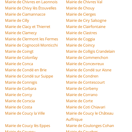
Mairie de Chivres en Laonnois
Mairie de Chivres Val
Mairie de Chivy lès Étouvelles
Mairie de Chouy
Mairie de Ciamannacce
Mairie de Cierges
Mairie de Cilly
Mairie de Ciry Salsogne
Mairie de Clacy et Thierret
Mairie de Clairfontaine
Mairie de Clamecy
Mairie de Clastres
Mairie de Clermont les Fermes
Mairie de Coggia
Mairie de Cognocoli Monticchi
Mairie de Coincy
Mairie de Coingt
Mairie de Colligis Crandelain
Mairie de Colonfay
Mairie de Commenchon
Mairie de Conca
Mairie de Concevreux
Mairie de Condé en Brie
Mairie de Condé sur Aisne
Mairie de Condé sur Suippe
Mairie de Condren
Mairie de Connigis
Mairie de Contescourt
Mairie de Corbara
Mairie de Corbeny
Mairie de Corcy
Mairie de Corrano
Mairie de Corscia
Mairie de Corte
Mairie de Costa
Mairie de Coti Chiavari
Mairie de Coucy la Ville
Mairie de Coucy le Château
Auffrique
Mairie de Coucy lès Eppes
Mairie de Coulonges Cohan
Mairie de Coupru
Mairie de Courbes