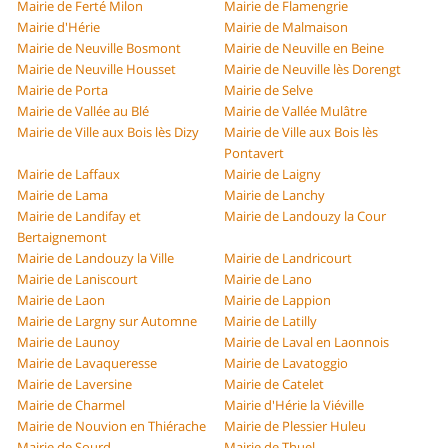
Mairie de Ferté Milon
Mairie de Flamengrie
Mairie d'Hérie
Mairie de Malmaison
Mairie de Neuville Bosmont
Mairie de Neuville en Beine
Mairie de Neuville Housset
Mairie de Neuville lès Dorengt
Mairie de Porta
Mairie de Selve
Mairie de Vallée au Blé
Mairie de Vallée Mulâtre
Mairie de Ville aux Bois lès Dizy
Mairie de Ville aux Bois lès
Pontavert
Mairie de Laffaux
Mairie de Laigny
Mairie de Lama
Mairie de Lanchy
Mairie de Landifay et
Mairie de Landouzy la Cour
Bertaignemont
Mairie de Landouzy la Ville
Mairie de Landricourt
Mairie de Laniscourt
Mairie de Lano
Mairie de Laon
Mairie de Lappion
Mairie de Largny sur Automne
Mairie de Latilly
Mairie de Launoy
Mairie de Laval en Laonnois
Mairie de Lavaqueresse
Mairie de Lavatoggio
Mairie de Laversine
Mairie de Catelet
Mairie de Charmel
Mairie d'Hérie la Viéville
Mairie de Nouvion en Thiérache
Mairie de Plessier Huleu
Mairie de Sourd
Mairie de Thuel