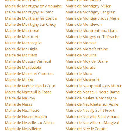
Mairie de Montigny en Arrouaise
Mairie de Montigny l'Allier
Mairie de Montigny le Franc
Mairie de Montigny Lengrain
Mairie de Montigny lès Condé
Mairie de Montigny sous Marle
Mairie de Montigny sur Crécy
Mairie de Montlevon
Mairie de Montloué
Mairie de Montreuil aux Lions
Mairie de Morcourt
Mairie de Morgny en Thiérache
Mairie de Morosaglia
Mairie de Morsain
Mairie de Morsiglia
Mairie de Mortefontaine
Mairie de Mortiers
Mairie de Moulins
Mairie de Moussy Verneuil
Mairie de Moÿ de l'Aisne
Mairie de Muracciole
Mairie de Murato
Mairie de Muret et Crouttes
Mairie de Muro
Mairie de Murzo
Mairie de Muscourt
Mairie de Nampcelles la Cour
Mairie de Nampteuil sous Muret
Mairie de Nanteuil la Fosse
Mairie de Nanteuil Notre Dame
Mairie de Nauroy
Mairie de Nesles la Montagne
Mairie de Nessa
Mairie de Neufchâtel sur Aisne
Mairie de Neuflieux
Mairie de Neuilly Saint Front
Mairie de Neuve Maison
Mairie de Neuville Saint Amand
Mairie de Neuville sur Ailette
Mairie de Neuville sur Margival
Mairie de Neuvillette
Mairie de Nizy le Comte