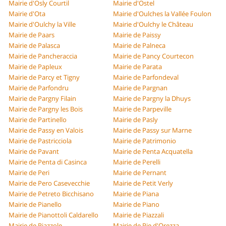
Mairie d'Osly Courtil
Mairie d'Ostel
Mairie d'Ota
Mairie d'Oulches la Vallée Foulon
Mairie d'Oulchy la Ville
Mairie d'Oulchy le Château
Mairie de Paars
Mairie de Paissy
Mairie de Palasca
Mairie de Palneca
Mairie de Pancheraccia
Mairie de Pancy Courtecon
Mairie de Papleux
Mairie de Parata
Mairie de Parcy et Tigny
Mairie de Parfondeval
Mairie de Parfondru
Mairie de Pargnan
Mairie de Pargny Filain
Mairie de Pargny la Dhuys
Mairie de Pargny les Bois
Mairie de Parpeville
Mairie de Partinello
Mairie de Pasly
Mairie de Passy en Valois
Mairie de Passy sur Marne
Mairie de Pastricciola
Mairie de Patrimonio
Mairie de Pavant
Mairie de Penta Acquatella
Mairie de Penta di Casinca
Mairie de Perelli
Mairie de Peri
Mairie de Pernant
Mairie de Pero Casevecchie
Mairie de Petit Verly
Mairie de Petreto Bicchisano
Mairie de Piana
Mairie de Pianello
Mairie de Piano
Mairie de Pianottoli Caldarello
Mairie de Piazzali
Mairie de Piazzole
Mairie de Pie d'Orezza