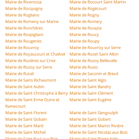
Mairie de Riventosa
Mairie de Rocourt Saint Martin
Mairie de Rocquigny
Mairie de Rogécourt
Mairie de Rogliano
Mairie de Rogny
Mairie de Romeny sur Marne
Mairie de Romery
Mairie de Ronchères
Mairie de Rosazia
Mairie de Rospigliani
Mairie de Roucy
Mairie de Rougeries
Mairie de Roupy
Mairie de Rouvroy
Mairie de Rouvroy sur Serre
Mairie de Royaucourt et Chailvet
Mairie de Rozet Saint Albin
Mairie de Rozières sur Crise
Mairie de Rozoy Bellevalle
Mairie de Rozoy sur Serre
Mairie de Rusio
Mairie de Rutali
Mairie de Saconin et Breuil
Mairie de Sains Richaumont
Mairie de Saint Algis
Mairie de Saint Aubin
Mairie de Saint Bandry
Mairie de Saint Christophe à Berry
Mairie de Saint Clément
Mairie de Saint Erme Outre et
Mairie de Saint Eugène
Ramecourt
Mairie de Saint Florent
Mairie de Saint Gengoulph
Mairie de Saint Gobain
Mairie de Saint Gobert
Mairie de Saint Mard
Mairie de Saint Martin Rivière
Mairie de Saint Michel
Mairie de Saint Nicolas aux Bois
Mairie de Saint Paul aux Bois
Mairie de Saint Pierre Aigle