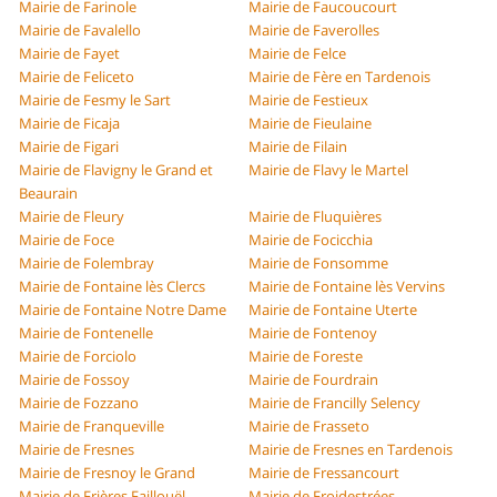
Mairie de Farinole
Mairie de Faucoucourt
Mairie de Favalello
Mairie de Faverolles
Mairie de Fayet
Mairie de Felce
Mairie de Feliceto
Mairie de Fère en Tardenois
Mairie de Fesmy le Sart
Mairie de Festieux
Mairie de Ficaja
Mairie de Fieulaine
Mairie de Figari
Mairie de Filain
Mairie de Flavigny le Grand et
Mairie de Flavy le Martel
Beaurain
Mairie de Fleury
Mairie de Fluquières
Mairie de Foce
Mairie de Focicchia
Mairie de Folembray
Mairie de Fonsomme
Mairie de Fontaine lès Clercs
Mairie de Fontaine lès Vervins
Mairie de Fontaine Notre Dame
Mairie de Fontaine Uterte
Mairie de Fontenelle
Mairie de Fontenoy
Mairie de Forciolo
Mairie de Foreste
Mairie de Fossoy
Mairie de Fourdrain
Mairie de Fozzano
Mairie de Francilly Selency
Mairie de Franqueville
Mairie de Frasseto
Mairie de Fresnes
Mairie de Fresnes en Tardenois
Mairie de Fresnoy le Grand
Mairie de Fressancourt
Mairie de Frières Faillouël
Mairie de Froidestrées