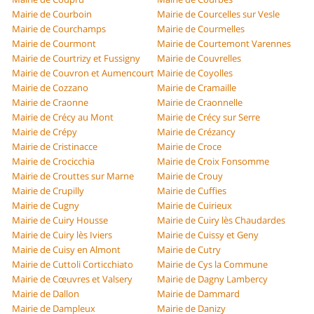
Mairie de Courboin
Mairie de Courcelles sur Vesle
Mairie de Courchamps
Mairie de Courmelles
Mairie de Courmont
Mairie de Courtemont Varennes
Mairie de Courtrizy et Fussigny
Mairie de Couvrelles
Mairie de Couvron et Aumencourt
Mairie de Coyolles
Mairie de Cozzano
Mairie de Cramaille
Mairie de Craonne
Mairie de Craonnelle
Mairie de Crécy au Mont
Mairie de Crécy sur Serre
Mairie de Crépy
Mairie de Crézancy
Mairie de Cristinacce
Mairie de Croce
Mairie de Crocicchia
Mairie de Croix Fonsomme
Mairie de Crouttes sur Marne
Mairie de Crouy
Mairie de Crupilly
Mairie de Cuffies
Mairie de Cugny
Mairie de Cuirieux
Mairie de Cuiry Housse
Mairie de Cuiry lès Chaudardes
Mairie de Cuiry lès Iviers
Mairie de Cuissy et Geny
Mairie de Cuisy en Almont
Mairie de Cutry
Mairie de Cuttoli Corticchiato
Mairie de Cys la Commune
Mairie de Cœuvres et Valsery
Mairie de Dagny Lambercy
Mairie de Dallon
Mairie de Dammard
Mairie de Dampleux
Mairie de Danizy