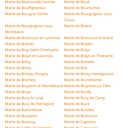
Mairie de Bouconville Vauclair
Mairie de Boué
Mairie de Bouffignereux
Mairie de Bouresches
Mairie de Bourg et Comin
Mairie de Bourguignon sous
Coucy
Mairie de Bourguignon sous
Mairie de Braine
Montbavin
Mairie de Brancourt en Laonnois
Mairie de Brancourt le Grand
Mairie de Brando
Mairie de Brasles
Mairie de Bray Saint Christophe
Mairie de Braye
Mairie de Braye en Laonnois
Mairie de Braye en Thiérache
Mairie de Brécy
Mairie de Brenelle
Mairie de Breny
Mairie de Brie
Mairie de Brissay Choigny
Mairie de Brissy Hamégicourt
Mairie de Brumetz
Mairie de Brunehamel
Mairie de Bruyères et Montbérault
Mairie de Bruyères sur Fère
Mairie de Bruys
Mairie de Bucilly
Mairie de Bucy le Long
Mairie de Bucy lès Cerny
Mairie de Bucy lès Pierrepont
Mairie de Buire
Mairie de Buironfosse
Mairie de Burelles
Mairie de Bussiares
Mairie de Bustanico
Mairie de Buzancy
Mairie de Cagnano
Mairie de Caillouël Crépigny
Mairie de Calacuccia