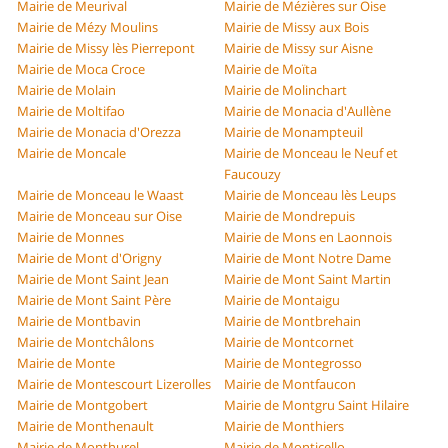
Mairie de Meurival
Mairie de Mézières sur Oise
Mairie de Mézy Moulins
Mairie de Missy aux Bois
Mairie de Missy lès Pierrepont
Mairie de Missy sur Aisne
Mairie de Moca Croce
Mairie de Moïta
Mairie de Molain
Mairie de Molinchart
Mairie de Moltifao
Mairie de Monacia d'Aullène
Mairie de Monacia d'Orezza
Mairie de Monampteuil
Mairie de Moncale
Mairie de Monceau le Neuf et
Faucouzy
Mairie de Monceau le Waast
Mairie de Monceau lès Leups
Mairie de Monceau sur Oise
Mairie de Mondrepuis
Mairie de Monnes
Mairie de Mons en Laonnois
Mairie de Mont d'Origny
Mairie de Mont Notre Dame
Mairie de Mont Saint Jean
Mairie de Mont Saint Martin
Mairie de Mont Saint Père
Mairie de Montaigu
Mairie de Montbavin
Mairie de Montbrehain
Mairie de Montchâlons
Mairie de Montcornet
Mairie de Monte
Mairie de Montegrosso
Mairie de Montescourt Lizerolles
Mairie de Montfaucon
Mairie de Montgobert
Mairie de Montgru Saint Hilaire
Mairie de Monthenault
Mairie de Monthiers
Mairie de Monthurel
Mairie de Monticello