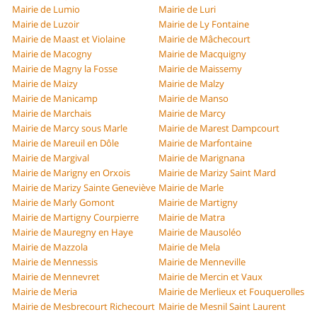
Mairie de Lumio
Mairie de Luri
Mairie de Luzoir
Mairie de Ly Fontaine
Mairie de Maast et Violaine
Mairie de Mâchecourt
Mairie de Macogny
Mairie de Macquigny
Mairie de Magny la Fosse
Mairie de Maissemy
Mairie de Maizy
Mairie de Malzy
Mairie de Manicamp
Mairie de Manso
Mairie de Marchais
Mairie de Marcy
Mairie de Marcy sous Marle
Mairie de Marest Dampcourt
Mairie de Mareuil en Dôle
Mairie de Marfontaine
Mairie de Margival
Mairie de Marignana
Mairie de Marigny en Orxois
Mairie de Marizy Saint Mard
Mairie de Marizy Sainte Geneviève
Mairie de Marle
Mairie de Marly Gomont
Mairie de Martigny
Mairie de Martigny Courpierre
Mairie de Matra
Mairie de Mauregny en Haye
Mairie de Mausoléo
Mairie de Mazzola
Mairie de Mela
Mairie de Mennessis
Mairie de Menneville
Mairie de Mennevret
Mairie de Mercin et Vaux
Mairie de Meria
Mairie de Merlieux et Fouquerolles
Mairie de Mesbrecourt Richecourt
Mairie de Mesnil Saint Laurent