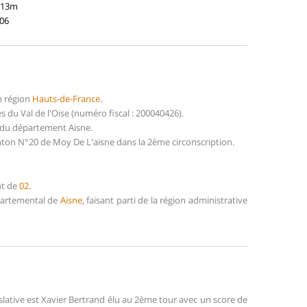
113m
806
n région
Hauts-de-France
.
u Val de l'Oise (numéro fiscal : 200040426).
 du département Aisne.
nton N°20 de Moy De L'aisne dans la 2ème circonscription.
nt de
02
.
épartemental de
Aisne
, faisant parti de la région administrative
slative est Xavier Bertrand élu au 2ème tour avec un score de