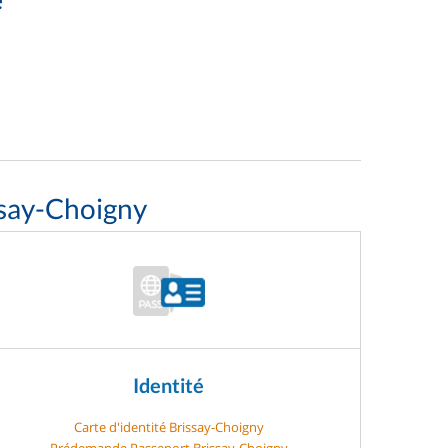
ssay-Choigny
Identité
Carte d'identité Brissay-Choigny
Prédemande Passeport Brissay-Choigny