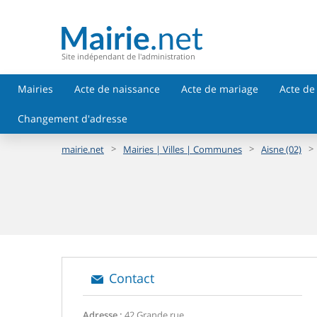
Site indépendant de l'administration
Mairies
Acte de naissance
Acte de mariage
Acte de
Changement d'adresse
>
>
>
mairie.net
Mairies | Villes | Communes
Aisne (02)
Contact
Adresse :
42 Grande rue