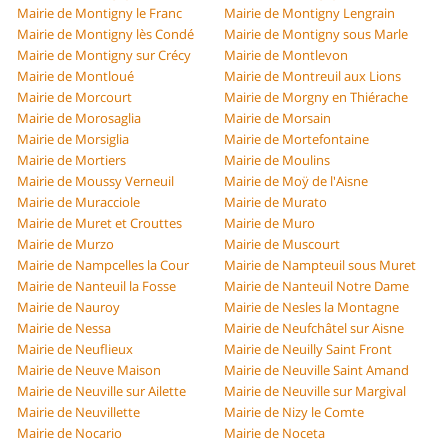
Mairie de Montigny le Franc
Mairie de Montigny Lengrain
Mairie de Montigny lès Condé
Mairie de Montigny sous Marle
Mairie de Montigny sur Crécy
Mairie de Montlevon
Mairie de Montloué
Mairie de Montreuil aux Lions
Mairie de Morcourt
Mairie de Morgny en Thiérache
Mairie de Morosaglia
Mairie de Morsain
Mairie de Morsiglia
Mairie de Mortefontaine
Mairie de Mortiers
Mairie de Moulins
Mairie de Moussy Verneuil
Mairie de Moÿ de l'Aisne
Mairie de Muracciole
Mairie de Murato
Mairie de Muret et Crouttes
Mairie de Muro
Mairie de Murzo
Mairie de Muscourt
Mairie de Nampcelles la Cour
Mairie de Nampteuil sous Muret
Mairie de Nanteuil la Fosse
Mairie de Nanteuil Notre Dame
Mairie de Nauroy
Mairie de Nesles la Montagne
Mairie de Nessa
Mairie de Neufchâtel sur Aisne
Mairie de Neuflieux
Mairie de Neuilly Saint Front
Mairie de Neuve Maison
Mairie de Neuville Saint Amand
Mairie de Neuville sur Ailette
Mairie de Neuville sur Margival
Mairie de Neuvillette
Mairie de Nizy le Comte
Mairie de Nocario
Mairie de Noceta