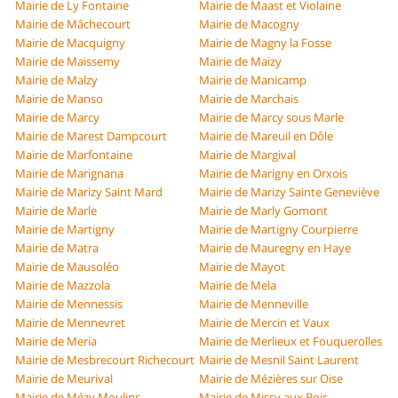
Mairie de Ly Fontaine
Mairie de Maast et Violaine
Mairie de Mâchecourt
Mairie de Macogny
Mairie de Macquigny
Mairie de Magny la Fosse
Mairie de Maissemy
Mairie de Maizy
Mairie de Malzy
Mairie de Manicamp
Mairie de Manso
Mairie de Marchais
Mairie de Marcy
Mairie de Marcy sous Marle
Mairie de Marest Dampcourt
Mairie de Mareuil en Dôle
Mairie de Marfontaine
Mairie de Margival
Mairie de Marignana
Mairie de Marigny en Orxois
Mairie de Marizy Saint Mard
Mairie de Marizy Sainte Geneviève
Mairie de Marle
Mairie de Marly Gomont
Mairie de Martigny
Mairie de Martigny Courpierre
Mairie de Matra
Mairie de Mauregny en Haye
Mairie de Mausoléo
Mairie de Mayot
Mairie de Mazzola
Mairie de Mela
Mairie de Mennessis
Mairie de Menneville
Mairie de Mennevret
Mairie de Mercin et Vaux
Mairie de Meria
Mairie de Merlieux et Fouquerolles
Mairie de Mesbrecourt Richecourt
Mairie de Mesnil Saint Laurent
Mairie de Meurival
Mairie de Mézières sur Oise
Mairie de Mézy Moulins
Mairie de Missy aux Bois