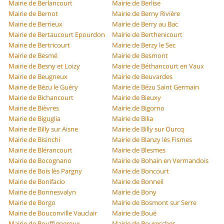
Mairie de Berlancourt
Mairie de Berlise
Mairie de Bernot
Mairie de Berny Rivière
Mairie de Berrieux
Mairie de Berry au Bac
Mairie de Bertaucourt Epourdon
Mairie de Berthenicourt
Mairie de Bertricourt
Mairie de Berzy le Sec
Mairie de Besmé
Mairie de Besmont
Mairie de Besny et Loizy
Mairie de Béthancourt en Vaux
Mairie de Beugneux
Mairie de Beuvardes
Mairie de Bézu le Guéry
Mairie de Bézu Saint Germain
Mairie de Bichancourt
Mairie de Bieuxy
Mairie de Bièvres
Mairie de Bigorno
Mairie de Biguglia
Mairie de Bilia
Mairie de Billy sur Aisne
Mairie de Billy sur Ourcq
Mairie de Bisinchi
Mairie de Blanzy lès Fismes
Mairie de Blérancourt
Mairie de Blesmes
Mairie de Bocognano
Mairie de Bohain en Vermandois
Mairie de Bois lès Pargny
Mairie de Boncourt
Mairie de Bonifacio
Mairie de Bonneil
Mairie de Bonnesvalyn
Mairie de Bony
Mairie de Borgo
Mairie de Bosmont sur Serre
Mairie de Bouconville Vauclair
Mairie de Boué
Mairie de Bouffignereux
Mairie de Bouresches