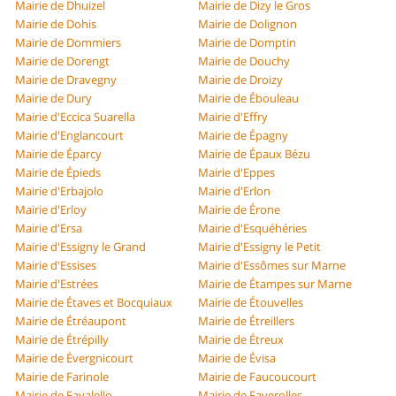
Mairie de Dhuizel
Mairie de Dizy le Gros
Mairie de Dohis
Mairie de Dolignon
Mairie de Dommiers
Mairie de Domptin
Mairie de Dorengt
Mairie de Douchy
Mairie de Dravegny
Mairie de Droizy
Mairie de Dury
Mairie de Ébouleau
Mairie d'Eccica Suarella
Mairie d'Effry
Mairie d'Englancourt
Mairie de Épagny
Mairie de Éparcy
Mairie de Épaux Bézu
Mairie de Épieds
Mairie d'Eppes
Mairie d'Erbajolo
Mairie d'Erlon
Mairie d'Erloy
Mairie de Érone
Mairie d'Ersa
Mairie d'Esquéhéries
Mairie d'Essigny le Grand
Mairie d'Essigny le Petit
Mairie d'Essises
Mairie d'Essômes sur Marne
Mairie d'Estrées
Mairie de Étampes sur Marne
Mairie de Étaves et Bocquiaux
Mairie de Étouvelles
Mairie de Étréaupont
Mairie de Étreillers
Mairie de Étrépilly
Mairie de Étreux
Mairie de Évergnicourt
Mairie de Évisa
Mairie de Farinole
Mairie de Faucoucourt
Mairie de Favalello
Mairie de Faverolles