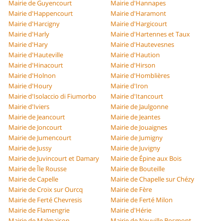
Mairie de Guyencourt
Mairie d'Hannapes
Mairie d'Happencourt
Mairie d'Haramont
Mairie d'Harcigny
Mairie d'Hargicourt
Mairie d'Harly
Mairie d'Hartennes et Taux
Mairie d'Hary
Mairie d'Hautevesnes
Mairie d'Hauteville
Mairie d'Haution
Mairie d'Hinacourt
Mairie d'Hirson
Mairie d'Holnon
Mairie d'Homblières
Mairie d'Houry
Mairie d'Iron
Mairie d'Isolaccio di Fiumorbo
Mairie d'Itancourt
Mairie d'Iviers
Mairie de Jaulgonne
Mairie de Jeancourt
Mairie de Jeantes
Mairie de Joncourt
Mairie de Jouaignes
Mairie de Jumencourt
Mairie de Jumigny
Mairie de Jussy
Mairie de Juvigny
Mairie de Juvincourt et Damary
Mairie de Épine aux Bois
Mairie de Île Rousse
Mairie de Bouteille
Mairie de Capelle
Mairie de Chapelle sur Chézy
Mairie de Croix sur Ourcq
Mairie de Fère
Mairie de Ferté Chevresis
Mairie de Ferté Milon
Mairie de Flamengrie
Mairie d'Hérie
Mairie de Malmaison
Mairie de Neuville Bosmont