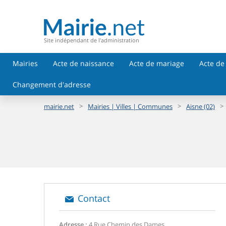
Site indépendant de l'administration
Mairies
Acte de naissance
Acte de mariage
Acte de
Changement d'adresse
>
>
>
mairie.net
Mairies | Villes | Communes
Aisne (02)
Contact
Adresse :
4 Rue Chemin des Dames