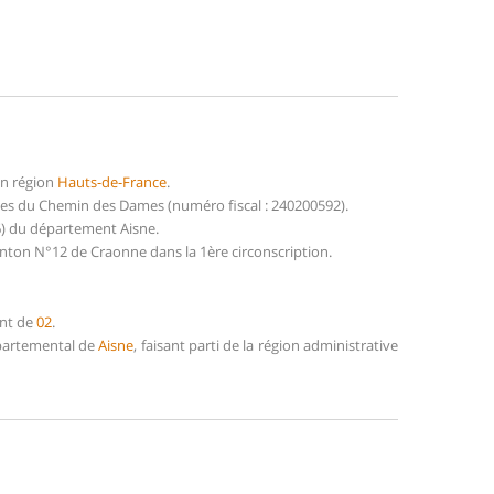
en région
Hauts-de-France
.
s du Chemin des Dames (numéro fiscal : 240200592).
6) du département Aisne.
nton N°12 de Craonne dans la 1ère circonscription.
ent de
02
.
épartemental de
Aisne
, faisant parti de la région administrative