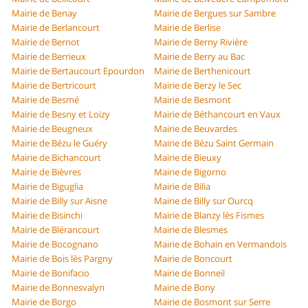
Mairie de Benay
Mairie de Bergues sur Sambre
Mairie de Berlancourt
Mairie de Berlise
Mairie de Bernot
Mairie de Berny Rivière
Mairie de Berrieux
Mairie de Berry au Bac
Mairie de Bertaucourt Epourdon
Mairie de Berthenicourt
Mairie de Bertricourt
Mairie de Berzy le Sec
Mairie de Besmé
Mairie de Besmont
Mairie de Besny et Loizy
Mairie de Béthancourt en Vaux
Mairie de Beugneux
Mairie de Beuvardes
Mairie de Bézu le Guéry
Mairie de Bézu Saint Germain
Mairie de Bichancourt
Mairie de Bieuxy
Mairie de Bièvres
Mairie de Bigorno
Mairie de Biguglia
Mairie de Bilia
Mairie de Billy sur Aisne
Mairie de Billy sur Ourcq
Mairie de Bisinchi
Mairie de Blanzy lès Fismes
Mairie de Blérancourt
Mairie de Blesmes
Mairie de Bocognano
Mairie de Bohain en Vermandois
Mairie de Bois lès Pargny
Mairie de Boncourt
Mairie de Bonifacio
Mairie de Bonneil
Mairie de Bonnesvalyn
Mairie de Bony
Mairie de Borgo
Mairie de Bosmont sur Serre