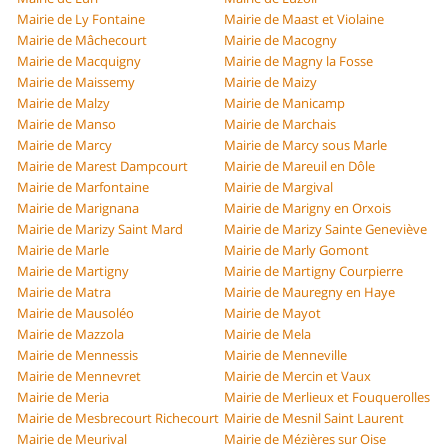
Mairie de Ly Fontaine
Mairie de Maast et Violaine
Mairie de Mâchecourt
Mairie de Macogny
Mairie de Macquigny
Mairie de Magny la Fosse
Mairie de Maissemy
Mairie de Maizy
Mairie de Malzy
Mairie de Manicamp
Mairie de Manso
Mairie de Marchais
Mairie de Marcy
Mairie de Marcy sous Marle
Mairie de Marest Dampcourt
Mairie de Mareuil en Dôle
Mairie de Marfontaine
Mairie de Margival
Mairie de Marignana
Mairie de Marigny en Orxois
Mairie de Marizy Saint Mard
Mairie de Marizy Sainte Geneviève
Mairie de Marle
Mairie de Marly Gomont
Mairie de Martigny
Mairie de Martigny Courpierre
Mairie de Matra
Mairie de Mauregny en Haye
Mairie de Mausoléo
Mairie de Mayot
Mairie de Mazzola
Mairie de Mela
Mairie de Mennessis
Mairie de Menneville
Mairie de Mennevret
Mairie de Mercin et Vaux
Mairie de Meria
Mairie de Merlieux et Fouquerolles
Mairie de Mesbrecourt Richecourt
Mairie de Mesnil Saint Laurent
Mairie de Meurival
Mairie de Mézières sur Oise