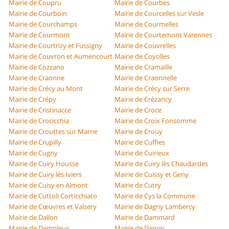
Mairie de Coupru
Mairie de Courbes
Mairie de Courboin
Mairie de Courcelles sur Vesle
Mairie de Courchamps
Mairie de Courmelles
Mairie de Courmont
Mairie de Courtemont Varennes
Mairie de Courtrizy et Fussigny
Mairie de Couvrelles
Mairie de Couvron et Aumencourt
Mairie de Coyolles
Mairie de Cozzano
Mairie de Cramaille
Mairie de Craonne
Mairie de Craonnelle
Mairie de Crécy au Mont
Mairie de Crécy sur Serre
Mairie de Crépy
Mairie de Crézancy
Mairie de Cristinacce
Mairie de Croce
Mairie de Crocicchia
Mairie de Croix Fonsomme
Mairie de Crouttes sur Marne
Mairie de Crouy
Mairie de Crupilly
Mairie de Cuffies
Mairie de Cugny
Mairie de Cuirieux
Mairie de Cuiry Housse
Mairie de Cuiry lès Chaudardes
Mairie de Cuiry lès Iviers
Mairie de Cuissy et Geny
Mairie de Cuisy en Almont
Mairie de Cutry
Mairie de Cuttoli Corticchiato
Mairie de Cys la Commune
Mairie de Cœuvres et Valsery
Mairie de Dagny Lambercy
Mairie de Dallon
Mairie de Dammard
Mairie de Dampleux
Mairie de Danizy