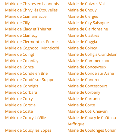
Mairie de Chivres en Laonnois
Mairie de Chivres Val
Mairie de Chivy lès Étouvelles
Mairie de Chouy
Mairie de Ciamannacce
Mairie de Cierges
Mairie de Cilly
Mairie de Ciry Salsogne
Mairie de Clacy et Thierret
Mairie de Clairfontaine
Mairie de Clamecy
Mairie de Clastres
Mairie de Clermont les Fermes
Mairie de Coggia
Mairie de Cognocoli Monticchi
Mairie de Coincy
Mairie de Coingt
Mairie de Colligis Crandelain
Mairie de Colonfay
Mairie de Commenchon
Mairie de Conca
Mairie de Concevreux
Mairie de Condé en Brie
Mairie de Condé sur Aisne
Mairie de Condé sur Suippe
Mairie de Condren
Mairie de Connigis
Mairie de Contescourt
Mairie de Corbara
Mairie de Corbeny
Mairie de Corcy
Mairie de Corrano
Mairie de Corscia
Mairie de Corte
Mairie de Costa
Mairie de Coti Chiavari
Mairie de Coucy la Ville
Mairie de Coucy le Château
Auffrique
Mairie de Coucy lès Eppes
Mairie de Coulonges Cohan