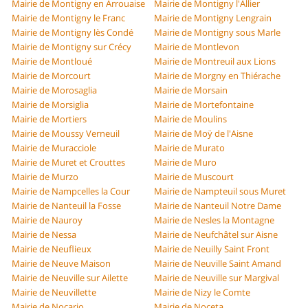
Mairie de Montigny en Arrouaise
Mairie de Montigny l'Allier
Mairie de Montigny le Franc
Mairie de Montigny Lengrain
Mairie de Montigny lès Condé
Mairie de Montigny sous Marle
Mairie de Montigny sur Crécy
Mairie de Montlevon
Mairie de Montloué
Mairie de Montreuil aux Lions
Mairie de Morcourt
Mairie de Morgny en Thiérache
Mairie de Morosaglia
Mairie de Morsain
Mairie de Morsiglia
Mairie de Mortefontaine
Mairie de Mortiers
Mairie de Moulins
Mairie de Moussy Verneuil
Mairie de Moÿ de l'Aisne
Mairie de Muracciole
Mairie de Murato
Mairie de Muret et Crouttes
Mairie de Muro
Mairie de Murzo
Mairie de Muscourt
Mairie de Nampcelles la Cour
Mairie de Nampteuil sous Muret
Mairie de Nanteuil la Fosse
Mairie de Nanteuil Notre Dame
Mairie de Nauroy
Mairie de Nesles la Montagne
Mairie de Nessa
Mairie de Neufchâtel sur Aisne
Mairie de Neuflieux
Mairie de Neuilly Saint Front
Mairie de Neuve Maison
Mairie de Neuville Saint Amand
Mairie de Neuville sur Ailette
Mairie de Neuville sur Margival
Mairie de Neuvillette
Mairie de Nizy le Comte
Mairie de Nocario
Mairie de Noceta