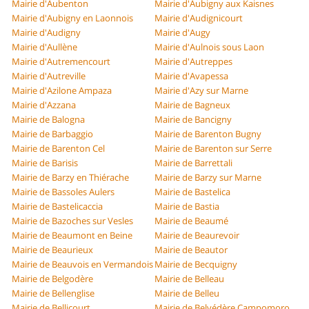
Mairie d'Aubenton
Mairie d'Aubigny aux Kaisnes
Mairie d'Aubigny en Laonnois
Mairie d'Audignicourt
Mairie d'Audigny
Mairie d'Augy
Mairie d'Aullène
Mairie d'Aulnois sous Laon
Mairie d'Autremencourt
Mairie d'Autreppes
Mairie d'Autreville
Mairie d'Avapessa
Mairie d'Azilone Ampaza
Mairie d'Azy sur Marne
Mairie d'Azzana
Mairie de Bagneux
Mairie de Balogna
Mairie de Bancigny
Mairie de Barbaggio
Mairie de Barenton Bugny
Mairie de Barenton Cel
Mairie de Barenton sur Serre
Mairie de Barisis
Mairie de Barrettali
Mairie de Barzy en Thiérache
Mairie de Barzy sur Marne
Mairie de Bassoles Aulers
Mairie de Bastelica
Mairie de Bastelicaccia
Mairie de Bastia
Mairie de Bazoches sur Vesles
Mairie de Beaumé
Mairie de Beaumont en Beine
Mairie de Beaurevoir
Mairie de Beaurieux
Mairie de Beautor
Mairie de Beauvois en Vermandois
Mairie de Becquigny
Mairie de Belgodère
Mairie de Belleau
Mairie de Bellenglise
Mairie de Belleu
Mairie de Bellicourt
Mairie de Belvédère Campomoro