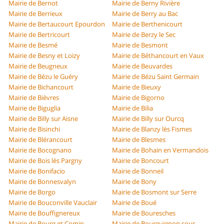
Mairie de Bernot
Mairie de Berny Rivière
Mairie de Berrieux
Mairie de Berry au Bac
Mairie de Bertaucourt Epourdon
Mairie de Berthenicourt
Mairie de Bertricourt
Mairie de Berzy le Sec
Mairie de Besmé
Mairie de Besmont
Mairie de Besny et Loizy
Mairie de Béthancourt en Vaux
Mairie de Beugneux
Mairie de Beuvardes
Mairie de Bézu le Guéry
Mairie de Bézu Saint Germain
Mairie de Bichancourt
Mairie de Bieuxy
Mairie de Bièvres
Mairie de Bigorno
Mairie de Biguglia
Mairie de Bilia
Mairie de Billy sur Aisne
Mairie de Billy sur Ourcq
Mairie de Bisinchi
Mairie de Blanzy lès Fismes
Mairie de Blérancourt
Mairie de Blesmes
Mairie de Bocognano
Mairie de Bohain en Vermandois
Mairie de Bois lès Pargny
Mairie de Boncourt
Mairie de Bonifacio
Mairie de Bonneil
Mairie de Bonnesvalyn
Mairie de Bony
Mairie de Borgo
Mairie de Bosmont sur Serre
Mairie de Bouconville Vauclair
Mairie de Boué
Mairie de Bouffignereux
Mairie de Bouresches
Mairie de Bourg et Comin
Mairie de Bourguignon sous