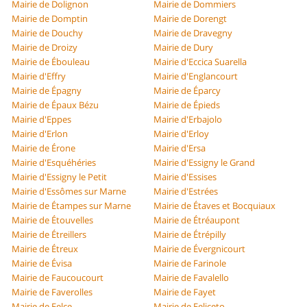
Mairie de Dolignon
Mairie de Dommiers
Mairie de Domptin
Mairie de Dorengt
Mairie de Douchy
Mairie de Dravegny
Mairie de Droizy
Mairie de Dury
Mairie de Ébouleau
Mairie d'Eccica Suarella
Mairie d'Effry
Mairie d'Englancourt
Mairie de Épagny
Mairie de Éparcy
Mairie de Épaux Bézu
Mairie de Épieds
Mairie d'Eppes
Mairie d'Erbajolo
Mairie d'Erlon
Mairie d'Erloy
Mairie de Érone
Mairie d'Ersa
Mairie d'Esquéhéries
Mairie d'Essigny le Grand
Mairie d'Essigny le Petit
Mairie d'Essises
Mairie d'Essômes sur Marne
Mairie d'Estrées
Mairie de Étampes sur Marne
Mairie de Étaves et Bocquiaux
Mairie de Étouvelles
Mairie de Étréaupont
Mairie de Étreillers
Mairie de Étrépilly
Mairie de Étreux
Mairie de Évergnicourt
Mairie de Évisa
Mairie de Farinole
Mairie de Faucoucourt
Mairie de Favalello
Mairie de Faverolles
Mairie de Fayet
Mairie de Felce
Mairie de Feliceto