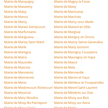
Mairie de Macquigny
Mairie de Magny la Fosse
Mairie de Maissemy
Mairie de Maizy
Mairie de Malzy
Mairie de Manicamp
Mairie de Manso
Mairie de Marchais
Mairie de Marcy
Mairie de Marcy sous Marle
Mairie de Marest Dampcourt
Mairie de Mareuil en Dôle
Mairie de Marfontaine
Mairie de Margival
Mairie de Marignana
Mairie de Marigny en Orxois
Mairie de Marizy Saint Mard
Mairie de Marizy Sainte Geneviève
Mairie de Marle
Mairie de Marly Gomont
Mairie de Martigny
Mairie de Martigny Courpierre
Mairie de Matra
Mairie de Mauregny en Haye
Mairie de Mausoléo
Mairie de Mayot
Mairie de Mazzola
Mairie de Mela
Mairie de Mennessis
Mairie de Menneville
Mairie de Mennevret
Mairie de Mercin et Vaux
Mairie de Meria
Mairie de Merlieux et Fouquerolles
Mairie de Mesbrecourt Richecourt
Mairie de Mesnil Saint Laurent
Mairie de Meurival
Mairie de Mézières sur Oise
Mairie de Mézy Moulins
Mairie de Missy aux Bois
Mairie de Missy lès Pierrepont
Mairie de Missy sur Aisne
Mairie de Moca Croce
Mairie de Moïta