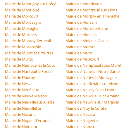
Mairie de Montigny sur Crécy
Mairie de Montlevon
Mairie de Montloué
Mairie de Montreuil aux Lions
Mairie de Morcourt
Mairie de Morgny en Thiérache
Mairie de Morosaglia
Mairie de Morsain
Mairie de Morsiglia
Mairie de Mortefontaine
Mairie de Mortiers
Mairie de Moulins
Mairie de Moussy Verneuil
Mairie de Moÿ de l'Aisne
Mairie de Muracciole
Mairie de Murato
Mairie de Muret et Crouttes
Mairie de Muro
Mairie de Murzo
Mairie de Muscourt
Mairie de Nampcelles la Cour
Mairie de Nampteuil sous Muret
Mairie de Nanteuil la Fosse
Mairie de Nanteuil Notre Dame
Mairie de Nauroy
Mairie de Nesles la Montagne
Mairie de Nessa
Mairie de Neufchâtel sur Aisne
Mairie de Neuflieux
Mairie de Neuilly Saint Front
Mairie de Neuve Maison
Mairie de Neuville Saint Amand
Mairie de Neuville sur Ailette
Mairie de Neuville sur Margival
Mairie de Neuvillette
Mairie de Nizy le Comte
Mairie de Nocario
Mairie de Noceta
Mairie de Nogent l'Artaud
Mairie de Nogentel
Mairie de Noircourt
Mairie de Nonza