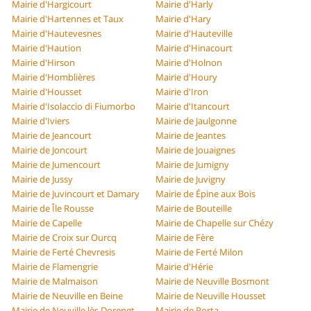
Mairie d'Hargicourt
Mairie d'Harly
Mairie d'Hartennes et Taux
Mairie d'Hary
Mairie d'Hautevesnes
Mairie d'Hauteville
Mairie d'Haution
Mairie d'Hinacourt
Mairie d'Hirson
Mairie d'Holnon
Mairie d'Homblières
Mairie d'Houry
Mairie d'Housset
Mairie d'Iron
Mairie d'Isolaccio di Fiumorbo
Mairie d'Itancourt
Mairie d'Iviers
Mairie de Jaulgonne
Mairie de Jeancourt
Mairie de Jeantes
Mairie de Joncourt
Mairie de Jouaignes
Mairie de Jumencourt
Mairie de Jumigny
Mairie de Jussy
Mairie de Juvigny
Mairie de Juvincourt et Damary
Mairie de Épine aux Bois
Mairie de Île Rousse
Mairie de Bouteille
Mairie de Capelle
Mairie de Chapelle sur Chézy
Mairie de Croix sur Ourcq
Mairie de Fère
Mairie de Ferté Chevresis
Mairie de Ferté Milon
Mairie de Flamengrie
Mairie d'Hérie
Mairie de Malmaison
Mairie de Neuville Bosmont
Mairie de Neuville en Beine
Mairie de Neuville Housset
Mairie de Neuville lès Dorengt
Mairie de Porta