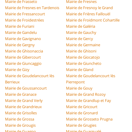
Mairie de Frasseto
Mairie de Fresnes
Mairie de Fresnes en Tardenois
Mairie de Fresnoy le Grand
Mairie de Fressancourt
Mairie de Frières Faillouël
Mairie de Froidestrées
Mairie de Froidmont Cohartille
Mairie de Furiani
Mairie de Galéria
Mairie de Gandelu
Mairie de Gauchy
Mairie de Gavignano
Mairie de Gercy
Mairie de Gergny
Mairie de Germaine
Mairie de Ghisonaccia
Mairie de Ghisoni
Mairie de Gibercourt
Mairie de Giocatojo
Mairie de Giuncaggio
Mairie de Giuncheto
Mairie de Gizy
Mairie de Gland
Mairie de Goudelancourt lès
Mairie de Goudelancourt lès
Berrieux
Pierrepont
Mairie de Goussancourt
Mairie de Gouy
Mairie de Granace
Mairie de Grand Rozoy
Mairie de Grand Verly
Mairie de Grandlup et Fay
Mairie de Grandrieux
Mairie de Gricourt
Mairie de Grisolles
Mairie de Gronard
Mairie de Grossa
Mairie de Grosseto Prugna
Mairie de Grougis
Mairie de Grugies
Mairie de Guagno
Mairie de Guargualé