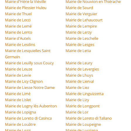
Mairie d'Hérie la Viéville
Mairie de Nouvion en Thiérache
Mairie de Plessier Huleu
Mairie de Sourd
Mairie de Thuel
Mairie de Verguier
Mairie de Lecci
Mairie de Lehaucourt
Mairie de Lemé
Mairie de Lempire
Mairie de Lento
Mairie de Lerzy
Mairie d'Autels
Mairie de Leschelle
Mairie de Lesdins
Mairie de Lesges
Mairie de Lesquielles Saint
Mairie de Letia
Germain
Mairie de Leuilly sous Coucy
Mairie de Leury
Mairie de Leuze
Mairie de Levergies
Mairie de Levie
Mairie de Lhuys
Mairie de Licy Clignon
Mairie de Lierval
Mairie de Liesse Notre Dame
Mairie de Liez
Mairie de Limé
Mairie de Linguizzetta
Mairie de Lislet
Mairie de Lizy
Mairie de Logny lès Aubenton
Mairie de Longpont
Mairie de Lopigna
Mairie de Lor
Mairie de Loreto di Casinca
Mairie de Loreto di Tallano
Mairie de Louâtre
Mairie de Loupeigne
Mairie de Lozzi
Mairie de Lucciana