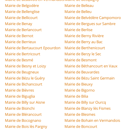
Mairie de Belgodère
Mairie de Belleau
Mairie de Bellenglise
Mairie de Belleu
Mairie de Bellicourt
Mairie de Belvédère Campomoro
Mairie de Benay
Mairie de Bergues sur Sambre
Mairie de Berlancourt
Mairie de Berlise
Mairie de Bernot
Mairie de Berny Rivière
Mairie de Berrieux
Mairie de Berry au Bac
Mairie de Bertaucourt Epourdon
Mairie de Berthenicourt
Mairie de Bertricourt
Mairie de Berzy le Sec
Mairie de Besmé
Mairie de Besmont
Mairie de Besny et Loizy
Mairie de Béthancourt en Vaux
Mairie de Beugneux
Mairie de Beuvardes
Mairie de Bézu le Guéry
Mairie de Bézu Saint Germain
Mairie de Bichancourt
Mairie de Bieuxy
Mairie de Bièvres
Mairie de Bigorno
Mairie de Biguglia
Mairie de Bilia
Mairie de Billy sur Aisne
Mairie de Billy sur Ourcq
Mairie de Bisinchi
Mairie de Blanzy lès Fismes
Mairie de Blérancourt
Mairie de Blesmes
Mairie de Bocognano
Mairie de Bohain en Vermandois
Mairie de Bois lès Pargny
Mairie de Boncourt