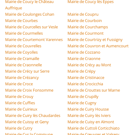
Mairie de Coucy le Château
Mairie de Coucy lès Eppes
Auffrique
Mairie de Coulonges Cohan
Mairie de Coupru
Mairie de Courbes
Mairie de Courboin
Mairie de Courcelles sur Vesle
Mairie de Courchamps
Mairie de Courmelles
Mairie de Courmont
Mairie de Courtemont Varennes
Mairie de Courtrizy et Fussigny
Mairie de Couvrelles
Mairie de Couvron et Aumencourt
Mairie de Coyolles
Mairie de Cozzano
Mairie de Cramaille
Mairie de Craonne
Mairie de Craonnelle
Mairie de Crécy au Mont
Mairie de Crécy sur Serre
Mairie de Crépy
Mairie de Crézancy
Mairie de Cristinacce
Mairie de Croce
Mairie de Crocicchia
Mairie de Croix Fonsomme
Mairie de Crouttes sur Marne
Mairie de Crouy
Mairie de Crupilly
Mairie de Cuffies
Mairie de Cugny
Mairie de Cuirieux
Mairie de Cuiry Housse
Mairie de Cuiry lès Chaudardes
Mairie de Cuiry lès Iviers
Mairie de Cuissy et Geny
Mairie de Cuisy en Almont
Mairie de Cutry
Mairie de Cuttoli Corticchiato
Mairie de Cys la Commune
Mairie de Cœuvres et Valsery