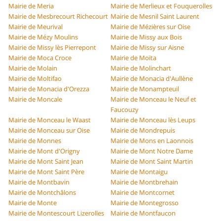
Mairie de Meria
Mairie de Merlieux et Fouquerolles
Mairie de Mesbrecourt Richecourt
Mairie de Mesnil Saint Laurent
Mairie de Meurival
Mairie de Mézières sur Oise
Mairie de Mézy Moulins
Mairie de Missy aux Bois
Mairie de Missy lès Pierrepont
Mairie de Missy sur Aisne
Mairie de Moca Croce
Mairie de Moïta
Mairie de Molain
Mairie de Molinchart
Mairie de Moltifao
Mairie de Monacia d'Aullène
Mairie de Monacia d'Orezza
Mairie de Monampteuil
Mairie de Moncale
Mairie de Monceau le Neuf et
Faucouzy
Mairie de Monceau le Waast
Mairie de Monceau lès Leups
Mairie de Monceau sur Oise
Mairie de Mondrepuis
Mairie de Monnes
Mairie de Mons en Laonnois
Mairie de Mont d'Origny
Mairie de Mont Notre Dame
Mairie de Mont Saint Jean
Mairie de Mont Saint Martin
Mairie de Mont Saint Père
Mairie de Montaigu
Mairie de Montbavin
Mairie de Montbrehain
Mairie de Montchâlons
Mairie de Montcornet
Mairie de Monte
Mairie de Montegrosso
Mairie de Montescourt Lizerolles
Mairie de Montfaucon