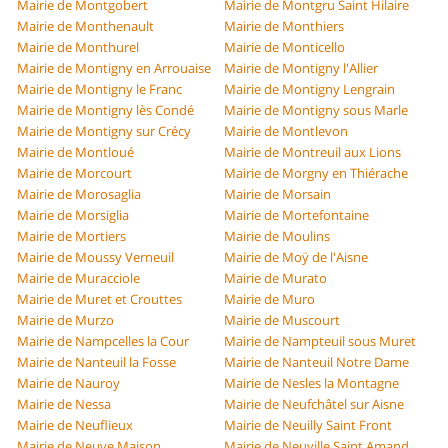
Mairie de Montgobert
Mairie de Montgru Saint Hilaire
Mairie de Monthenault
Mairie de Monthiers
Mairie de Monthurel
Mairie de Monticello
Mairie de Montigny en Arrouaise
Mairie de Montigny l'Allier
Mairie de Montigny le Franc
Mairie de Montigny Lengrain
Mairie de Montigny lès Condé
Mairie de Montigny sous Marle
Mairie de Montigny sur Crécy
Mairie de Montlevon
Mairie de Montloué
Mairie de Montreuil aux Lions
Mairie de Morcourt
Mairie de Morgny en Thiérache
Mairie de Morosaglia
Mairie de Morsain
Mairie de Morsiglia
Mairie de Mortefontaine
Mairie de Mortiers
Mairie de Moulins
Mairie de Moussy Verneuil
Mairie de Moÿ de l'Aisne
Mairie de Muracciole
Mairie de Murato
Mairie de Muret et Crouttes
Mairie de Muro
Mairie de Murzo
Mairie de Muscourt
Mairie de Nampcelles la Cour
Mairie de Nampteuil sous Muret
Mairie de Nanteuil la Fosse
Mairie de Nanteuil Notre Dame
Mairie de Nauroy
Mairie de Nesles la Montagne
Mairie de Nessa
Mairie de Neufchâtel sur Aisne
Mairie de Neuflieux
Mairie de Neuilly Saint Front
Mairie de Neuve Maison
Mairie de Neuville Saint Amand