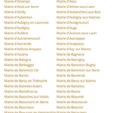
Mairie d'Artemps
Mairie d'Asco
Mairie d'Assis sur Serre
Mairie d'Athies sous Laon
Mairie d'Attilly
Mairie d'Aubencheul aux Bois
Mairie d'Aubenton
Mairie d'Aubigny aux Kaisnes
Mairie d'Aubigny en Laonnois
Mairie d'Audignicourt
Mairie d'Audigny
Mairie d'Augy
Mairie d'Aullène
Mairie d'Aulnois sous Laon
Mairie d'Autremencourt
Mairie d'Autreppes
Mairie d'Autreville
Mairie d'Avapessa
Mairie d'Azilone Ampaza
Mairie d'Azy sur Marne
Mairie d'Azzana
Mairie de Bagneux
Mairie de Balogna
Mairie de Bancigny
Mairie de Barbaggio
Mairie de Barenton Bugny
Mairie de Barenton Cel
Mairie de Barenton sur Serre
Mairie de Barisis
Mairie de Barrettali
Mairie de Barzy en Thiérache
Mairie de Barzy sur Marne
Mairie de Bassoles Aulers
Mairie de Bastelica
Mairie de Bastelicaccia
Mairie de Bastia
Mairie de Bazoches sur Vesles
Mairie de Beaumé
Mairie de Beaumont en Beine
Mairie de Beaurevoir
Mairie de Beaurieux
Mairie de Beautor
Mairie de Beauvois en Vermandois
Mairie de Becquigny