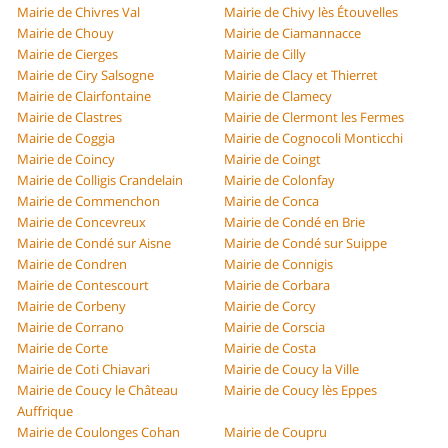
Mairie de Chivres Val
Mairie de Chivy lès Étouvelles
Mairie de Chouy
Mairie de Ciamannacce
Mairie de Cierges
Mairie de Cilly
Mairie de Ciry Salsogne
Mairie de Clacy et Thierret
Mairie de Clairfontaine
Mairie de Clamecy
Mairie de Clastres
Mairie de Clermont les Fermes
Mairie de Coggia
Mairie de Cognocoli Monticchi
Mairie de Coincy
Mairie de Coingt
Mairie de Colligis Crandelain
Mairie de Colonfay
Mairie de Commenchon
Mairie de Conca
Mairie de Concevreux
Mairie de Condé en Brie
Mairie de Condé sur Aisne
Mairie de Condé sur Suippe
Mairie de Condren
Mairie de Connigis
Mairie de Contescourt
Mairie de Corbara
Mairie de Corbeny
Mairie de Corcy
Mairie de Corrano
Mairie de Corscia
Mairie de Corte
Mairie de Costa
Mairie de Coti Chiavari
Mairie de Coucy la Ville
Mairie de Coucy le Château
Mairie de Coucy lès Eppes
Auffrique
Mairie de Coulonges Cohan
Mairie de Coupru