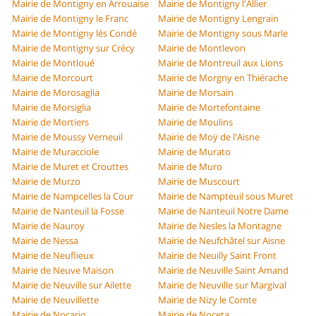
Mairie de Montigny en Arrouaise
Mairie de Montigny l'Allier
Mairie de Montigny le Franc
Mairie de Montigny Lengrain
Mairie de Montigny lès Condé
Mairie de Montigny sous Marle
Mairie de Montigny sur Crécy
Mairie de Montlevon
Mairie de Montloué
Mairie de Montreuil aux Lions
Mairie de Morcourt
Mairie de Morgny en Thiérache
Mairie de Morosaglia
Mairie de Morsain
Mairie de Morsiglia
Mairie de Mortefontaine
Mairie de Mortiers
Mairie de Moulins
Mairie de Moussy Verneuil
Mairie de Moÿ de l'Aisne
Mairie de Muracciole
Mairie de Murato
Mairie de Muret et Crouttes
Mairie de Muro
Mairie de Murzo
Mairie de Muscourt
Mairie de Nampcelles la Cour
Mairie de Nampteuil sous Muret
Mairie de Nanteuil la Fosse
Mairie de Nanteuil Notre Dame
Mairie de Nauroy
Mairie de Nesles la Montagne
Mairie de Nessa
Mairie de Neufchâtel sur Aisne
Mairie de Neuflieux
Mairie de Neuilly Saint Front
Mairie de Neuve Maison
Mairie de Neuville Saint Amand
Mairie de Neuville sur Ailette
Mairie de Neuville sur Margival
Mairie de Neuvillette
Mairie de Nizy le Comte
Mairie de Nocario
Mairie de Noceta