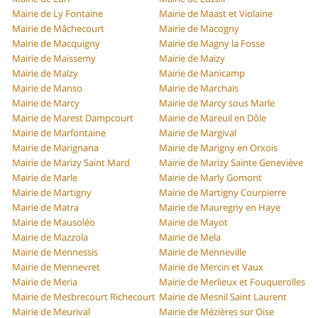
Mairie de Ly Fontaine
Mairie de Maast et Violaine
Mairie de Mâchecourt
Mairie de Macogny
Mairie de Macquigny
Mairie de Magny la Fosse
Mairie de Maissemy
Mairie de Maizy
Mairie de Malzy
Mairie de Manicamp
Mairie de Manso
Mairie de Marchais
Mairie de Marcy
Mairie de Marcy sous Marle
Mairie de Marest Dampcourt
Mairie de Mareuil en Dôle
Mairie de Marfontaine
Mairie de Margival
Mairie de Marignana
Mairie de Marigny en Orxois
Mairie de Marizy Saint Mard
Mairie de Marizy Sainte Geneviève
Mairie de Marle
Mairie de Marly Gomont
Mairie de Martigny
Mairie de Martigny Courpierre
Mairie de Matra
Mairie de Mauregny en Haye
Mairie de Mausoléo
Mairie de Mayot
Mairie de Mazzola
Mairie de Mela
Mairie de Mennessis
Mairie de Menneville
Mairie de Mennevret
Mairie de Mercin et Vaux
Mairie de Meria
Mairie de Merlieux et Fouquerolles
Mairie de Mesbrecourt Richecourt
Mairie de Mesnil Saint Laurent
Mairie de Meurival
Mairie de Mézières sur Oise