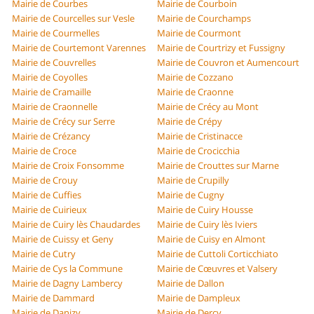
Mairie de Courbes
Mairie de Courboin
Mairie de Courcelles sur Vesle
Mairie de Courchamps
Mairie de Courmelles
Mairie de Courmont
Mairie de Courtemont Varennes
Mairie de Courtrizy et Fussigny
Mairie de Couvrelles
Mairie de Couvron et Aumencourt
Mairie de Coyolles
Mairie de Cozzano
Mairie de Cramaille
Mairie de Craonne
Mairie de Craonnelle
Mairie de Crécy au Mont
Mairie de Crécy sur Serre
Mairie de Crépy
Mairie de Crézancy
Mairie de Cristinacce
Mairie de Croce
Mairie de Crocicchia
Mairie de Croix Fonsomme
Mairie de Crouttes sur Marne
Mairie de Crouy
Mairie de Crupilly
Mairie de Cuffies
Mairie de Cugny
Mairie de Cuirieux
Mairie de Cuiry Housse
Mairie de Cuiry lès Chaudardes
Mairie de Cuiry lès Iviers
Mairie de Cuissy et Geny
Mairie de Cuisy en Almont
Mairie de Cutry
Mairie de Cuttoli Corticchiato
Mairie de Cys la Commune
Mairie de Cœuvres et Valsery
Mairie de Dagny Lambercy
Mairie de Dallon
Mairie de Dammard
Mairie de Dampleux
Mairie de Danizy
Mairie de Dercy