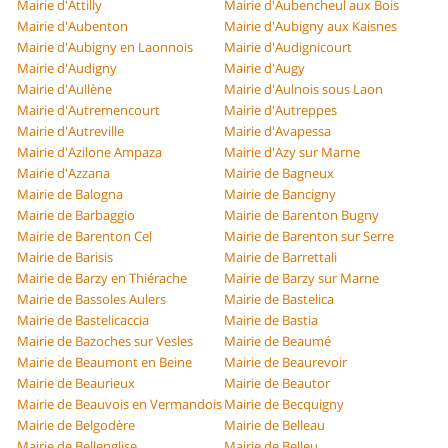
Mairie d'Attilly
Mairie d'Aubencheul aux Bois
Mairie d'Aubenton
Mairie d'Aubigny aux Kaisnes
Mairie d'Aubigny en Laonnois
Mairie d'Audignicourt
Mairie d'Audigny
Mairie d'Augy
Mairie d'Aullène
Mairie d'Aulnois sous Laon
Mairie d'Autremencourt
Mairie d'Autreppes
Mairie d'Autreville
Mairie d'Avapessa
Mairie d'Azilone Ampaza
Mairie d'Azy sur Marne
Mairie d'Azzana
Mairie de Bagneux
Mairie de Balogna
Mairie de Bancigny
Mairie de Barbaggio
Mairie de Barenton Bugny
Mairie de Barenton Cel
Mairie de Barenton sur Serre
Mairie de Barisis
Mairie de Barrettali
Mairie de Barzy en Thiérache
Mairie de Barzy sur Marne
Mairie de Bassoles Aulers
Mairie de Bastelica
Mairie de Bastelicaccia
Mairie de Bastia
Mairie de Bazoches sur Vesles
Mairie de Beaumé
Mairie de Beaumont en Beine
Mairie de Beaurevoir
Mairie de Beaurieux
Mairie de Beautor
Mairie de Beauvois en Vermandois
Mairie de Becquigny
Mairie de Belgodère
Mairie de Belleau
Mairie de Bellenglise
Mairie de Belleu