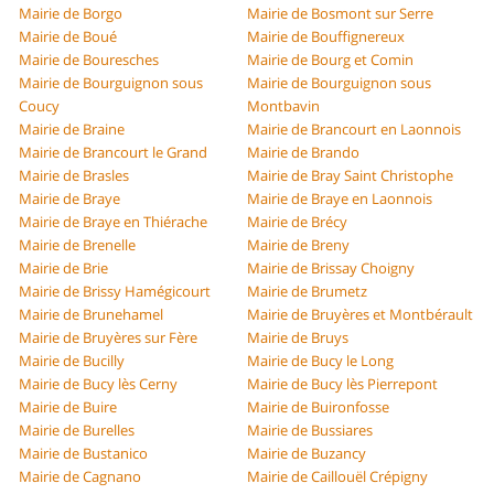
Mairie de Borgo
Mairie de Bosmont sur Serre
Mairie de Boué
Mairie de Bouffignereux
Mairie de Bouresches
Mairie de Bourg et Comin
Mairie de Bourguignon sous
Mairie de Bourguignon sous
Coucy
Montbavin
Mairie de Braine
Mairie de Brancourt en Laonnois
Mairie de Brancourt le Grand
Mairie de Brando
Mairie de Brasles
Mairie de Bray Saint Christophe
Mairie de Braye
Mairie de Braye en Laonnois
Mairie de Braye en Thiérache
Mairie de Brécy
Mairie de Brenelle
Mairie de Breny
Mairie de Brie
Mairie de Brissay Choigny
Mairie de Brissy Hamégicourt
Mairie de Brumetz
Mairie de Brunehamel
Mairie de Bruyères et Montbérault
Mairie de Bruyères sur Fère
Mairie de Bruys
Mairie de Bucilly
Mairie de Bucy le Long
Mairie de Bucy lès Cerny
Mairie de Bucy lès Pierrepont
Mairie de Buire
Mairie de Buironfosse
Mairie de Burelles
Mairie de Bussiares
Mairie de Bustanico
Mairie de Buzancy
Mairie de Cagnano
Mairie de Caillouël Crépigny