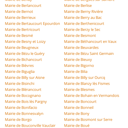
Mairie de Berlancourt
Mairie de Berlise
Mairie de Bernot
Mairie de Berny Rivière
Mairie de Berrieux
Mairie de Berry au Bac
Mairie de Bertaucourt Epourdon
Mairie de Berthenicourt
Mairie de Bertricourt
Mairie de Berzy le Sec
Mairie de Besmé
Mairie de Besmont
Mairie de Besny et Loizy
Mairie de Béthancourt en Vaux
Mairie de Beugneux
Mairie de Beuvardes
Mairie de Bézu le Guéry
Mairie de Bézu Saint Germain
Mairie de Bichancourt
Mairie de Bieuxy
Mairie de Bièvres
Mairie de Bigorno
Mairie de Biguglia
Mairie de Bilia
Mairie de Billy sur Aisne
Mairie de Billy sur Ourcq
Mairie de Bisinchi
Mairie de Blanzy lès Fismes
Mairie de Blérancourt
Mairie de Blesmes
Mairie de Bocognano
Mairie de Bohain en Vermandois
Mairie de Bois lès Pargny
Mairie de Boncourt
Mairie de Bonifacio
Mairie de Bonneil
Mairie de Bonnesvalyn
Mairie de Bony
Mairie de Borgo
Mairie de Bosmont sur Serre
Mairie de Bouconville Vauclair
Mairie de Boué