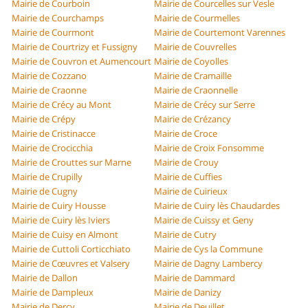
Mairie de Courboin
Mairie de Courcelles sur Vesle
Mairie de Courchamps
Mairie de Courmelles
Mairie de Courmont
Mairie de Courtemont Varennes
Mairie de Courtrizy et Fussigny
Mairie de Couvrelles
Mairie de Couvron et Aumencourt
Mairie de Coyolles
Mairie de Cozzano
Mairie de Cramaille
Mairie de Craonne
Mairie de Craonnelle
Mairie de Crécy au Mont
Mairie de Crécy sur Serre
Mairie de Crépy
Mairie de Crézancy
Mairie de Cristinacce
Mairie de Croce
Mairie de Crocicchia
Mairie de Croix Fonsomme
Mairie de Crouttes sur Marne
Mairie de Crouy
Mairie de Crupilly
Mairie de Cuffies
Mairie de Cugny
Mairie de Cuirieux
Mairie de Cuiry Housse
Mairie de Cuiry lès Chaudardes
Mairie de Cuiry lès Iviers
Mairie de Cuissy et Geny
Mairie de Cuisy en Almont
Mairie de Cutry
Mairie de Cuttoli Corticchiato
Mairie de Cys la Commune
Mairie de Cœuvres et Valsery
Mairie de Dagny Lambercy
Mairie de Dallon
Mairie de Dammard
Mairie de Dampleux
Mairie de Danizy
Mairie de Dercy
Mairie de Deuillet