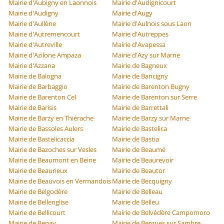
Mairie d'Aubigny en Laonnois
Mairie d'Audignicourt
Mairie d'Audigny
Mairie d'Augy
Mairie d'Aullène
Mairie d'Aulnois sous Laon
Mairie d'Autremencourt
Mairie d'Autreppes
Mairie d'Autreville
Mairie d'Avapessa
Mairie d'Azilone Ampaza
Mairie d'Azy sur Marne
Mairie d'Azzana
Mairie de Bagneux
Mairie de Balogna
Mairie de Bancigny
Mairie de Barbaggio
Mairie de Barenton Bugny
Mairie de Barenton Cel
Mairie de Barenton sur Serre
Mairie de Barisis
Mairie de Barrettali
Mairie de Barzy en Thiérache
Mairie de Barzy sur Marne
Mairie de Bassoles Aulers
Mairie de Bastelica
Mairie de Bastelicaccia
Mairie de Bastia
Mairie de Bazoches sur Vesles
Mairie de Beaumé
Mairie de Beaumont en Beine
Mairie de Beaurevoir
Mairie de Beaurieux
Mairie de Beautor
Mairie de Beauvois en Vermandois
Mairie de Becquigny
Mairie de Belgodère
Mairie de Belleau
Mairie de Bellenglise
Mairie de Belleu
Mairie de Bellicourt
Mairie de Belvédère Campomoro
Mairie de Benay
Mairie de Bergues sur Sambre