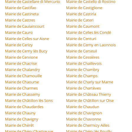
Mairie de Castellare di Mercurio
Mairie de Castello di Rostino
Mairie de Castifao
Mairie de Castiglione
Mairie de Castineta
Mairie de Castirla
Mairie de Castres
Mairie de Cateri
Mairie de Caulaincourt
Mairie de Caumont
Mairie de Cauro
Mairie de Celles lès Condé
Mairie de Celles sur Aisne
Mairie de Centuri
Mairie de Cerizy
Mairie de Cerny en Laonnois
Mairie de Cerny lès Bucy
Mairie de Cerseuil
Mairie de Cervione
Mairie de Cessières
Mairie de Chacrise
Mairie de Chaillevois
Mairie de Chalandry
Mairie de Chambry
Mairie de Chamouille
Mairie de Champs
Mairie de Chaourse
Mairie de Charly sur Marne
Mairie de Charmes
Mairie de Chartèves
Mairie de Chassemy
Mairie de Château Thierry
Mairie de Châtillon lès Sons
Mairie de Châtillon sur Oise
Mairie de Chaudardes
Mairie de Chaudun
Mairie de Chauny
Mairie de Chavignon
Mairie de Chavigny
Mairie de Chavonne
Mairie de Chérêt
Mairie de Chermizy Ailles
Mairie de Chéry Chartreuve
Mairie de Chéry lès Pouilly