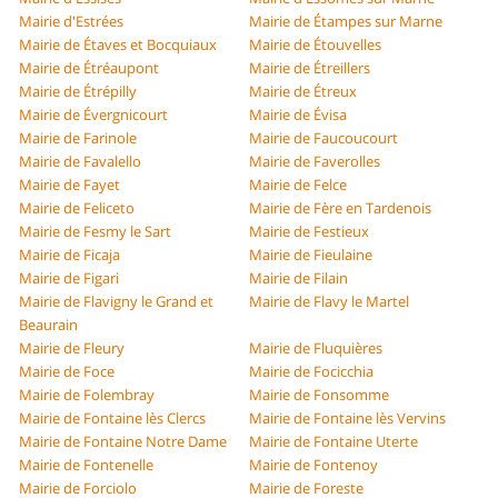
Mairie d'Estrées
Mairie de Étampes sur Marne
Mairie de Étaves et Bocquiaux
Mairie de Étouvelles
Mairie de Étréaupont
Mairie de Étreillers
Mairie de Étrépilly
Mairie de Étreux
Mairie de Évergnicourt
Mairie de Évisa
Mairie de Farinole
Mairie de Faucoucourt
Mairie de Favalello
Mairie de Faverolles
Mairie de Fayet
Mairie de Felce
Mairie de Feliceto
Mairie de Fère en Tardenois
Mairie de Fesmy le Sart
Mairie de Festieux
Mairie de Ficaja
Mairie de Fieulaine
Mairie de Figari
Mairie de Filain
Mairie de Flavigny le Grand et
Mairie de Flavy le Martel
Beaurain
Mairie de Fleury
Mairie de Fluquières
Mairie de Foce
Mairie de Focicchia
Mairie de Folembray
Mairie de Fonsomme
Mairie de Fontaine lès Clercs
Mairie de Fontaine lès Vervins
Mairie de Fontaine Notre Dame
Mairie de Fontaine Uterte
Mairie de Fontenelle
Mairie de Fontenoy
Mairie de Forciolo
Mairie de Foreste