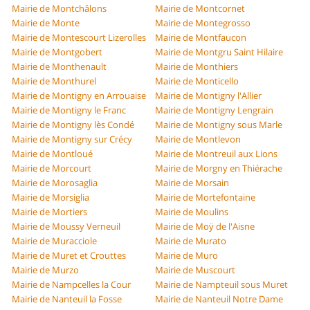
Mairie de Montchâlons
Mairie de Montcornet
Mairie de Monte
Mairie de Montegrosso
Mairie de Montescourt Lizerolles
Mairie de Montfaucon
Mairie de Montgobert
Mairie de Montgru Saint Hilaire
Mairie de Monthenault
Mairie de Monthiers
Mairie de Monthurel
Mairie de Monticello
Mairie de Montigny en Arrouaise
Mairie de Montigny l'Allier
Mairie de Montigny le Franc
Mairie de Montigny Lengrain
Mairie de Montigny lès Condé
Mairie de Montigny sous Marle
Mairie de Montigny sur Crécy
Mairie de Montlevon
Mairie de Montloué
Mairie de Montreuil aux Lions
Mairie de Morcourt
Mairie de Morgny en Thiérache
Mairie de Morosaglia
Mairie de Morsain
Mairie de Morsiglia
Mairie de Mortefontaine
Mairie de Mortiers
Mairie de Moulins
Mairie de Moussy Verneuil
Mairie de Moÿ de l'Aisne
Mairie de Muracciole
Mairie de Murato
Mairie de Muret et Crouttes
Mairie de Muro
Mairie de Murzo
Mairie de Muscourt
Mairie de Nampcelles la Cour
Mairie de Nampteuil sous Muret
Mairie de Nanteuil la Fosse
Mairie de Nanteuil Notre Dame