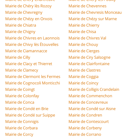
Mairie de Chéry lès Rozoy
Mairie de Chevennes
Mairie de Chevregny
Mairie de Chevresis Monceau
Mairie de Chézy en Orxois
Mairie de Chézy sur Marne
Mairie de Chiatra
Mairie de Chierry
Mairie de Chigny
Mairie de Chisa
Mairie de Chivres en Laonnois
Mairie de Chivres Val
Mairie de Chivy lès Étouvelles
Mairie de Chouy
Mairie de Ciamannacce
Mairie de Cierges
Mairie de Cilly
Mairie de Ciry Salsogne
Mairie de Clacy et Thierret
Mairie de Clairfontaine
Mairie de Clamecy
Mairie de Clastres
Mairie de Clermont les Fermes
Mairie de Coggia
Mairie de Cognocoli Monticchi
Mairie de Coincy
Mairie de Coingt
Mairie de Colligis Crandelain
Mairie de Colonfay
Mairie de Commenchon
Mairie de Conca
Mairie de Concevreux
Mairie de Condé en Brie
Mairie de Condé sur Aisne
Mairie de Condé sur Suippe
Mairie de Condren
Mairie de Connigis
Mairie de Contescourt
Mairie de Corbara
Mairie de Corbeny
Mairie de Corcy
Mairie de Corrano