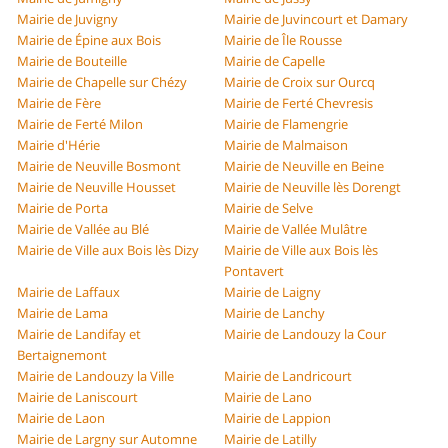
Mairie de Juvigny
Mairie de Juvincourt et Damary
Mairie de Épine aux Bois
Mairie de Île Rousse
Mairie de Bouteille
Mairie de Capelle
Mairie de Chapelle sur Chézy
Mairie de Croix sur Ourcq
Mairie de Fère
Mairie de Ferté Chevresis
Mairie de Ferté Milon
Mairie de Flamengrie
Mairie d'Hérie
Mairie de Malmaison
Mairie de Neuville Bosmont
Mairie de Neuville en Beine
Mairie de Neuville Housset
Mairie de Neuville lès Dorengt
Mairie de Porta
Mairie de Selve
Mairie de Vallée au Blé
Mairie de Vallée Mulâtre
Mairie de Ville aux Bois lès Dizy
Mairie de Ville aux Bois lès
Pontavert
Mairie de Laffaux
Mairie de Laigny
Mairie de Lama
Mairie de Lanchy
Mairie de Landifay et
Mairie de Landouzy la Cour
Bertaignemont
Mairie de Landouzy la Ville
Mairie de Landricourt
Mairie de Laniscourt
Mairie de Lano
Mairie de Laon
Mairie de Lappion
Mairie de Largny sur Automne
Mairie de Latilly