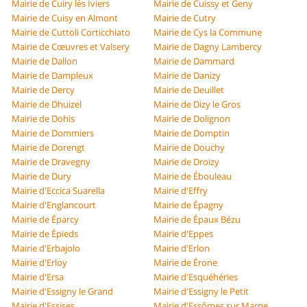
Mairie de Cuiry lès Iviers
Mairie de Cuissy et Geny
Mairie de Cuisy en Almont
Mairie de Cutry
Mairie de Cuttoli Corticchiato
Mairie de Cys la Commune
Mairie de Cœuvres et Valsery
Mairie de Dagny Lambercy
Mairie de Dallon
Mairie de Dammard
Mairie de Dampleux
Mairie de Danizy
Mairie de Dercy
Mairie de Deuillet
Mairie de Dhuizel
Mairie de Dizy le Gros
Mairie de Dohis
Mairie de Dolignon
Mairie de Dommiers
Mairie de Domptin
Mairie de Dorengt
Mairie de Douchy
Mairie de Dravegny
Mairie de Droizy
Mairie de Dury
Mairie de Ébouleau
Mairie d'Eccica Suarella
Mairie d'Effry
Mairie d'Englancourt
Mairie de Épagny
Mairie de Éparcy
Mairie de Épaux Bézu
Mairie de Épieds
Mairie d'Eppes
Mairie d'Erbajolo
Mairie d'Erlon
Mairie d'Erloy
Mairie de Érone
Mairie d'Ersa
Mairie d'Esquéhéries
Mairie d'Essigny le Grand
Mairie d'Essigny le Petit
Mairie d'Essises
Mairie d'Essômes sur Marne