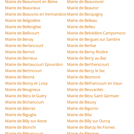
Mairie de Beaumont en Beine
Mairie de Beaurevoir
Mairie de Beaurieux
Mairie de Beautor
Mairie de Beauvois en Vermandois
Mairie de Becquigny
Mairie de Belgodère
Mairie de Belleau
Mairie de Bellenglise
Mairie de Belleu
Mairie de Bellicourt
Mairie de Belvédère Campomoro
Mairie de Benay
Mairie de Bergues sur Sambre
Mairie de Berlancourt
Mairie de Berlise
Mairie de Bernot
Mairie de Berny Rivière
Mairie de Berrieux
Mairie de Berry au Bac
Mairie de Bertaucourt Epourdon
Mairie de Berthenicourt
Mairie de Bertricourt
Mairie de Berzy le Sec
Mairie de Besmé
Mairie de Besmont
Mairie de Besny et Loizy
Mairie de Béthancourt en Vaux
Mairie de Beugneux
Mairie de Beuvardes
Mairie de Bézu le Guéry
Mairie de Bézu Saint Germain
Mairie de Bichancourt
Mairie de Bieuxy
Mairie de Bièvres
Mairie de Bigorno
Mairie de Biguglia
Mairie de Bilia
Mairie de Billy sur Aisne
Mairie de Billy sur Ourcq
Mairie de Bisinchi
Mairie de Blanzy lès Fismes
Mairie de Blérancourt
Mairie de Blesmes