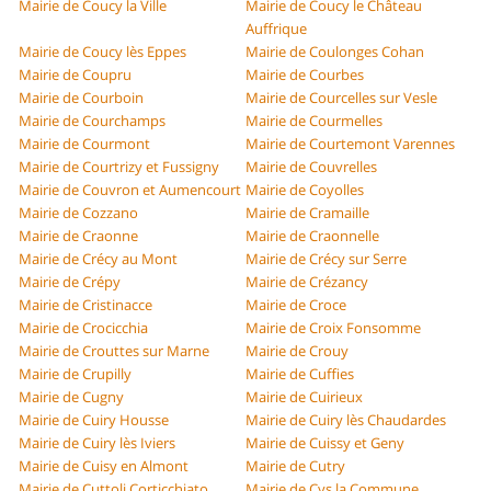
Mairie de Coucy la Ville
Mairie de Coucy le Château
Auffrique
Mairie de Coucy lès Eppes
Mairie de Coulonges Cohan
Mairie de Coupru
Mairie de Courbes
Mairie de Courboin
Mairie de Courcelles sur Vesle
Mairie de Courchamps
Mairie de Courmelles
Mairie de Courmont
Mairie de Courtemont Varennes
Mairie de Courtrizy et Fussigny
Mairie de Couvrelles
Mairie de Couvron et Aumencourt
Mairie de Coyolles
Mairie de Cozzano
Mairie de Cramaille
Mairie de Craonne
Mairie de Craonnelle
Mairie de Crécy au Mont
Mairie de Crécy sur Serre
Mairie de Crépy
Mairie de Crézancy
Mairie de Cristinacce
Mairie de Croce
Mairie de Crocicchia
Mairie de Croix Fonsomme
Mairie de Crouttes sur Marne
Mairie de Crouy
Mairie de Crupilly
Mairie de Cuffies
Mairie de Cugny
Mairie de Cuirieux
Mairie de Cuiry Housse
Mairie de Cuiry lès Chaudardes
Mairie de Cuiry lès Iviers
Mairie de Cuissy et Geny
Mairie de Cuisy en Almont
Mairie de Cutry
Mairie de Cuttoli Corticchiato
Mairie de Cys la Commune