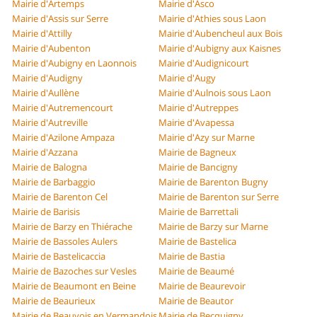
Mairie d'Artemps
Mairie d'Asco
Mairie d'Assis sur Serre
Mairie d'Athies sous Laon
Mairie d'Attilly
Mairie d'Aubencheul aux Bois
Mairie d'Aubenton
Mairie d'Aubigny aux Kaisnes
Mairie d'Aubigny en Laonnois
Mairie d'Audignicourt
Mairie d'Audigny
Mairie d'Augy
Mairie d'Aullène
Mairie d'Aulnois sous Laon
Mairie d'Autremencourt
Mairie d'Autreppes
Mairie d'Autreville
Mairie d'Avapessa
Mairie d'Azilone Ampaza
Mairie d'Azy sur Marne
Mairie d'Azzana
Mairie de Bagneux
Mairie de Balogna
Mairie de Bancigny
Mairie de Barbaggio
Mairie de Barenton Bugny
Mairie de Barenton Cel
Mairie de Barenton sur Serre
Mairie de Barisis
Mairie de Barrettali
Mairie de Barzy en Thiérache
Mairie de Barzy sur Marne
Mairie de Bassoles Aulers
Mairie de Bastelica
Mairie de Bastelicaccia
Mairie de Bastia
Mairie de Bazoches sur Vesles
Mairie de Beaumé
Mairie de Beaumont en Beine
Mairie de Beaurevoir
Mairie de Beaurieux
Mairie de Beautor
Mairie de Beauvois en Vermandois
Mairie de Becquigny