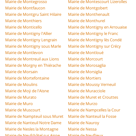
Mairie de Montegrosso
Mairie de Montescourt Lizerolles
Mairie de Montfaucon
Mairie de Montgobert
Mairie de Montgru Saint Hilaire
Mairie de Monthenault
Mairie de Monthiers
Mairie de Monthurel
Mairie de Monticello
Mairie de Montigny en Arrouaise
Mairie de Montigny l'Allier
Mairie de Montigny le Franc
Mairie de Montigny Lengrain
Mairie de Montigny lès Condé
Mairie de Montigny sous Marle
Mairie de Montigny sur Crécy
Mairie de Montlevon
Mairie de Montloué
Mairie de Montreuil aux Lions
Mairie de Morcourt
Mairie de Morgny en Thiérache
Mairie de Morosaglia
Mairie de Morsain
Mairie de Morsiglia
Mairie de Mortefontaine
Mairie de Mortiers
Mairie de Moulins
Mairie de Moussy Verneuil
Mairie de Moÿ de l'Aisne
Mairie de Muracciole
Mairie de Murato
Mairie de Muret et Crouttes
Mairie de Muro
Mairie de Murzo
Mairie de Muscourt
Mairie de Nampcelles la Cour
Mairie de Nampteuil sous Muret
Mairie de Nanteuil la Fosse
Mairie de Nanteuil Notre Dame
Mairie de Nauroy
Mairie de Nesles la Montagne
Mairie de Nessa
Mairie de Neufchâtel sur Aisne
Mairie de Neuflieux