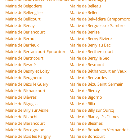
Mairie de Belgodère
Mairie de Belleau
Mairie de Bellenglise
Mairie de Belleu
Mairie de Bellicourt
Mairie de Belvédère Campomoro
Mairie de Benay
Mairie de Bergues sur Sambre
Mairie de Berlancourt
Mairie de Berlise
Mairie de Bernot
Mairie de Berny Rivière
Mairie de Berrieux
Mairie de Berry au Bac
Mairie de Bertaucourt Epourdon
Mairie de Berthenicourt
Mairie de Bertricourt
Mairie de Berzy le Sec
Mairie de Besmé
Mairie de Besmont
Mairie de Besny et Loizy
Mairie de Béthancourt en Vaux
Mairie de Beugneux
Mairie de Beuvardes
Mairie de Bézu le Guéry
Mairie de Bézu Saint Germain
Mairie de Bichancourt
Mairie de Bieuxy
Mairie de Bièvres
Mairie de Bigorno
Mairie de Biguglia
Mairie de Bilia
Mairie de Billy sur Aisne
Mairie de Billy sur Ourcq
Mairie de Bisinchi
Mairie de Blanzy lès Fismes
Mairie de Blérancourt
Mairie de Blesmes
Mairie de Bocognano
Mairie de Bohain en Vermandois
Mairie de Bois lès Pargny
Mairie de Boncourt