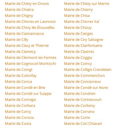
Mairie de Chézy en Orxois
Mairie de Chézy sur Marne
Mairie de Chiatra
Mairie de Chierry
Mairie de Chigny
Mairie de Chisa
Mairie de Chivres en Laonnois
Mairie de Chivres Val
Mairie de Chivy lès Étouvelles
Mairie de Chouy
Mairie de Ciamannacce
Mairie de Cierges
Mairie de Cilly
Mairie de Ciry Salsogne
Mairie de Clacy et Thierret
Mairie de Clairfontaine
Mairie de Clamecy
Mairie de Clastres
Mairie de Clermont les Fermes
Mairie de Coggia
Mairie de Cognocoli Monticchi
Mairie de Coincy
Mairie de Coingt
Mairie de Colligis Crandelain
Mairie de Colonfay
Mairie de Commenchon
Mairie de Conca
Mairie de Concevreux
Mairie de Condé en Brie
Mairie de Condé sur Aisne
Mairie de Condé sur Suippe
Mairie de Condren
Mairie de Connigis
Mairie de Contescourt
Mairie de Corbara
Mairie de Corbeny
Mairie de Corcy
Mairie de Corrano
Mairie de Corscia
Mairie de Corte
Mairie de Costa
Mairie de Coti Chiavari