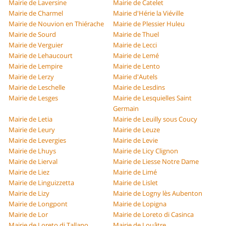
Mairie de Laversine
Mairie de Catelet
Mairie de Charmel
Mairie d'Hérie la Viéville
Mairie de Nouvion en Thiérache
Mairie de Plessier Huleu
Mairie de Sourd
Mairie de Thuel
Mairie de Verguier
Mairie de Lecci
Mairie de Lehaucourt
Mairie de Lemé
Mairie de Lempire
Mairie de Lento
Mairie de Lerzy
Mairie d'Autels
Mairie de Leschelle
Mairie de Lesdins
Mairie de Lesges
Mairie de Lesquielles Saint
Germain
Mairie de Letia
Mairie de Leuilly sous Coucy
Mairie de Leury
Mairie de Leuze
Mairie de Levergies
Mairie de Levie
Mairie de Lhuys
Mairie de Licy Clignon
Mairie de Lierval
Mairie de Liesse Notre Dame
Mairie de Liez
Mairie de Limé
Mairie de Linguizzetta
Mairie de Lislet
Mairie de Lizy
Mairie de Logny lès Aubenton
Mairie de Longpont
Mairie de Lopigna
Mairie de Lor
Mairie de Loreto di Casinca
Mairie de Loreto di Tallano
Mairie de Louâtre