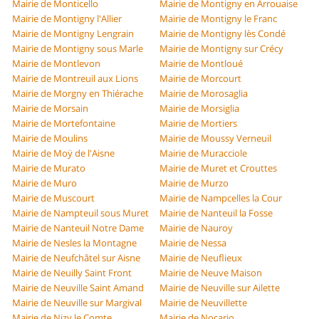
Mairie de Monticello
Mairie de Montigny en Arrouaise
Mairie de Montigny l'Allier
Mairie de Montigny le Franc
Mairie de Montigny Lengrain
Mairie de Montigny lès Condé
Mairie de Montigny sous Marle
Mairie de Montigny sur Crécy
Mairie de Montlevon
Mairie de Montloué
Mairie de Montreuil aux Lions
Mairie de Morcourt
Mairie de Morgny en Thiérache
Mairie de Morosaglia
Mairie de Morsain
Mairie de Morsiglia
Mairie de Mortefontaine
Mairie de Mortiers
Mairie de Moulins
Mairie de Moussy Verneuil
Mairie de Moÿ de l'Aisne
Mairie de Muracciole
Mairie de Murato
Mairie de Muret et Crouttes
Mairie de Muro
Mairie de Murzo
Mairie de Muscourt
Mairie de Nampcelles la Cour
Mairie de Nampteuil sous Muret
Mairie de Nanteuil la Fosse
Mairie de Nanteuil Notre Dame
Mairie de Nauroy
Mairie de Nesles la Montagne
Mairie de Nessa
Mairie de Neufchâtel sur Aisne
Mairie de Neuflieux
Mairie de Neuilly Saint Front
Mairie de Neuve Maison
Mairie de Neuville Saint Amand
Mairie de Neuville sur Ailette
Mairie de Neuville sur Margival
Mairie de Neuvillette
Mairie de Nizy le Comte
Mairie de Nocario