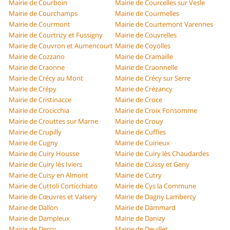
Mairie de Courboin
Mairie de Courcelles sur Vesle
Mairie de Courchamps
Mairie de Courmelles
Mairie de Courmont
Mairie de Courtemont Varennes
Mairie de Courtrizy et Fussigny
Mairie de Couvrelles
Mairie de Couvron et Aumencourt
Mairie de Coyolles
Mairie de Cozzano
Mairie de Cramaille
Mairie de Craonne
Mairie de Craonnelle
Mairie de Crécy au Mont
Mairie de Crécy sur Serre
Mairie de Crépy
Mairie de Crézancy
Mairie de Cristinacce
Mairie de Croce
Mairie de Crocicchia
Mairie de Croix Fonsomme
Mairie de Crouttes sur Marne
Mairie de Crouy
Mairie de Crupilly
Mairie de Cuffies
Mairie de Cugny
Mairie de Cuirieux
Mairie de Cuiry Housse
Mairie de Cuiry lès Chaudardes
Mairie de Cuiry lès Iviers
Mairie de Cuissy et Geny
Mairie de Cuisy en Almont
Mairie de Cutry
Mairie de Cuttoli Corticchiato
Mairie de Cys la Commune
Mairie de Cœuvres et Valsery
Mairie de Dagny Lambercy
Mairie de Dallon
Mairie de Dammard
Mairie de Dampleux
Mairie de Danizy
Mairie de Dercy
Mairie de Deuillet