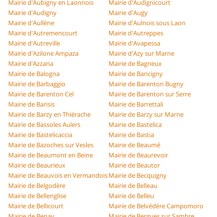
Mairie d'Aubigny en Laonnois
Mairie d'Audignicourt
Mairie d'Audigny
Mairie d'Augy
Mairie d'Aullène
Mairie d'Aulnois sous Laon
Mairie d'Autremencourt
Mairie d'Autreppes
Mairie d'Autreville
Mairie d'Avapessa
Mairie d'Azilone Ampaza
Mairie d'Azy sur Marne
Mairie d'Azzana
Mairie de Bagneux
Mairie de Balogna
Mairie de Bancigny
Mairie de Barbaggio
Mairie de Barenton Bugny
Mairie de Barenton Cel
Mairie de Barenton sur Serre
Mairie de Barisis
Mairie de Barrettali
Mairie de Barzy en Thiérache
Mairie de Barzy sur Marne
Mairie de Bassoles Aulers
Mairie de Bastelica
Mairie de Bastelicaccia
Mairie de Bastia
Mairie de Bazoches sur Vesles
Mairie de Beaumé
Mairie de Beaumont en Beine
Mairie de Beaurevoir
Mairie de Beaurieux
Mairie de Beautor
Mairie de Beauvois en Vermandois
Mairie de Becquigny
Mairie de Belgodère
Mairie de Belleau
Mairie de Bellenglise
Mairie de Belleu
Mairie de Bellicourt
Mairie de Belvédère Campomoro
Mairie de Benay
Mairie de Bergues sur Sambre