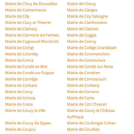
Mairie de Chivy lès Étouvelles
Mairie de Chouy
Mairie de Ciamannacce
Mairie de Cierges
Mairie de Cilly
Mairie de Ciry Salsogne
Mairie de Clacy et Thierret
Mairie de Clairfontaine
Mairie de Clamecy
Mairie de Clastres
Mairie de Clermont les Fermes
Mairie de Coggia
Mairie de Cognocoli Monticchi
Mairie de Coincy
Mairie de Coingt
Mairie de Colligis Crandelain
Mairie de Colonfay
Mairie de Commenchon
Mairie de Conca
Mairie de Concevreux
Mairie de Condé en Brie
Mairie de Condé sur Aisne
Mairie de Condé sur Suippe
Mairie de Condren
Mairie de Connigis
Mairie de Contescourt
Mairie de Corbara
Mairie de Corbeny
Mairie de Corcy
Mairie de Corrano
Mairie de Corscia
Mairie de Corte
Mairie de Costa
Mairie de Coti Chiavari
Mairie de Coucy la Ville
Mairie de Coucy le Château
Auffrique
Mairie de Coucy lès Eppes
Mairie de Coulonges Cohan
Mairie de Coupru
Mairie de Courbes