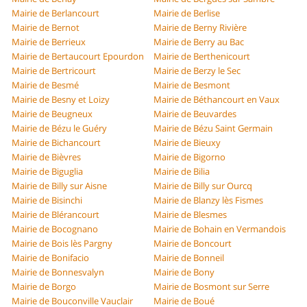
Mairie de Berlancourt
Mairie de Berlise
Mairie de Bernot
Mairie de Berny Rivière
Mairie de Berrieux
Mairie de Berry au Bac
Mairie de Bertaucourt Epourdon
Mairie de Berthenicourt
Mairie de Bertricourt
Mairie de Berzy le Sec
Mairie de Besmé
Mairie de Besmont
Mairie de Besny et Loizy
Mairie de Béthancourt en Vaux
Mairie de Beugneux
Mairie de Beuvardes
Mairie de Bézu le Guéry
Mairie de Bézu Saint Germain
Mairie de Bichancourt
Mairie de Bieuxy
Mairie de Bièvres
Mairie de Bigorno
Mairie de Biguglia
Mairie de Bilia
Mairie de Billy sur Aisne
Mairie de Billy sur Ourcq
Mairie de Bisinchi
Mairie de Blanzy lès Fismes
Mairie de Blérancourt
Mairie de Blesmes
Mairie de Bocognano
Mairie de Bohain en Vermandois
Mairie de Bois lès Pargny
Mairie de Boncourt
Mairie de Bonifacio
Mairie de Bonneil
Mairie de Bonnesvalyn
Mairie de Bony
Mairie de Borgo
Mairie de Bosmont sur Serre
Mairie de Bouconville Vauclair
Mairie de Boué