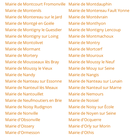
Mairie de Montcourt Fromonville
Mairie de Montdauphin
Mairie de Montenils
Mairie de Montereau Fault Yonne
Mairie de Montereau sur le Jard
Mairie de Montévrain
Mairie de Montgé en Goële
Mairie de Monthyon
Mairie de Montigny le Guesdier
Mairie de Montigny Lencoup
Mairie de Montigny sur Loing
Mairie de Montmachoux
Mairie de Montolivet
Mairie de Montry
Mairie de Mormant
Mairie de Mortcerf
Mairie de Mortery
Mairie de Mouroux
Mairie de Mousseaux lès Bray
Mairie de Moussy le Neuf
Mairie de Moussy le Vieux
Mairie de Mouy sur Seine
Mairie de Nandy
Mairie de Nangis
Mairie de Nanteau sur Essonne
Mairie de Nanteau sur Lunain
Mairie de Nanteuil lès Meaux
Mairie de Nanteuil sur Marne
Mairie de Nantouillet
Mairie de Nemours
Mairie de Neufmoutiers en Brie
Mairie de Noisiel
Mairie de Noisy Rudignon
Mairie de Noisy sur École
Mairie de Nonville
Mairie de Noyen sur Seine
Mairie d'Obsonville
Mairie d'Ocquerre
Mairie d'Oissery
Mairie d'Orly sur Morin
Mairie d'Ormesson
Mairie d'Othis