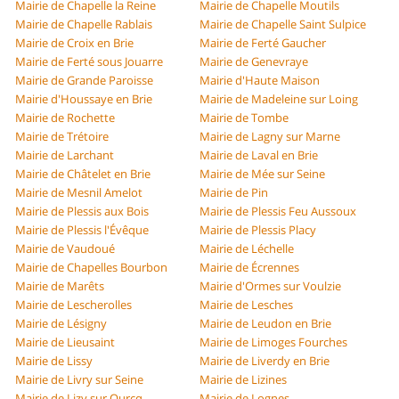
Mairie de Chapelle la Reine
Mairie de Chapelle Moutils
Mairie de Chapelle Rablais
Mairie de Chapelle Saint Sulpice
Mairie de Croix en Brie
Mairie de Ferté Gaucher
Mairie de Ferté sous Jouarre
Mairie de Genevraye
Mairie de Grande Paroisse
Mairie d'Haute Maison
Mairie d'Houssaye en Brie
Mairie de Madeleine sur Loing
Mairie de Rochette
Mairie de Tombe
Mairie de Trétoire
Mairie de Lagny sur Marne
Mairie de Larchant
Mairie de Laval en Brie
Mairie de Châtelet en Brie
Mairie de Mée sur Seine
Mairie de Mesnil Amelot
Mairie de Pin
Mairie de Plessis aux Bois
Mairie de Plessis Feu Aussoux
Mairie de Plessis l'Évêque
Mairie de Plessis Placy
Mairie de Vaudoué
Mairie de Léchelle
Mairie de Chapelles Bourbon
Mairie de Écrennes
Mairie de Marêts
Mairie d'Ormes sur Voulzie
Mairie de Lescherolles
Mairie de Lesches
Mairie de Lésigny
Mairie de Leudon en Brie
Mairie de Lieusaint
Mairie de Limoges Fourches
Mairie de Lissy
Mairie de Liverdy en Brie
Mairie de Livry sur Seine
Mairie de Lizines
Mairie de Lizy sur Ourcq
Mairie de Lognes