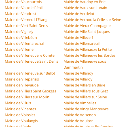
Mairie de Vaucourtois
Mairie de Vaudoy en Brie
Mairie de Vaux le Pénil
Mairie de Vaux sur Lunain
Mairie de Vendrest
Mairie de Verdelot
Mairie de Verneuil l'Étang
Mairie de Vernou la Celle sur Seine
Mairie de Vert Saint Denis
Mairie de Vieux Champagne
Mairie de Vignely
Mairie de Ville Saint Jacques
Mairie de Villebéon
Mairie de Villecerf
Mairie de Villemaréchal
Mairie de Villemareuil
Mairie de Villemer
Mairie de Villenauxe la Petite
Mairie de Villeneuve le Comte
Mairie de Villeneuve les Bordes
Mairie de Villeneuve Saint Denis
Mairie de Villeneuve sous
Dammartin
Mairie de Villeneuve sur Bellot
Mairie de Villenoy
Mairie de Villeparisis
Mairie de Villeroy
Mairie de Villevaudé
Mairie de Villiers en Bière
Mairie de Villiers Saint Georges
Mairie de Villiers sous Grez
Mairie de Villiers sur Morin
Mairie de Villiers sur Seine
Mairie de Villuis
Mairie de Vimpelles
Mairie de Vinantes
Mairie de Vincy Manœuvre
Mairie de Voinsles
Mairie de Voisenon
Mairie de Voulangis
Mairie de Voulton
Mairie de Voulx
Mairie de Vulaines lès Provins