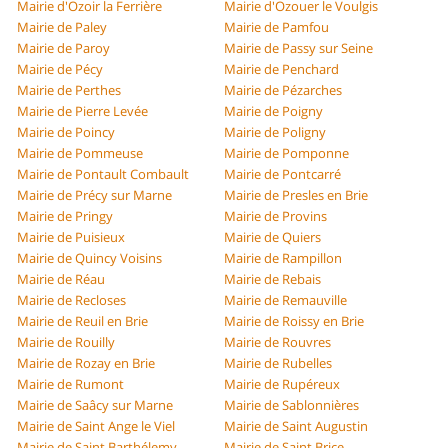
Mairie d'Ozoir la Ferrière
Mairie d'Ozouer le Voulgis
Mairie de Paley
Mairie de Pamfou
Mairie de Paroy
Mairie de Passy sur Seine
Mairie de Pécy
Mairie de Penchard
Mairie de Perthes
Mairie de Pézarches
Mairie de Pierre Levée
Mairie de Poigny
Mairie de Poincy
Mairie de Poligny
Mairie de Pommeuse
Mairie de Pomponne
Mairie de Pontault Combault
Mairie de Pontcarré
Mairie de Précy sur Marne
Mairie de Presles en Brie
Mairie de Pringy
Mairie de Provins
Mairie de Puisieux
Mairie de Quiers
Mairie de Quincy Voisins
Mairie de Rampillon
Mairie de Réau
Mairie de Rebais
Mairie de Recloses
Mairie de Remauville
Mairie de Reuil en Brie
Mairie de Roissy en Brie
Mairie de Rouilly
Mairie de Rouvres
Mairie de Rozay en Brie
Mairie de Rubelles
Mairie de Rumont
Mairie de Rupéreux
Mairie de Saâcy sur Marne
Mairie de Sablonnières
Mairie de Saint Ange le Viel
Mairie de Saint Augustin
Mairie de Saint Barthélemy
Mairie de Saint Brice