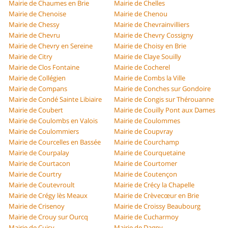
Mairie de Chaumes en Brie
Mairie de Chelles
Mairie de Chenoise
Mairie de Chenou
Mairie de Chessy
Mairie de Chevrainvilliers
Mairie de Chevru
Mairie de Chevry Cossigny
Mairie de Chevry en Sereine
Mairie de Choisy en Brie
Mairie de Citry
Mairie de Claye Souilly
Mairie de Clos Fontaine
Mairie de Cocherel
Mairie de Collégien
Mairie de Combs la Ville
Mairie de Compans
Mairie de Conches sur Gondoire
Mairie de Condé Sainte Libiaire
Mairie de Congis sur Thérouanne
Mairie de Coubert
Mairie de Couilly Pont aux Dames
Mairie de Coulombs en Valois
Mairie de Coulommes
Mairie de Coulommiers
Mairie de Coupvray
Mairie de Courcelles en Bassée
Mairie de Courchamp
Mairie de Courpalay
Mairie de Courquetaine
Mairie de Courtacon
Mairie de Courtomer
Mairie de Courtry
Mairie de Coutençon
Mairie de Coutevroult
Mairie de Crécy la Chapelle
Mairie de Crégy lès Meaux
Mairie de Crèvecœur en Brie
Mairie de Crisenoy
Mairie de Croissy Beaubourg
Mairie de Crouy sur Ourcq
Mairie de Cucharmoy
Mairie de Cuisy
Mairie de Dagny