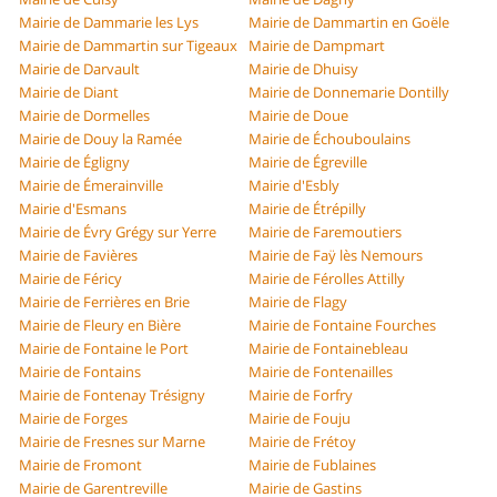
Mairie de Dammarie les Lys
Mairie de Dammartin en Goële
Mairie de Dammartin sur Tigeaux
Mairie de Dampmart
Mairie de Darvault
Mairie de Dhuisy
Mairie de Diant
Mairie de Donnemarie Dontilly
Mairie de Dormelles
Mairie de Doue
Mairie de Douy la Ramée
Mairie de Échouboulains
Mairie de Égligny
Mairie de Égreville
Mairie de Émerainville
Mairie d'Esbly
Mairie d'Esmans
Mairie de Étrépilly
Mairie de Évry Grégy sur Yerre
Mairie de Faremoutiers
Mairie de Favières
Mairie de Faÿ lès Nemours
Mairie de Féricy
Mairie de Férolles Attilly
Mairie de Ferrières en Brie
Mairie de Flagy
Mairie de Fleury en Bière
Mairie de Fontaine Fourches
Mairie de Fontaine le Port
Mairie de Fontainebleau
Mairie de Fontains
Mairie de Fontenailles
Mairie de Fontenay Trésigny
Mairie de Forfry
Mairie de Forges
Mairie de Fouju
Mairie de Fresnes sur Marne
Mairie de Frétoy
Mairie de Fromont
Mairie de Fublaines
Mairie de Garentreville
Mairie de Gastins