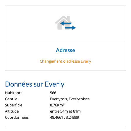
Adresse
Changement d'adresse Everly
Données sur Everly
Habitants
566
Gentile
Everlytois, Everlytoises
Superficie
8.76Km²
Altitude
entre 54m et 81m
Coordonnées
48.4661 , 3.24889