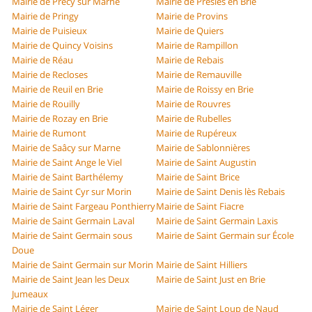
Mairie de Précy sur Marne
Mairie de Presles en Brie
Mairie de Pringy
Mairie de Provins
Mairie de Puisieux
Mairie de Quiers
Mairie de Quincy Voisins
Mairie de Rampillon
Mairie de Réau
Mairie de Rebais
Mairie de Recloses
Mairie de Remauville
Mairie de Reuil en Brie
Mairie de Roissy en Brie
Mairie de Rouilly
Mairie de Rouvres
Mairie de Rozay en Brie
Mairie de Rubelles
Mairie de Rumont
Mairie de Rupéreux
Mairie de Saâcy sur Marne
Mairie de Sablonnières
Mairie de Saint Ange le Viel
Mairie de Saint Augustin
Mairie de Saint Barthélemy
Mairie de Saint Brice
Mairie de Saint Cyr sur Morin
Mairie de Saint Denis lès Rebais
Mairie de Saint Fargeau Ponthierry
Mairie de Saint Fiacre
Mairie de Saint Germain Laval
Mairie de Saint Germain Laxis
Mairie de Saint Germain sous
Mairie de Saint Germain sur École
Doue
Mairie de Saint Germain sur Morin
Mairie de Saint Hilliers
Mairie de Saint Jean les Deux
Mairie de Saint Just en Brie
Jumeaux
Mairie de Saint Léger
Mairie de Saint Loup de Naud