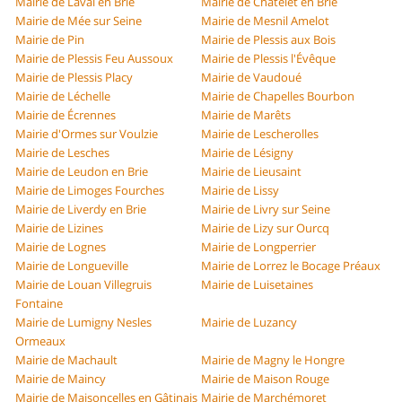
Mairie de Laval en Brie
Mairie de Châtelet en Brie
Mairie de Mée sur Seine
Mairie de Mesnil Amelot
Mairie de Pin
Mairie de Plessis aux Bois
Mairie de Plessis Feu Aussoux
Mairie de Plessis l'Évêque
Mairie de Plessis Placy
Mairie de Vaudoué
Mairie de Léchelle
Mairie de Chapelles Bourbon
Mairie de Écrennes
Mairie de Marêts
Mairie d'Ormes sur Voulzie
Mairie de Lescherolles
Mairie de Lesches
Mairie de Lésigny
Mairie de Leudon en Brie
Mairie de Lieusaint
Mairie de Limoges Fourches
Mairie de Lissy
Mairie de Liverdy en Brie
Mairie de Livry sur Seine
Mairie de Lizines
Mairie de Lizy sur Ourcq
Mairie de Lognes
Mairie de Longperrier
Mairie de Longueville
Mairie de Lorrez le Bocage Préaux
Mairie de Louan Villegruis
Mairie de Luisetaines
Fontaine
Mairie de Lumigny Nesles
Mairie de Luzancy
Ormeaux
Mairie de Machault
Mairie de Magny le Hongre
Mairie de Maincy
Mairie de Maison Rouge
Mairie de Maisoncelles en Gâtinais
Mairie de Marchémoret