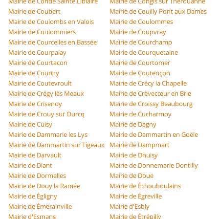
Mairie de Condé Sainte Libiaire
Mairie de Congis sur Thérouanne
Mairie de Coubert
Mairie de Couilly Pont aux Dames
Mairie de Coulombs en Valois
Mairie de Coulommes
Mairie de Coulommiers
Mairie de Coupvray
Mairie de Courcelles en Bassée
Mairie de Courchamp
Mairie de Courpalay
Mairie de Courquetaine
Mairie de Courtacon
Mairie de Courtomer
Mairie de Courtry
Mairie de Coutençon
Mairie de Coutevroult
Mairie de Crécy la Chapelle
Mairie de Crégy lès Meaux
Mairie de Crèvecœur en Brie
Mairie de Crisenoy
Mairie de Croissy Beaubourg
Mairie de Crouy sur Ourcq
Mairie de Cucharmoy
Mairie de Cuisy
Mairie de Dagny
Mairie de Dammarie les Lys
Mairie de Dammartin en Goële
Mairie de Dammartin sur Tigeaux
Mairie de Dampmart
Mairie de Darvault
Mairie de Dhuisy
Mairie de Diant
Mairie de Donnemarie Dontilly
Mairie de Dormelles
Mairie de Doue
Mairie de Douy la Ramée
Mairie de Échouboulains
Mairie de Égligny
Mairie de Égreville
Mairie de Émerainville
Mairie d'Esbly
Mairie d'Esmans
Mairie de Étrépilly