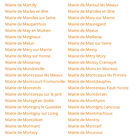
Mairie de Marcilly
Mairie de Mareuil lès Meaux
Mairie de Marles en Brie
Mairie de Marolles en Brie
Mairie de Marolles sur Seine
Mairie de Mary sur Marne
Mairie de Mauperthuis
Mairie de Mauregard
Mairie de May en Multien
Mairie de Meaux
Mairie de Meigneux
Mairie de Meilleray
Mairie de Melun
Mairie de Melz sur Seine
Mairie de Méry sur Marne
Mairie de Messy
Mairie de Misy sur Yonne
Mairie de Mitry Mory
Mairie de Moisenay
Mairie de Moissy Cramayel
Mairie de Mondreville
Mairie de Mons en Montois
Mairie de Montceaux lès Meaux
Mairie de Montceaux lès Provins
Mairie de Montcourt Fromonville
Mairie de Montdauphin
Mairie de Montenils
Mairie de Montereau Fault Yonne
Mairie de Montereau sur le Jard
Mairie de Montévrain
Mairie de Montgé en Goële
Mairie de Monthyon
Mairie de Montigny le Guesdier
Mairie de Montigny Lencoup
Mairie de Montigny sur Loing
Mairie de Montmachoux
Mairie de Montolivet
Mairie de Montry
Mairie de Mormant
Mairie de Mortcerf
Mairie de Mortery
Mairie de Mouroux