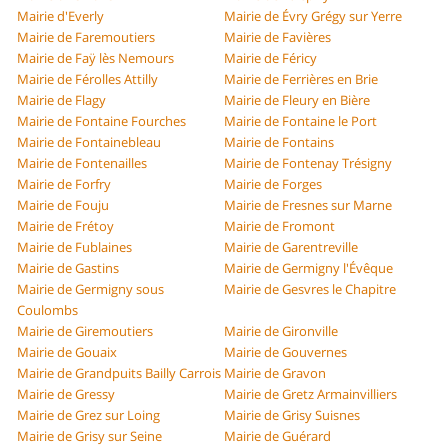
Mairie d'Everly
Mairie de Évry Grégy sur Yerre
Mairie de Faremoutiers
Mairie de Favières
Mairie de Faÿ lès Nemours
Mairie de Féricy
Mairie de Férolles Attilly
Mairie de Ferrières en Brie
Mairie de Flagy
Mairie de Fleury en Bière
Mairie de Fontaine Fourches
Mairie de Fontaine le Port
Mairie de Fontainebleau
Mairie de Fontains
Mairie de Fontenailles
Mairie de Fontenay Trésigny
Mairie de Forfry
Mairie de Forges
Mairie de Fouju
Mairie de Fresnes sur Marne
Mairie de Frétoy
Mairie de Fromont
Mairie de Fublaines
Mairie de Garentreville
Mairie de Gastins
Mairie de Germigny l'Évêque
Mairie de Germigny sous
Mairie de Gesvres le Chapitre
Coulombs
Mairie de Giremoutiers
Mairie de Gironville
Mairie de Gouaix
Mairie de Gouvernes
Mairie de Grandpuits Bailly Carrois
Mairie de Gravon
Mairie de Gressy
Mairie de Gretz Armainvilliers
Mairie de Grez sur Loing
Mairie de Grisy Suisnes
Mairie de Grisy sur Seine
Mairie de Guérard