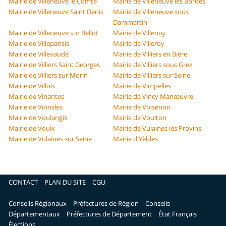
Mairie de Villeneuve le Comte
Mairie de Villeneuve les Bordes
Mairie de Villeneuve Saint Denis
Mairie de Villeneuve sous
Dammartin
Mairie de Villeneuve sur Bellot
Mairie de Villenoy
Mairie de Villeparisis
Mairie de Villeroy
Mairie de Villevaudé
Mairie de Villiers en Bière
Mairie de Villiers Saint Georges
Mairie de Villiers sous Grez
Mairie de Villiers sur Morin
Mairie de Villiers sur Seine
Mairie de Villuis
Mairie de Vimpelles
Mairie de Vinantes
Mairie de Vincy Manœuvre
Mairie de Voinsles
Mairie de Voisenon
Mairie de Voulangis
Mairie de Voulton
Mairie de Voulx
Mairie de Vulaines lès Provins
Mairie de Vulaines sur Seine
Mairie d'Yèbles
CONTACT
PLAN DU SITE
CGU
Conseils Régionaux
Préfectures de Région
Conseils
Départementaux
Préfectures de Département
État Français
Élections