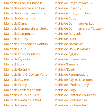
Mairie de Crécy la Chapelle
Mairie de Crégy lès Meaux
Mairie de Crèvecœur en Brie
Mairie de Crisenoy
Mairie de Croissy Beaubourg
Mairie de Crouy sur Ourcq
Mairie de Cucharmoy
Mairie de Cuisy
Mairie de Dagny
Mairie de Dammarie les Lys
Mairie de Dammartin en Goële
Mairie de Dammartin sur Tigeaux
Mairie de Dampmart
Mairie de Darvault
Mairie de Dhuisy
Mairie de Diant
Mairie de Donnemarie Dontilly
Mairie de Dormelles
Mairie de Doue
Mairie de Douy la Ramée
Mairie de Échouboulains
Mairie de Égligny
Mairie de Égreville
Mairie de Émerainville
Mairie d'Esbly
Mairie d'Esmans
Mairie de Étrépilly
Mairie d'Everly
Mairie de Évry Grégy sur Yerre
Mairie de Faremoutiers
Mairie de Favières
Mairie de Faÿ lès Nemours
Mairie de Féricy
Mairie de Férolles Attilly
Mairie de Ferrières en Brie
Mairie de Flagy
Mairie de Fleury en Bière
Mairie de Fontaine Fourches
Mairie de Fontaine le Port
Mairie de Fontainebleau
Mairie de Fontains
Mairie de Fontenailles