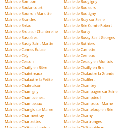
Mairie de Bombon
Mairie de Bougligny
Mairie de Boulancourt
Mairie de Bouleurs
Mairie de Bourron Marlotte
Mairie de Boutigny
Mairie de Bransles
Mairie de Bray sur Seine
Mairie de Bréau
Mairie de Brie Comte Robert
Mairie de Brou sur Chantereine
Mairie de Burcy
Mairie de Bussières
Mairie de Bussy Saint Georges
Mairie de Bussy Saint Martin
Mairie de Buthiers
Mairie de Cannes Écluse
Mairie de Carnetin
Mairie de Cély
Mairie de Cerneux
Mairie de Cesson
Mairie de Cessoy en Montois
Mairie de Chailly en Bière
Mairie de Chailly en Brie
Mairie de Chaintreaux
Mairie de Chalautre la Grande
Mairie de Chalautre la Petite
Mairie de Chalifert
Mairie de Chalmaison
Mairie de Chambry
Mairie de Chamigny
Mairie de Champagne sur Seine
Mairie de Champcenest
Mairie de Champdeuil
Mairie de Champeaux
Mairie de Champs sur Marne
Mairie de Changis sur Marne
Mairie de Chanteloup en Brie
Mairie de Charmentray
Mairie de Charny
Mairie de Chartrettes
Mairie de Chartronges
Mairie de Château Landon
Mairie de Châteaubleau