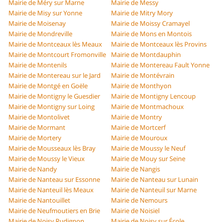
Mairie de Méry sur Marne
Mairie de Messy
Mairie de Misy sur Yonne
Mairie de Mitry Mory
Mairie de Moisenay
Mairie de Moissy Cramayel
Mairie de Mondreville
Mairie de Mons en Montois
Mairie de Montceaux lès Meaux
Mairie de Montceaux lès Provins
Mairie de Montcourt Fromonville
Mairie de Montdauphin
Mairie de Montenils
Mairie de Montereau Fault Yonne
Mairie de Montereau sur le Jard
Mairie de Montévrain
Mairie de Montgé en Goële
Mairie de Monthyon
Mairie de Montigny le Guesdier
Mairie de Montigny Lencoup
Mairie de Montigny sur Loing
Mairie de Montmachoux
Mairie de Montolivet
Mairie de Montry
Mairie de Mormant
Mairie de Mortcerf
Mairie de Mortery
Mairie de Mouroux
Mairie de Mousseaux lès Bray
Mairie de Moussy le Neuf
Mairie de Moussy le Vieux
Mairie de Mouy sur Seine
Mairie de Nandy
Mairie de Nangis
Mairie de Nanteau sur Essonne
Mairie de Nanteau sur Lunain
Mairie de Nanteuil lès Meaux
Mairie de Nanteuil sur Marne
Mairie de Nantouillet
Mairie de Nemours
Mairie de Neufmoutiers en Brie
Mairie de Noisiel
Mairie de Noisy Rudignon
Mairie de Noisy sur École