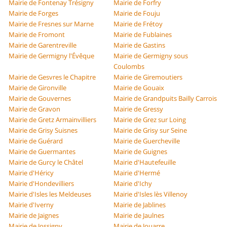
Mairie de Fontenay Trésigny
Mairie de Forfry
Mairie de Forges
Mairie de Fouju
Mairie de Fresnes sur Marne
Mairie de Frétoy
Mairie de Fromont
Mairie de Fublaines
Mairie de Garentreville
Mairie de Gastins
Mairie de Germigny l'Évêque
Mairie de Germigny sous
Coulombs
Mairie de Gesvres le Chapitre
Mairie de Giremoutiers
Mairie de Gironville
Mairie de Gouaix
Mairie de Gouvernes
Mairie de Grandpuits Bailly Carrois
Mairie de Gravon
Mairie de Gressy
Mairie de Gretz Armainvilliers
Mairie de Grez sur Loing
Mairie de Grisy Suisnes
Mairie de Grisy sur Seine
Mairie de Guérard
Mairie de Guercheville
Mairie de Guermantes
Mairie de Guignes
Mairie de Gurcy le Châtel
Mairie d'Hautefeuille
Mairie d'Héricy
Mairie d'Hermé
Mairie d'Hondevilliers
Mairie d'Ichy
Mairie d'Isles les Meldeuses
Mairie d'Isles lès Villenoy
Mairie d'Iverny
Mairie de Jablines
Mairie de Jaignes
Mairie de Jaulnes
Mairie de Jossigny
Mairie de Jouarre