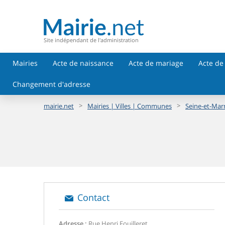
Site indépendant de l'administration
Mairies
Acte de naissance
Acte de mariage
Acte de
Changement d'adresse
>
>
mairie.net
Mairies | Villes | Communes
Seine-et-Mar
Contact
Adresse :
Rue Henri Fouilleret