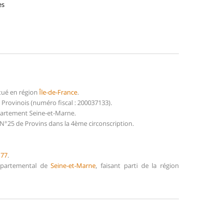
es
tué en région
Île-de-France
.
rovinois (numéro fiscal : 200037133).
épartement Seine-et-Marne.
N°25 de Provins dans la 4ème circonscription.
e
77
.
Départemental de
Seine-et-Marne
, faisant parti de la région