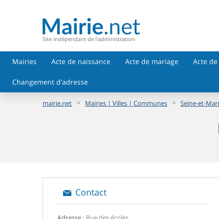
Site indépendant de l'administration
Mairies
Acte de naissance
Acte de mariage
Acte de
Changement d'adresse
>
>
mairie.net
Mairies | Villes | Communes
Seine-et-Mar
Contact
Adresse :
Rue des écoles