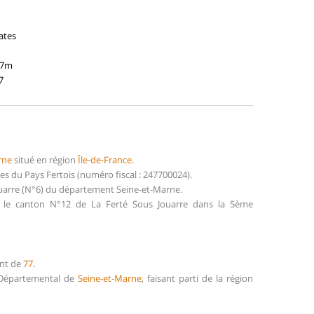
ates
07m
7
rne
situé en région
Île-de-France
.
 du Pays Fertois (numéro fiscal : 247700024).
ouarre (N°6) du département Seine-et-Marne.
s le canton N°12 de La Ferté Sous Jouarre dans la 5ème
ent de
77
.
l Départemental de
Seine-et-Marne
, faisant parti de la région