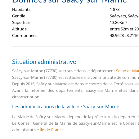
Habitants
1 878
Gentile
Saâcyats, Saâcy
Superficie
13.80Km²
Altitude
entre 52m et 2
Coordonnées
48.9628 , 3.2116
Situation administrative
Saâcy-sur-Marne (77730) se trouve dans le département
Seine-et-Ma
Saâcy-sur-Marne (77730) est rattachée à la communauté de communes
Depuis 2015, Saâcy-sur-Marne est dans le canton de La Ferté-sous-J
Avant la réforme des départements, Saâcy-sur-Marne était dan
circonscription.
Les administrations de la ville de Saâcy-sur-Marne
La Mairie de Saâcy-sur-Marne dépend de la préfecture du départem
Le Conseil Général de la Mairie de Saâcy-sur-Marne est le Consei
administrative
Île-de-France