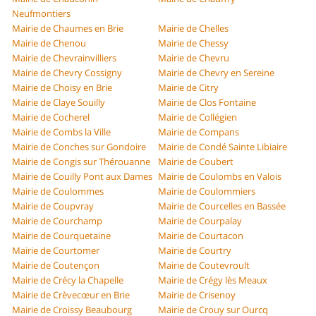
Neufmontiers
Mairie de Chaumes en Brie
Mairie de Chelles
Mairie de Chenou
Mairie de Chessy
Mairie de Chevrainvilliers
Mairie de Chevru
Mairie de Chevry Cossigny
Mairie de Chevry en Sereine
Mairie de Choisy en Brie
Mairie de Citry
Mairie de Claye Souilly
Mairie de Clos Fontaine
Mairie de Cocherel
Mairie de Collégien
Mairie de Combs la Ville
Mairie de Compans
Mairie de Conches sur Gondoire
Mairie de Condé Sainte Libiaire
Mairie de Congis sur Thérouanne
Mairie de Coubert
Mairie de Couilly Pont aux Dames
Mairie de Coulombs en Valois
Mairie de Coulommes
Mairie de Coulommiers
Mairie de Coupvray
Mairie de Courcelles en Bassée
Mairie de Courchamp
Mairie de Courpalay
Mairie de Courquetaine
Mairie de Courtacon
Mairie de Courtomer
Mairie de Courtry
Mairie de Coutençon
Mairie de Coutevroult
Mairie de Crécy la Chapelle
Mairie de Crégy lès Meaux
Mairie de Crèvecœur en Brie
Mairie de Crisenoy
Mairie de Croissy Beaubourg
Mairie de Crouy sur Ourcq