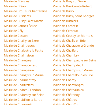
Mairie de Bransles
Mairie de Bray sur Seine
Mairie de Bréau
Mairie de Brie Comte Robert
Mairie de Brou sur Chantereine
Mairie de Burcy
Mairie de Bussières
Mairie de Bussy Saint Georges
Mairie de Bussy Saint Martin
Mairie de Buthiers
Mairie de Cannes Écluse
Mairie de Carnetin
Mairie de Cély
Mairie de Cerneux
Mairie de Cesson
Mairie de Cessoy en Montois
Mairie de Chailly en Bière
Mairie de Chailly en Brie
Mairie de Chaintreaux
Mairie de Chalautre la Grande
Mairie de Chalautre la Petite
Mairie de Chalifert
Mairie de Chalmaison
Mairie de Chambry
Mairie de Chamigny
Mairie de Champagne sur Seine
Mairie de Champcenest
Mairie de Champdeuil
Mairie de Champeaux
Mairie de Champs sur Marne
Mairie de Changis sur Marne
Mairie de Chanteloup en Brie
Mairie de Charmentray
Mairie de Charny
Mairie de Chartrettes
Mairie de Chartronges
Mairie de Château Landon
Mairie de Châteaubleau
Mairie de Châtenay sur Seine
Mairie de Châtenoy
Mairie de Châtillon la Borde
Mairie de Châtres
Mairie de Chauconin
Mairie de Chauffry