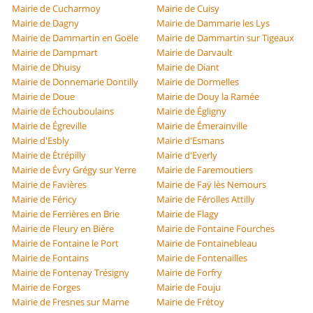
Mairie de Cucharmoy
Mairie de Cuisy
Mairie de Dagny
Mairie de Dammarie les Lys
Mairie de Dammartin en Goële
Mairie de Dammartin sur Tigeaux
Mairie de Dampmart
Mairie de Darvault
Mairie de Dhuisy
Mairie de Diant
Mairie de Donnemarie Dontilly
Mairie de Dormelles
Mairie de Doue
Mairie de Douy la Ramée
Mairie de Échouboulains
Mairie de Égligny
Mairie de Égreville
Mairie de Émerainville
Mairie d'Esbly
Mairie d'Esmans
Mairie de Étrépilly
Mairie d'Everly
Mairie de Évry Grégy sur Yerre
Mairie de Faremoutiers
Mairie de Favières
Mairie de Faÿ lès Nemours
Mairie de Féricy
Mairie de Férolles Attilly
Mairie de Ferrières en Brie
Mairie de Flagy
Mairie de Fleury en Bière
Mairie de Fontaine Fourches
Mairie de Fontaine le Port
Mairie de Fontainebleau
Mairie de Fontains
Mairie de Fontenailles
Mairie de Fontenay Trésigny
Mairie de Forfry
Mairie de Forges
Mairie de Fouju
Mairie de Fresnes sur Marne
Mairie de Frétoy