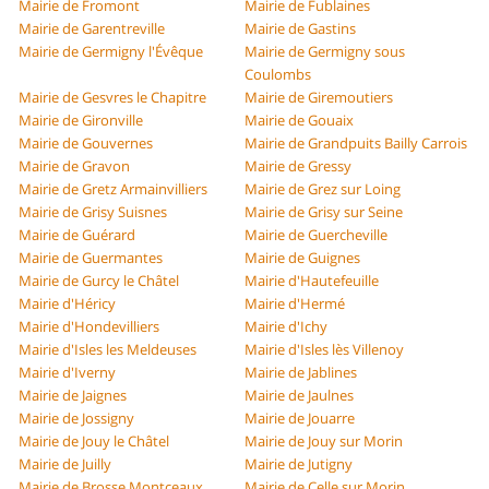
Mairie de Fromont
Mairie de Fublaines
Mairie de Garentreville
Mairie de Gastins
Mairie de Germigny l'Évêque
Mairie de Germigny sous
Coulombs
Mairie de Gesvres le Chapitre
Mairie de Giremoutiers
Mairie de Gironville
Mairie de Gouaix
Mairie de Gouvernes
Mairie de Grandpuits Bailly Carrois
Mairie de Gravon
Mairie de Gressy
Mairie de Gretz Armainvilliers
Mairie de Grez sur Loing
Mairie de Grisy Suisnes
Mairie de Grisy sur Seine
Mairie de Guérard
Mairie de Guercheville
Mairie de Guermantes
Mairie de Guignes
Mairie de Gurcy le Châtel
Mairie d'Hautefeuille
Mairie d'Héricy
Mairie d'Hermé
Mairie d'Hondevilliers
Mairie d'Ichy
Mairie d'Isles les Meldeuses
Mairie d'Isles lès Villenoy
Mairie d'Iverny
Mairie de Jablines
Mairie de Jaignes
Mairie de Jaulnes
Mairie de Jossigny
Mairie de Jouarre
Mairie de Jouy le Châtel
Mairie de Jouy sur Morin
Mairie de Juilly
Mairie de Jutigny
Mairie de Brosse Montceaux
Mairie de Celle sur Morin