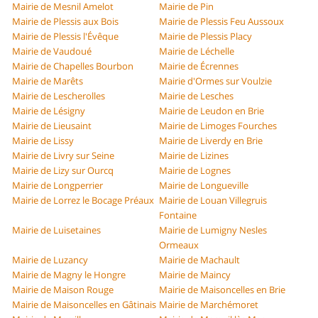
Mairie de Mesnil Amelot
Mairie de Pin
Mairie de Plessis aux Bois
Mairie de Plessis Feu Aussoux
Mairie de Plessis l'Évêque
Mairie de Plessis Placy
Mairie de Vaudoué
Mairie de Léchelle
Mairie de Chapelles Bourbon
Mairie de Écrennes
Mairie de Marêts
Mairie d'Ormes sur Voulzie
Mairie de Lescherolles
Mairie de Lesches
Mairie de Lésigny
Mairie de Leudon en Brie
Mairie de Lieusaint
Mairie de Limoges Fourches
Mairie de Lissy
Mairie de Liverdy en Brie
Mairie de Livry sur Seine
Mairie de Lizines
Mairie de Lizy sur Ourcq
Mairie de Lognes
Mairie de Longperrier
Mairie de Longueville
Mairie de Lorrez le Bocage Préaux
Mairie de Louan Villegruis
Fontaine
Mairie de Luisetaines
Mairie de Lumigny Nesles
Ormeaux
Mairie de Luzancy
Mairie de Machault
Mairie de Magny le Hongre
Mairie de Maincy
Mairie de Maison Rouge
Mairie de Maisoncelles en Brie
Mairie de Maisoncelles en Gâtinais
Mairie de Marchémoret