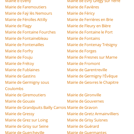
Mairie d'Everly
Mairie de Évry Grégy sur Yerre
Mairie de Faremoutiers
Mairie de Favières
Mairie de Faÿ lès Nemours
Mairie de Féricy
Mairie de Férolles Attilly
Mairie de Ferrières en Brie
Mairie de Flagy
Mairie de Fleury en Bière
Mairie de Fontaine Fourches
Mairie de Fontaine le Port
Mairie de Fontainebleau
Mairie de Fontains
Mairie de Fontenailles
Mairie de Fontenay Trésigny
Mairie de Forfry
Mairie de Forges
Mairie de Fouju
Mairie de Fresnes sur Marne
Mairie de Frétoy
Mairie de Fromont
Mairie de Fublaines
Mairie de Garentreville
Mairie de Gastins
Mairie de Germigny l'Évêque
Mairie de Germigny sous
Mairie de Gesvres le Chapitre
Coulombs
Mairie de Giremoutiers
Mairie de Gironville
Mairie de Gouaix
Mairie de Gouvernes
Mairie de Grandpuits Bailly Carrois
Mairie de Gravon
Mairie de Gressy
Mairie de Gretz Armainvilliers
Mairie de Grez sur Loing
Mairie de Grisy Suisnes
Mairie de Grisy sur Seine
Mairie de Guérard
Mairie de Guercheville
Mairie de Guermantes