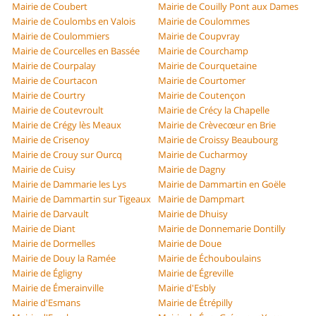
Mairie de Coubert
Mairie de Couilly Pont aux Dames
Mairie de Coulombs en Valois
Mairie de Coulommes
Mairie de Coulommiers
Mairie de Coupvray
Mairie de Courcelles en Bassée
Mairie de Courchamp
Mairie de Courpalay
Mairie de Courquetaine
Mairie de Courtacon
Mairie de Courtomer
Mairie de Courtry
Mairie de Coutençon
Mairie de Coutevroult
Mairie de Crécy la Chapelle
Mairie de Crégy lès Meaux
Mairie de Crèvecœur en Brie
Mairie de Crisenoy
Mairie de Croissy Beaubourg
Mairie de Crouy sur Ourcq
Mairie de Cucharmoy
Mairie de Cuisy
Mairie de Dagny
Mairie de Dammarie les Lys
Mairie de Dammartin en Goële
Mairie de Dammartin sur Tigeaux
Mairie de Dampmart
Mairie de Darvault
Mairie de Dhuisy
Mairie de Diant
Mairie de Donnemarie Dontilly
Mairie de Dormelles
Mairie de Doue
Mairie de Douy la Ramée
Mairie de Échouboulains
Mairie de Égligny
Mairie de Égreville
Mairie de Émerainville
Mairie d'Esbly
Mairie d'Esmans
Mairie de Étrépilly