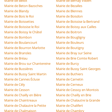
Mairie de Bellot
Mairie de Bernay Vilbert
Mairie de Beton Bazoches
Mairie de Bezalles
Mairie de Blandy
Mairie de Blennes
Mairie de Bois le Roi
Mairie de Boisdon
Mairie de Boissettes
Mairie de Boissise la Bertrand
Mairie de Boissise le Roi
Mairie de Boissy aux Cailles
Mairie de Boissy le Châtel
Mairie de Boitron
Mairie de Bombon
Mairie de Bougligny
Mairie de Boulancourt
Mairie de Bouleurs
Mairie de Bourron Marlotte
Mairie de Boutigny
Mairie de Bransles
Mairie de Bray sur Seine
Mairie de Bréau
Mairie de Brie Comte Robert
Mairie de Brou sur Chantereine
Mairie de Burcy
Mairie de Bussières
Mairie de Bussy Saint Georges
Mairie de Bussy Saint Martin
Mairie de Buthiers
Mairie de Cannes Écluse
Mairie de Carnetin
Mairie de Cély
Mairie de Cerneux
Mairie de Cesson
Mairie de Cessoy en Montois
Mairie de Chailly en Bière
Mairie de Chailly en Brie
Mairie de Chaintreaux
Mairie de Chalautre la Grande
Mairie de Chalautre la Petite
Mairie de Chalifert
Mairie de Chalmaison
Mairie de Chambry