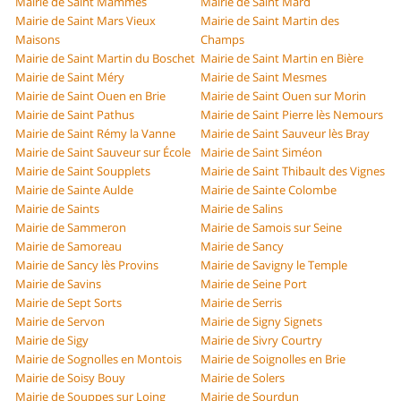
Mairie de Saint Mammès
Mairie de Saint Mard
Mairie de Saint Mars Vieux
Mairie de Saint Martin des
Maisons
Champs
Mairie de Saint Martin du Boschet
Mairie de Saint Martin en Bière
Mairie de Saint Méry
Mairie de Saint Mesmes
Mairie de Saint Ouen en Brie
Mairie de Saint Ouen sur Morin
Mairie de Saint Pathus
Mairie de Saint Pierre lès Nemours
Mairie de Saint Rémy la Vanne
Mairie de Saint Sauveur lès Bray
Mairie de Saint Sauveur sur École
Mairie de Saint Siméon
Mairie de Saint Soupplets
Mairie de Saint Thibault des Vignes
Mairie de Sainte Aulde
Mairie de Sainte Colombe
Mairie de Saints
Mairie de Salins
Mairie de Sammeron
Mairie de Samois sur Seine
Mairie de Samoreau
Mairie de Sancy
Mairie de Sancy lès Provins
Mairie de Savigny le Temple
Mairie de Savins
Mairie de Seine Port
Mairie de Sept Sorts
Mairie de Serris
Mairie de Servon
Mairie de Signy Signets
Mairie de Sigy
Mairie de Sivry Courtry
Mairie de Sognolles en Montois
Mairie de Soignolles en Brie
Mairie de Soisy Bouy
Mairie de Solers
Mairie de Souppes sur Loing
Mairie de Sourdun