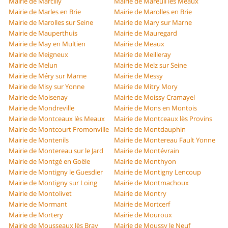
Mairie de Marcilly
Mairie de Mareuil lès Meaux
Mairie de Marles en Brie
Mairie de Marolles en Brie
Mairie de Marolles sur Seine
Mairie de Mary sur Marne
Mairie de Mauperthuis
Mairie de Mauregard
Mairie de May en Multien
Mairie de Meaux
Mairie de Meigneux
Mairie de Meilleray
Mairie de Melun
Mairie de Melz sur Seine
Mairie de Méry sur Marne
Mairie de Messy
Mairie de Misy sur Yonne
Mairie de Mitry Mory
Mairie de Moisenay
Mairie de Moissy Cramayel
Mairie de Mondreville
Mairie de Mons en Montois
Mairie de Montceaux lès Meaux
Mairie de Montceaux lès Provins
Mairie de Montcourt Fromonville
Mairie de Montdauphin
Mairie de Montenils
Mairie de Montereau Fault Yonne
Mairie de Montereau sur le Jard
Mairie de Montévrain
Mairie de Montgé en Goële
Mairie de Monthyon
Mairie de Montigny le Guesdier
Mairie de Montigny Lencoup
Mairie de Montigny sur Loing
Mairie de Montmachoux
Mairie de Montolivet
Mairie de Montry
Mairie de Mormant
Mairie de Mortcerf
Mairie de Mortery
Mairie de Mouroux
Mairie de Mousseaux lès Bray
Mairie de Moussy le Neuf