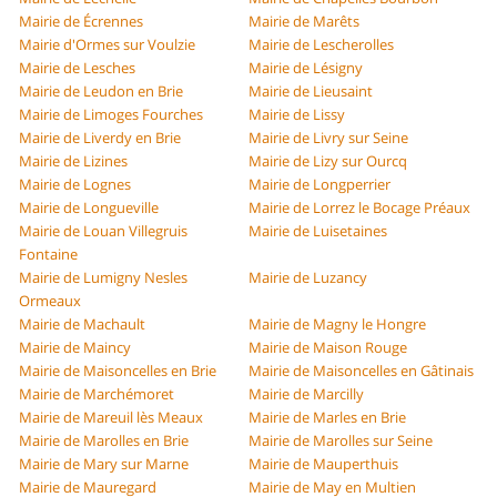
Mairie de Écrennes
Mairie de Marêts
Mairie d'Ormes sur Voulzie
Mairie de Lescherolles
Mairie de Lesches
Mairie de Lésigny
Mairie de Leudon en Brie
Mairie de Lieusaint
Mairie de Limoges Fourches
Mairie de Lissy
Mairie de Liverdy en Brie
Mairie de Livry sur Seine
Mairie de Lizines
Mairie de Lizy sur Ourcq
Mairie de Lognes
Mairie de Longperrier
Mairie de Longueville
Mairie de Lorrez le Bocage Préaux
Mairie de Louan Villegruis
Mairie de Luisetaines
Fontaine
Mairie de Lumigny Nesles
Mairie de Luzancy
Ormeaux
Mairie de Machault
Mairie de Magny le Hongre
Mairie de Maincy
Mairie de Maison Rouge
Mairie de Maisoncelles en Brie
Mairie de Maisoncelles en Gâtinais
Mairie de Marchémoret
Mairie de Marcilly
Mairie de Mareuil lès Meaux
Mairie de Marles en Brie
Mairie de Marolles en Brie
Mairie de Marolles sur Seine
Mairie de Mary sur Marne
Mairie de Mauperthuis
Mairie de Mauregard
Mairie de May en Multien