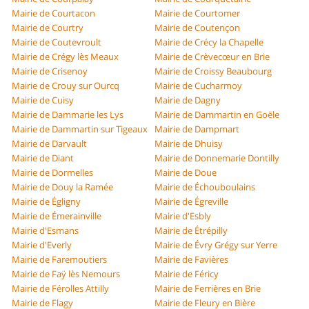
Mairie de Courtacon
Mairie de Courtomer
Mairie de Courtry
Mairie de Coutençon
Mairie de Coutevroult
Mairie de Crécy la Chapelle
Mairie de Crégy lès Meaux
Mairie de Crèvecœur en Brie
Mairie de Crisenoy
Mairie de Croissy Beaubourg
Mairie de Crouy sur Ourcq
Mairie de Cucharmoy
Mairie de Cuisy
Mairie de Dagny
Mairie de Dammarie les Lys
Mairie de Dammartin en Goële
Mairie de Dammartin sur Tigeaux
Mairie de Dampmart
Mairie de Darvault
Mairie de Dhuisy
Mairie de Diant
Mairie de Donnemarie Dontilly
Mairie de Dormelles
Mairie de Doue
Mairie de Douy la Ramée
Mairie de Échouboulains
Mairie de Égligny
Mairie de Égreville
Mairie de Émerainville
Mairie d'Esbly
Mairie d'Esmans
Mairie de Étrépilly
Mairie d'Everly
Mairie de Évry Grégy sur Yerre
Mairie de Faremoutiers
Mairie de Favières
Mairie de Faÿ lès Nemours
Mairie de Féricy
Mairie de Férolles Attilly
Mairie de Ferrières en Brie
Mairie de Flagy
Mairie de Fleury en Bière