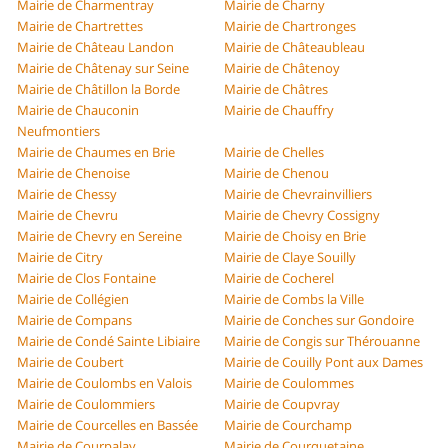
Mairie de Charmentray
Mairie de Charny
Mairie de Chartrettes
Mairie de Chartronges
Mairie de Château Landon
Mairie de Châteaubleau
Mairie de Châtenay sur Seine
Mairie de Châtenoy
Mairie de Châtillon la Borde
Mairie de Châtres
Mairie de Chauconin
Mairie de Chauffry
Neufmontiers
Mairie de Chaumes en Brie
Mairie de Chelles
Mairie de Chenoise
Mairie de Chenou
Mairie de Chessy
Mairie de Chevrainvilliers
Mairie de Chevru
Mairie de Chevry Cossigny
Mairie de Chevry en Sereine
Mairie de Choisy en Brie
Mairie de Citry
Mairie de Claye Souilly
Mairie de Clos Fontaine
Mairie de Cocherel
Mairie de Collégien
Mairie de Combs la Ville
Mairie de Compans
Mairie de Conches sur Gondoire
Mairie de Condé Sainte Libiaire
Mairie de Congis sur Thérouanne
Mairie de Coubert
Mairie de Couilly Pont aux Dames
Mairie de Coulombs en Valois
Mairie de Coulommes
Mairie de Coulommiers
Mairie de Coupvray
Mairie de Courcelles en Bassée
Mairie de Courchamp
Mairie de Courpalay
Mairie de Courquetaine