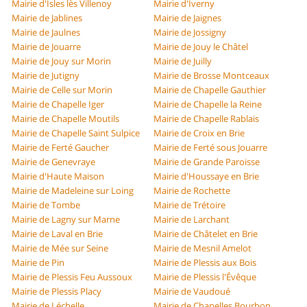
Mairie d'Isles lès Villenoy
Mairie d'Iverny
Mairie de Jablines
Mairie de Jaignes
Mairie de Jaulnes
Mairie de Jossigny
Mairie de Jouarre
Mairie de Jouy le Châtel
Mairie de Jouy sur Morin
Mairie de Juilly
Mairie de Jutigny
Mairie de Brosse Montceaux
Mairie de Celle sur Morin
Mairie de Chapelle Gauthier
Mairie de Chapelle Iger
Mairie de Chapelle la Reine
Mairie de Chapelle Moutils
Mairie de Chapelle Rablais
Mairie de Chapelle Saint Sulpice
Mairie de Croix en Brie
Mairie de Ferté Gaucher
Mairie de Ferté sous Jouarre
Mairie de Genevraye
Mairie de Grande Paroisse
Mairie d'Haute Maison
Mairie d'Houssaye en Brie
Mairie de Madeleine sur Loing
Mairie de Rochette
Mairie de Tombe
Mairie de Trétoire
Mairie de Lagny sur Marne
Mairie de Larchant
Mairie de Laval en Brie
Mairie de Châtelet en Brie
Mairie de Mée sur Seine
Mairie de Mesnil Amelot
Mairie de Pin
Mairie de Plessis aux Bois
Mairie de Plessis Feu Aussoux
Mairie de Plessis l'Évêque
Mairie de Plessis Placy
Mairie de Vaudoué
Mairie de Léchelle
Mairie de Chapelles Bourbon