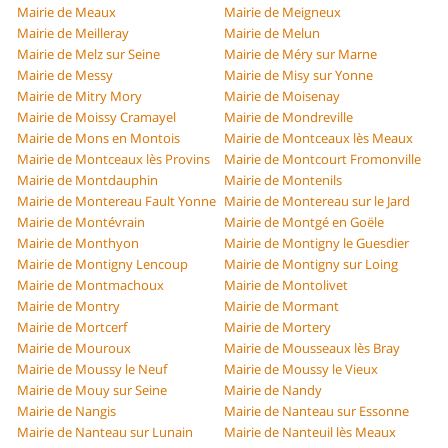
Mairie de Meaux
Mairie de Meigneux
Mairie de Meilleray
Mairie de Melun
Mairie de Melz sur Seine
Mairie de Méry sur Marne
Mairie de Messy
Mairie de Misy sur Yonne
Mairie de Mitry Mory
Mairie de Moisenay
Mairie de Moissy Cramayel
Mairie de Mondreville
Mairie de Mons en Montois
Mairie de Montceaux lès Meaux
Mairie de Montceaux lès Provins
Mairie de Montcourt Fromonville
Mairie de Montdauphin
Mairie de Montenils
Mairie de Montereau Fault Yonne
Mairie de Montereau sur le Jard
Mairie de Montévrain
Mairie de Montgé en Goële
Mairie de Monthyon
Mairie de Montigny le Guesdier
Mairie de Montigny Lencoup
Mairie de Montigny sur Loing
Mairie de Montmachoux
Mairie de Montolivet
Mairie de Montry
Mairie de Mormant
Mairie de Mortcerf
Mairie de Mortery
Mairie de Mouroux
Mairie de Mousseaux lès Bray
Mairie de Moussy le Neuf
Mairie de Moussy le Vieux
Mairie de Mouy sur Seine
Mairie de Nandy
Mairie de Nangis
Mairie de Nanteau sur Essonne
Mairie de Nanteau sur Lunain
Mairie de Nanteuil lès Meaux