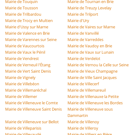
Mairie de Touquin
Mairie de Tournan en Brie
Mairie de Tousson
Mairie de Treuzy Levelay
Mairie de Trilbardou
Mairie de Trilport
Mairie de Trocy en Multien
Mairie d'Ury
Mairie d'Ussy sur Marne
Mairie de Vaires sur Marne
Mairie de Valence en Brie
Mairie de Vanvillé
Mairie de Varennes sur Seine
Mairie de Varreddes
Mairie de Vaucourtois
Mairie de Vaudoy en Brie
Mairie de Vaux le Pénil
Mairie de Vaux sur Lunain
Mairie de Vendrest
Mairie de Verdelot
Mairie de Verneuil l'Étang
Mairie de Vernou la Celle sur Seine
Mairie de Vert Saint Denis
Mairie de Vieux Champagne
Mairie de Vignely
Mairie de Ville Saint Jacques
Mairie de Villebéon
Mairie de Villecerf
Mairie de Villemaréchal
Mairie de Villemareuil
Mairie de Villemer
Mairie de Villenauxe la Petite
Mairie de Villeneuve le Comte
Mairie de Villeneuve les Bordes
Mairie de Villeneuve Saint Denis
Mairie de Villeneuve sous
Dammartin
Mairie de Villeneuve sur Bellot
Mairie de Villenoy
Mairie de Villeparisis
Mairie de Villeroy
Mairie de Villevaudé
Mairie de Villiers en Bière