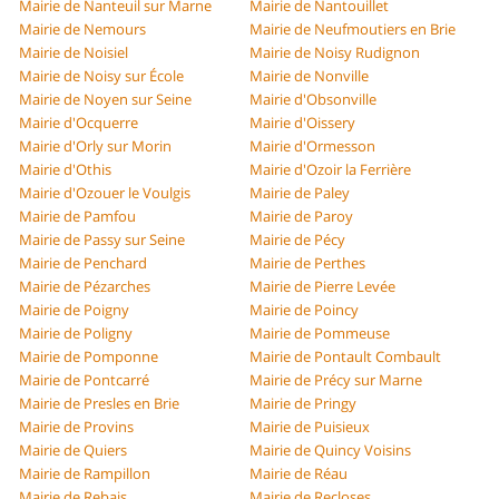
Mairie de Nanteuil sur Marne
Mairie de Nantouillet
Mairie de Nemours
Mairie de Neufmoutiers en Brie
Mairie de Noisiel
Mairie de Noisy Rudignon
Mairie de Noisy sur École
Mairie de Nonville
Mairie de Noyen sur Seine
Mairie d'Obsonville
Mairie d'Ocquerre
Mairie d'Oissery
Mairie d'Orly sur Morin
Mairie d'Ormesson
Mairie d'Othis
Mairie d'Ozoir la Ferrière
Mairie d'Ozouer le Voulgis
Mairie de Paley
Mairie de Pamfou
Mairie de Paroy
Mairie de Passy sur Seine
Mairie de Pécy
Mairie de Penchard
Mairie de Perthes
Mairie de Pézarches
Mairie de Pierre Levée
Mairie de Poigny
Mairie de Poincy
Mairie de Poligny
Mairie de Pommeuse
Mairie de Pomponne
Mairie de Pontault Combault
Mairie de Pontcarré
Mairie de Précy sur Marne
Mairie de Presles en Brie
Mairie de Pringy
Mairie de Provins
Mairie de Puisieux
Mairie de Quiers
Mairie de Quincy Voisins
Mairie de Rampillon
Mairie de Réau
Mairie de Rebais
Mairie de Recloses