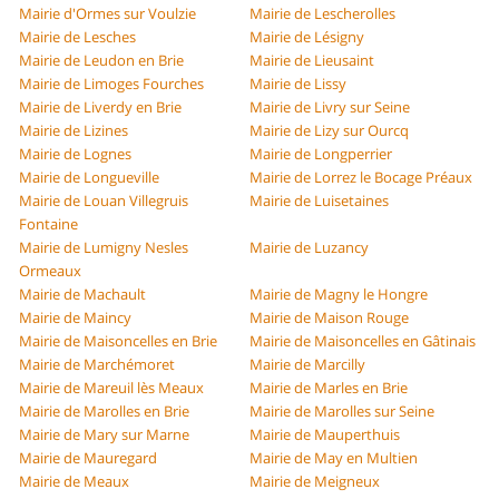
Mairie d'Ormes sur Voulzie
Mairie de Lescherolles
Mairie de Lesches
Mairie de Lésigny
Mairie de Leudon en Brie
Mairie de Lieusaint
Mairie de Limoges Fourches
Mairie de Lissy
Mairie de Liverdy en Brie
Mairie de Livry sur Seine
Mairie de Lizines
Mairie de Lizy sur Ourcq
Mairie de Lognes
Mairie de Longperrier
Mairie de Longueville
Mairie de Lorrez le Bocage Préaux
Mairie de Louan Villegruis
Mairie de Luisetaines
Fontaine
Mairie de Lumigny Nesles
Mairie de Luzancy
Ormeaux
Mairie de Machault
Mairie de Magny le Hongre
Mairie de Maincy
Mairie de Maison Rouge
Mairie de Maisoncelles en Brie
Mairie de Maisoncelles en Gâtinais
Mairie de Marchémoret
Mairie de Marcilly
Mairie de Mareuil lès Meaux
Mairie de Marles en Brie
Mairie de Marolles en Brie
Mairie de Marolles sur Seine
Mairie de Mary sur Marne
Mairie de Mauperthuis
Mairie de Mauregard
Mairie de May en Multien
Mairie de Meaux
Mairie de Meigneux