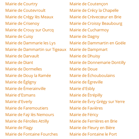
Mairie de Courtry
Mairie de Coutençon
Mairie de Coutevroult
Mairie de Crécy la Chapelle
Mairie de Crégy lès Meaux
Mairie de Crèvecœur en Brie
Mairie de Crisenoy
Mairie de Croissy Beaubourg
Mairie de Crouy sur Ourcq
Mairie de Cucharmoy
Mairie de Cuisy
Mairie de Dagny
Mairie de Dammarie les Lys
Mairie de Dammartin en Goële
Mairie de Dammartin sur Tigeaux
Mairie de Dampmart
Mairie de Darvault
Mairie de Dhuisy
Mairie de Diant
Mairie de Donnemarie Dontilly
Mairie de Dormelles
Mairie de Doue
Mairie de Douy la Ramée
Mairie de Échouboulains
Mairie de Égligny
Mairie de Égreville
Mairie de Émerainville
Mairie d'Esbly
Mairie d'Esmans
Mairie de Étrépilly
Mairie d'Everly
Mairie de Évry Grégy sur Yerre
Mairie de Faremoutiers
Mairie de Favières
Mairie de Faÿ lès Nemours
Mairie de Féricy
Mairie de Férolles Attilly
Mairie de Ferrières en Brie
Mairie de Flagy
Mairie de Fleury en Bière
Mairie de Fontaine Fourches
Mairie de Fontaine le Port