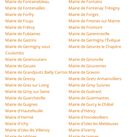
Mairie de Fontainebleau
Mairie de Fontains
Mairie de Fontenailles
Mairie de Fontenay Trésigny
Mairie de Forfry
Mairie de Forges
Mairie de Fouju
Mairie de Fresnes sur Marne
Mairie de Frétoy
Mairie de Fromont
Mairie de Fublaines
Mairie de Garentreville
Mairie de Gastins
Mairie de Germigny l'Évêque
Mairie de Germigny sous
Mairie de Gesvres le Chapitre
Coulombs
Mairie de Giremoutiers
Mairie de Gironville
Mairie de Gouaix
Mairie de Gouvernes
Mairie de Grandpuits Bailly Carrois
Mairie de Gravon
Mairie de Gressy
Mairie de Gretz Armainvilliers
Mairie de Grez sur Loing
Mairie de Grisy Suisnes
Mairie de Grisy sur Seine
Mairie de Guérard
Mairie de Guercheville
Mairie de Guermantes
Mairie de Guignes
Mairie de Gurcy le Châtel
Mairie d'Hautefeuille
Mairie d'Héricy
Mairie d'Hermé
Mairie d'Hondevilliers
Mairie d'Ichy
Mairie d'Isles les Meldeuses
Mairie d'Isles lès Villenoy
Mairie d'Iverny
Mairie de Jablines
Mairie de Jaignes