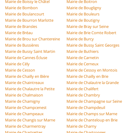
Mairie de Boissy le Châtel
Mairie de Boitron
Mairie de Bombon
Mairie de Bougligny
Mairie de Boulancourt
Mairie de Bouleurs
Mairie de Bourron Marlotte
Mairie de Boutigny
Mairie de Bransles
Mairie de Bray sur Seine
Mairie de Bréau
Mairie de Brie Comte Robert
Mairie de Brou sur Chantereine
Mairie de Burcy
Mairie de Bussières
Mairie de Bussy Saint Georges
Mairie de Bussy Saint Martin
Mairie de Buthiers
Mairie de Cannes Écluse
Mairie de Carnetin
Mairie de Cély
Mairie de Cerneux
Mairie de Cesson
Mairie de Cessoy en Montois
Mairie de Chailly en Bière
Mairie de Chailly en Brie
Mairie de Chaintreaux
Mairie de Chalautre la Grande
Mairie de Chalautre la Petite
Mairie de Chalifert
Mairie de Chalmaison
Mairie de Chambry
Mairie de Chamigny
Mairie de Champagne sur Seine
Mairie de Champcenest
Mairie de Champdeuil
Mairie de Champeaux
Mairie de Champs sur Marne
Mairie de Changis sur Marne
Mairie de Chanteloup en Brie
Mairie de Charmentray
Mairie de Charny
Mairie de Chartrettes
Mairie de Chartronges