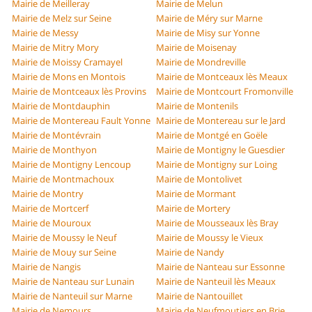
Mairie de Meilleray
Mairie de Melun
Mairie de Melz sur Seine
Mairie de Méry sur Marne
Mairie de Messy
Mairie de Misy sur Yonne
Mairie de Mitry Mory
Mairie de Moisenay
Mairie de Moissy Cramayel
Mairie de Mondreville
Mairie de Mons en Montois
Mairie de Montceaux lès Meaux
Mairie de Montceaux lès Provins
Mairie de Montcourt Fromonville
Mairie de Montdauphin
Mairie de Montenils
Mairie de Montereau Fault Yonne
Mairie de Montereau sur le Jard
Mairie de Montévrain
Mairie de Montgé en Goële
Mairie de Monthyon
Mairie de Montigny le Guesdier
Mairie de Montigny Lencoup
Mairie de Montigny sur Loing
Mairie de Montmachoux
Mairie de Montolivet
Mairie de Montry
Mairie de Mormant
Mairie de Mortcerf
Mairie de Mortery
Mairie de Mouroux
Mairie de Mousseaux lès Bray
Mairie de Moussy le Neuf
Mairie de Moussy le Vieux
Mairie de Mouy sur Seine
Mairie de Nandy
Mairie de Nangis
Mairie de Nanteau sur Essonne
Mairie de Nanteau sur Lunain
Mairie de Nanteuil lès Meaux
Mairie de Nanteuil sur Marne
Mairie de Nantouillet
Mairie de Nemours
Mairie de Neufmoutiers en Brie