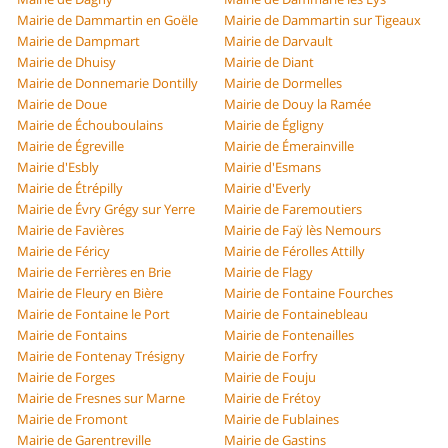
Mairie de Dammartin en Goële
Mairie de Dammartin sur Tigeaux
Mairie de Dampmart
Mairie de Darvault
Mairie de Dhuisy
Mairie de Diant
Mairie de Donnemarie Dontilly
Mairie de Dormelles
Mairie de Doue
Mairie de Douy la Ramée
Mairie de Échouboulains
Mairie de Égligny
Mairie de Égreville
Mairie de Émerainville
Mairie d'Esbly
Mairie d'Esmans
Mairie de Étrépilly
Mairie d'Everly
Mairie de Évry Grégy sur Yerre
Mairie de Faremoutiers
Mairie de Favières
Mairie de Faÿ lès Nemours
Mairie de Féricy
Mairie de Férolles Attilly
Mairie de Ferrières en Brie
Mairie de Flagy
Mairie de Fleury en Bière
Mairie de Fontaine Fourches
Mairie de Fontaine le Port
Mairie de Fontainebleau
Mairie de Fontains
Mairie de Fontenailles
Mairie de Fontenay Trésigny
Mairie de Forfry
Mairie de Forges
Mairie de Fouju
Mairie de Fresnes sur Marne
Mairie de Frétoy
Mairie de Fromont
Mairie de Fublaines
Mairie de Garentreville
Mairie de Gastins