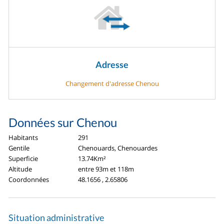
Adresse
Changement d'adresse Chenou
Données sur Chenou
Habitants
291
Gentile
Chenouards, Chenouardes
Superficie
13.74Km²
Altitude
entre 93m et 118m
Coordonnées
48.1656 , 2.65806
Situation administrative