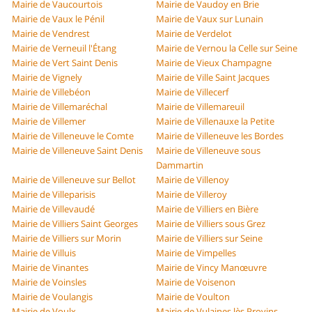
Mairie de Vaucourtois
Mairie de Vaudoy en Brie
Mairie de Vaux le Pénil
Mairie de Vaux sur Lunain
Mairie de Vendrest
Mairie de Verdelot
Mairie de Verneuil l'Étang
Mairie de Vernou la Celle sur Seine
Mairie de Vert Saint Denis
Mairie de Vieux Champagne
Mairie de Vignely
Mairie de Ville Saint Jacques
Mairie de Villebéon
Mairie de Villecerf
Mairie de Villemaréchal
Mairie de Villemareuil
Mairie de Villemer
Mairie de Villenauxe la Petite
Mairie de Villeneuve le Comte
Mairie de Villeneuve les Bordes
Mairie de Villeneuve Saint Denis
Mairie de Villeneuve sous
Dammartin
Mairie de Villeneuve sur Bellot
Mairie de Villenoy
Mairie de Villeparisis
Mairie de Villeroy
Mairie de Villevaudé
Mairie de Villiers en Bière
Mairie de Villiers Saint Georges
Mairie de Villiers sous Grez
Mairie de Villiers sur Morin
Mairie de Villiers sur Seine
Mairie de Villuis
Mairie de Vimpelles
Mairie de Vinantes
Mairie de Vincy Manœuvre
Mairie de Voinsles
Mairie de Voisenon
Mairie de Voulangis
Mairie de Voulton
Mairie de Voulx
Mairie de Vulaines lès Provins