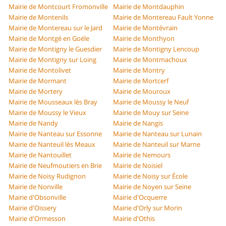
Mairie de Montcourt Fromonville
Mairie de Montdauphin
Mairie de Montenils
Mairie de Montereau Fault Yonne
Mairie de Montereau sur le Jard
Mairie de Montévrain
Mairie de Montgé en Goële
Mairie de Monthyon
Mairie de Montigny le Guesdier
Mairie de Montigny Lencoup
Mairie de Montigny sur Loing
Mairie de Montmachoux
Mairie de Montolivet
Mairie de Montry
Mairie de Mormant
Mairie de Mortcerf
Mairie de Mortery
Mairie de Mouroux
Mairie de Mousseaux lès Bray
Mairie de Moussy le Neuf
Mairie de Moussy le Vieux
Mairie de Mouy sur Seine
Mairie de Nandy
Mairie de Nangis
Mairie de Nanteau sur Essonne
Mairie de Nanteau sur Lunain
Mairie de Nanteuil lès Meaux
Mairie de Nanteuil sur Marne
Mairie de Nantouillet
Mairie de Nemours
Mairie de Neufmoutiers en Brie
Mairie de Noisiel
Mairie de Noisy Rudignon
Mairie de Noisy sur École
Mairie de Nonville
Mairie de Noyen sur Seine
Mairie d'Obsonville
Mairie d'Ocquerre
Mairie d'Oissery
Mairie d'Orly sur Morin
Mairie d'Ormesson
Mairie d'Othis