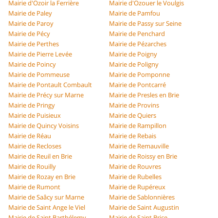
Mairie d'Ozoir la Ferrière
Mairie d'Ozouer le Voulgis
Mairie de Paley
Mairie de Pamfou
Mairie de Paroy
Mairie de Passy sur Seine
Mairie de Pécy
Mairie de Penchard
Mairie de Perthes
Mairie de Pézarches
Mairie de Pierre Levée
Mairie de Poigny
Mairie de Poincy
Mairie de Poligny
Mairie de Pommeuse
Mairie de Pomponne
Mairie de Pontault Combault
Mairie de Pontcarré
Mairie de Précy sur Marne
Mairie de Presles en Brie
Mairie de Pringy
Mairie de Provins
Mairie de Puisieux
Mairie de Quiers
Mairie de Quincy Voisins
Mairie de Rampillon
Mairie de Réau
Mairie de Rebais
Mairie de Recloses
Mairie de Remauville
Mairie de Reuil en Brie
Mairie de Roissy en Brie
Mairie de Rouilly
Mairie de Rouvres
Mairie de Rozay en Brie
Mairie de Rubelles
Mairie de Rumont
Mairie de Rupéreux
Mairie de Saâcy sur Marne
Mairie de Sablonnières
Mairie de Saint Ange le Viel
Mairie de Saint Augustin
Mairie de Saint Barthélemy
Mairie de Saint Brice