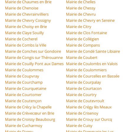
Mairie de Chaumes en Brie
Mairie de Chelles
Mairie de Chenoise
Mairie de Chessy
Mairie de Chevrainvilliers
Mairie de Chevru
Mairie de Chevry Cossigny
Mairie de Chevry en Sereine
Mairie de Choisy en Brie
Mairie de Citry
Mairie de Claye Souilly
Mairie de Clos Fontaine
Mairie de Cocherel
Mairie de Collégien
Mairie de Combs la Ville
Mairie de Compans
Mairie de Conches sur Gondoire
Mairie de Condé Sainte Libiaire
Mairie de Congis sur Thérouanne
Mairie de Coubert
Mairie de Couilly Pont aux Dames
Mairie de Coulombs en Valois
Mairie de Coulommes
Mairie de Coulommiers
Mairie de Coupvray
Mairie de Courcelles en Bassée
Mairie de Courchamp
Mairie de Courpalay
Mairie de Courquetaine
Mairie de Courtacon
Mairie de Courtomer
Mairie de Courtry
Mairie de Coutençon
Mairie de Coutevroult
Mairie de Crécy la Chapelle
Mairie de Crégy lès Meaux
Mairie de Crèvecœur en Brie
Mairie de Crisenoy
Mairie de Croissy Beaubourg
Mairie de Crouy sur Ourcq
Mairie de Cucharmoy
Mairie de Cuisy
Mairie de Dagny
Mairie de Dammarie les Lys