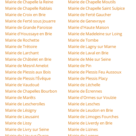
Mairie de Chapelle la Reine
Mairie de Chapelle Moutils
Mairie de Chapelle Rablais
Mairie de Chapelle Saint Sulpice
Mairie de Croix en Brie
Mairie de Ferté Gaucher
Mairie de Ferté sous Jouarre
Mairie de Genevraye
Mairie de Grande Paroisse
Mairie d'Haute Maison
Mairie d'Houssaye en Brie
Mairie de Madeleine sur Loing
Mairie de Rochette
Mairie de Tombe
Mairie de Trétoire
Mairie de Lagny sur Marne
Mairie de Larchant
Mairie de Laval en Brie
Mairie de Châtelet en Brie
Mairie de Mée sur Seine
Mairie de Mesnil Amelot
Mairie de Pin
Mairie de Plessis aux Bois
Mairie de Plessis Feu Aussoux
Mairie de Plessis l'Évêque
Mairie de Plessis Placy
Mairie de Vaudoué
Mairie de Léchelle
Mairie de Chapelles Bourbon
Mairie de Écrennes
Mairie de Marêts
Mairie d'Ormes sur Voulzie
Mairie de Lescherolles
Mairie de Lesches
Mairie de Lésigny
Mairie de Leudon en Brie
Mairie de Lieusaint
Mairie de Limoges Fourches
Mairie de Lissy
Mairie de Liverdy en Brie
Mairie de Livry sur Seine
Mairie de Lizines
Mairie de Lizy sur Ourcq
Mairie de Lognes