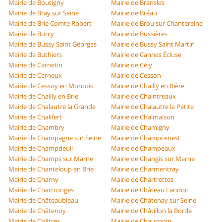
Mairie de Boutigny
Mairie de Bransles
Mairie de Bray sur Seine
Mairie de Bréau
Mairie de Brie Comte Robert
Mairie de Brou sur Chantereine
Mairie de Burcy
Mairie de Bussières
Mairie de Bussy Saint Georges
Mairie de Bussy Saint Martin
Mairie de Buthiers
Mairie de Cannes Écluse
Mairie de Carnetin
Mairie de Cély
Mairie de Cerneux
Mairie de Cesson
Mairie de Cessoy en Montois
Mairie de Chailly en Bière
Mairie de Chailly en Brie
Mairie de Chaintreaux
Mairie de Chalautre la Grande
Mairie de Chalautre la Petite
Mairie de Chalifert
Mairie de Chalmaison
Mairie de Chambry
Mairie de Chamigny
Mairie de Champagne sur Seine
Mairie de Champcenest
Mairie de Champdeuil
Mairie de Champeaux
Mairie de Champs sur Marne
Mairie de Changis sur Marne
Mairie de Chanteloup en Brie
Mairie de Charmentray
Mairie de Charny
Mairie de Chartrettes
Mairie de Chartronges
Mairie de Château Landon
Mairie de Châteaubleau
Mairie de Châtenay sur Seine
Mairie de Châtenoy
Mairie de Châtillon la Borde
Mairie de Châtres
Mairie de Chauconin