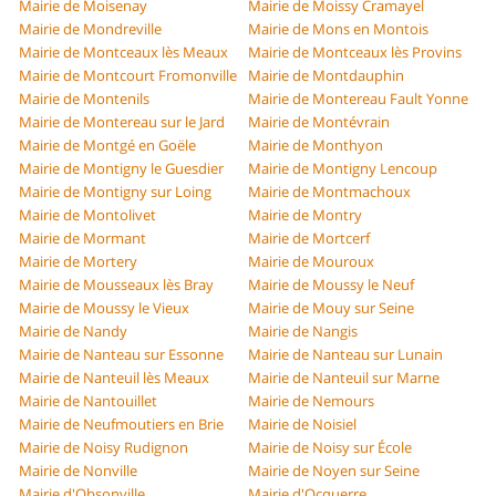
Mairie de Moisenay
Mairie de Moissy Cramayel
Mairie de Mondreville
Mairie de Mons en Montois
Mairie de Montceaux lès Meaux
Mairie de Montceaux lès Provins
Mairie de Montcourt Fromonville
Mairie de Montdauphin
Mairie de Montenils
Mairie de Montereau Fault Yonne
Mairie de Montereau sur le Jard
Mairie de Montévrain
Mairie de Montgé en Goële
Mairie de Monthyon
Mairie de Montigny le Guesdier
Mairie de Montigny Lencoup
Mairie de Montigny sur Loing
Mairie de Montmachoux
Mairie de Montolivet
Mairie de Montry
Mairie de Mormant
Mairie de Mortcerf
Mairie de Mortery
Mairie de Mouroux
Mairie de Mousseaux lès Bray
Mairie de Moussy le Neuf
Mairie de Moussy le Vieux
Mairie de Mouy sur Seine
Mairie de Nandy
Mairie de Nangis
Mairie de Nanteau sur Essonne
Mairie de Nanteau sur Lunain
Mairie de Nanteuil lès Meaux
Mairie de Nanteuil sur Marne
Mairie de Nantouillet
Mairie de Nemours
Mairie de Neufmoutiers en Brie
Mairie de Noisiel
Mairie de Noisy Rudignon
Mairie de Noisy sur École
Mairie de Nonville
Mairie de Noyen sur Seine
Mairie d'Obsonville
Mairie d'Ocquerre