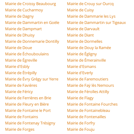
Mairie de Croissy Beaubourg
Mairie de Crouy sur Ourcq
Mairie de Cucharmoy
Mairie de Cuisy
Mairie de Dagny
Mairie de Dammarie les Lys
Mairie de Dammartin en Goële
Mairie de Dammartin sur Tigeaux
Mairie de Dampmart
Mairie de Darvault
Mairie de Dhuisy
Mairie de Diant
Mairie de Donnemarie Dontilly
Mairie de Dormelles
Mairie de Doue
Mairie de Douy la Ramée
Mairie de Échouboulains
Mairie de Égligny
Mairie de Égreville
Mairie de Émerainville
Mairie d'Esbly
Mairie d'Esmans
Mairie de Étrépilly
Mairie d'Everly
Mairie de Évry Grégy sur Yerre
Mairie de Faremoutiers
Mairie de Favières
Mairie de Faÿ lès Nemours
Mairie de Féricy
Mairie de Férolles Attilly
Mairie de Ferrières en Brie
Mairie de Flagy
Mairie de Fleury en Bière
Mairie de Fontaine Fourches
Mairie de Fontaine le Port
Mairie de Fontainebleau
Mairie de Fontains
Mairie de Fontenailles
Mairie de Fontenay Trésigny
Mairie de Forfry
Mairie de Forges
Mairie de Fouju