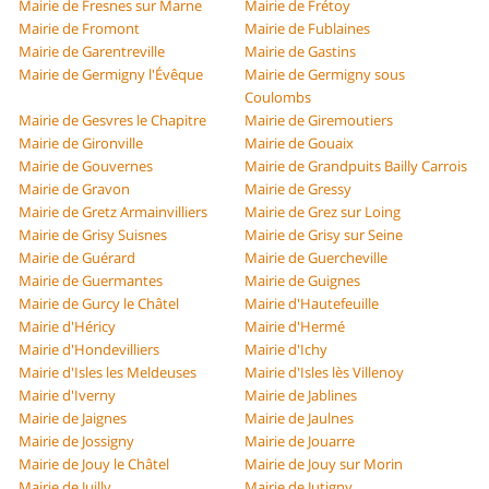
Mairie de Fresnes sur Marne
Mairie de Frétoy
Mairie de Fromont
Mairie de Fublaines
Mairie de Garentreville
Mairie de Gastins
Mairie de Germigny l'Évêque
Mairie de Germigny sous
Coulombs
Mairie de Gesvres le Chapitre
Mairie de Giremoutiers
Mairie de Gironville
Mairie de Gouaix
Mairie de Gouvernes
Mairie de Grandpuits Bailly Carrois
Mairie de Gravon
Mairie de Gressy
Mairie de Gretz Armainvilliers
Mairie de Grez sur Loing
Mairie de Grisy Suisnes
Mairie de Grisy sur Seine
Mairie de Guérard
Mairie de Guercheville
Mairie de Guermantes
Mairie de Guignes
Mairie de Gurcy le Châtel
Mairie d'Hautefeuille
Mairie d'Héricy
Mairie d'Hermé
Mairie d'Hondevilliers
Mairie d'Ichy
Mairie d'Isles les Meldeuses
Mairie d'Isles lès Villenoy
Mairie d'Iverny
Mairie de Jablines
Mairie de Jaignes
Mairie de Jaulnes
Mairie de Jossigny
Mairie de Jouarre
Mairie de Jouy le Châtel
Mairie de Jouy sur Morin
Mairie de Juilly
Mairie de Jutigny