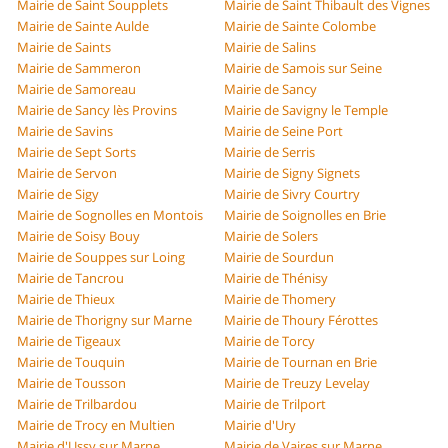
Mairie de Saint Soupplets
Mairie de Saint Thibault des Vignes
Mairie de Sainte Aulde
Mairie de Sainte Colombe
Mairie de Saints
Mairie de Salins
Mairie de Sammeron
Mairie de Samois sur Seine
Mairie de Samoreau
Mairie de Sancy
Mairie de Sancy lès Provins
Mairie de Savigny le Temple
Mairie de Savins
Mairie de Seine Port
Mairie de Sept Sorts
Mairie de Serris
Mairie de Servon
Mairie de Signy Signets
Mairie de Sigy
Mairie de Sivry Courtry
Mairie de Sognolles en Montois
Mairie de Soignolles en Brie
Mairie de Soisy Bouy
Mairie de Solers
Mairie de Souppes sur Loing
Mairie de Sourdun
Mairie de Tancrou
Mairie de Thénisy
Mairie de Thieux
Mairie de Thomery
Mairie de Thorigny sur Marne
Mairie de Thoury Férottes
Mairie de Tigeaux
Mairie de Torcy
Mairie de Touquin
Mairie de Tournan en Brie
Mairie de Tousson
Mairie de Treuzy Levelay
Mairie de Trilbardou
Mairie de Trilport
Mairie de Trocy en Multien
Mairie d'Ury
Mairie d'Ussy sur Marne
Mairie de Vaires sur Marne