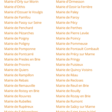
Mairie d'Orly sur Morin
Mairie d'Ormesson
Mairie d'Othis
Mairie d'Ozoir la Ferrière
Mairie d'Ozouer le Voulgis
Mairie de Paley
Mairie de Pamfou
Mairie de Paroy
Mairie de Passy sur Seine
Mairie de Pécy
Mairie de Penchard
Mairie de Perthes
Mairie de Pézarches
Mairie de Pierre Levée
Mairie de Poigny
Mairie de Poincy
Mairie de Poligny
Mairie de Pommeuse
Mairie de Pomponne
Mairie de Pontault Combault
Mairie de Pontcarré
Mairie de Précy sur Marne
Mairie de Presles en Brie
Mairie de Pringy
Mairie de Provins
Mairie de Puisieux
Mairie de Quiers
Mairie de Quincy Voisins
Mairie de Rampillon
Mairie de Réau
Mairie de Rebais
Mairie de Recloses
Mairie de Remauville
Mairie de Reuil en Brie
Mairie de Roissy en Brie
Mairie de Rouilly
Mairie de Rouvres
Mairie de Rozay en Brie
Mairie de Rubelles
Mairie de Rumont
Mairie de Rupéreux
Mairie de Saâcy sur Marne
Mairie de Sablonnières
Mairie de Saint Ange le Viel