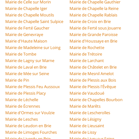
Mairie de Celle sur Morin
Mairie de Chapelle Gauthier
Mairie de Chapelle Iger
Mairie de Chapelle la Reine
Mairie de Chapelle Moutils
Mairie de Chapelle Rablais
Mairie de Chapelle Saint Sulpice
Mairie de Croix en Brie
Mairie de Ferté Gaucher
Mairie de Ferté sous Jouarre
Mairie de Genevraye
Mairie de Grande Paroisse
Mairie d'Haute Maison
Mairie d'Houssaye en Brie
Mairie de Madeleine sur Loing
Mairie de Rochette
Mairie de Tombe
Mairie de Trétoire
Mairie de Lagny sur Marne
Mairie de Larchant
Mairie de Laval en Brie
Mairie de Châtelet en Brie
Mairie de Mée sur Seine
Mairie de Mesnil Amelot
Mairie de Pin
Mairie de Plessis aux Bois
Mairie de Plessis Feu Aussoux
Mairie de Plessis l'Évêque
Mairie de Plessis Placy
Mairie de Vaudoué
Mairie de Léchelle
Mairie de Chapelles Bourbon
Mairie de Écrennes
Mairie de Marêts
Mairie d'Ormes sur Voulzie
Mairie de Lescherolles
Mairie de Lesches
Mairie de Lésigny
Mairie de Leudon en Brie
Mairie de Lieusaint
Mairie de Limoges Fourches
Mairie de Lissy
Mairie de Liverdy en Brie
Mairie de Livry sur Seine