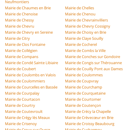
Neufmontiers
Mairie de Chaumes en Brie
Mairie de Chelles
Mairie de Chenoise
Mairie de Chenou
Mairie de Chessy
Mairie de Chevrainvilliers
Mairie de Chevru
Mairie de Chevry Cossigny
Mairie de Chevry en Sereine
Mairie de Choisy en Brie
Mairie de Citry
Mairie de Claye Souilly
Mairie de Clos Fontaine
Mairie de Cocherel
Mairie de Collégien
Mairie de Combs la Ville
Mairie de Compans
Mairie de Conches sur Gondoire
Mairie de Condé Sainte Libiaire
Mairie de Congis sur Thérouanne
Mairie de Coubert
Mairie de Couilly Pont aux Dames
Mairie de Coulombs en Valois
Mairie de Coulommes
Mairie de Coulommiers
Mairie de Coupvray
Mairie de Courcelles en Bassée
Mairie de Courchamp
Mairie de Courpalay
Mairie de Courquetaine
Mairie de Courtacon
Mairie de Courtomer
Mairie de Courtry
Mairie de Coutençon
Mairie de Coutevroult
Mairie de Crécy la Chapelle
Mairie de Crégy lès Meaux
Mairie de Crèvecœur en Brie
Mairie de Crisenoy
Mairie de Croissy Beaubourg
Mairie de Crouy sur Ourcq
Mairie de Cucharmoy