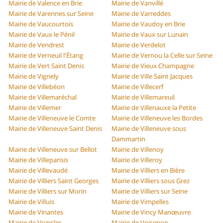
Mairie de Valence en Brie
Mairie de Vanvillé
Mairie de Varennes sur Seine
Mairie de Varreddes
Mairie de Vaucourtois
Mairie de Vaudoy en Brie
Mairie de Vaux le Pénil
Mairie de Vaux sur Lunain
Mairie de Vendrest
Mairie de Verdelot
Mairie de Verneuil l'Étang
Mairie de Vernou la Celle sur Seine
Mairie de Vert Saint Denis
Mairie de Vieux Champagne
Mairie de Vignely
Mairie de Ville Saint Jacques
Mairie de Villebéon
Mairie de Villecerf
Mairie de Villemaréchal
Mairie de Villemareuil
Mairie de Villemer
Mairie de Villenauxe la Petite
Mairie de Villeneuve le Comte
Mairie de Villeneuve les Bordes
Mairie de Villeneuve Saint Denis
Mairie de Villeneuve sous
Dammartin
Mairie de Villeneuve sur Bellot
Mairie de Villenoy
Mairie de Villeparisis
Mairie de Villeroy
Mairie de Villevaudé
Mairie de Villiers en Bière
Mairie de Villiers Saint Georges
Mairie de Villiers sous Grez
Mairie de Villiers sur Morin
Mairie de Villiers sur Seine
Mairie de Villuis
Mairie de Vimpelles
Mairie de Vinantes
Mairie de Vincy Manœuvre
Mairie de Voinsles
Mairie de Voisenon