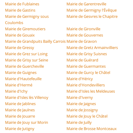
Mairie de Fublaines
Mairie de Garentreville
Mairie de Gastins
Mairie de Germigny l'Évêque
Mairie de Germigny sous
Mairie de Gesvres le Chapitre
Coulombs
Mairie de Giremoutiers
Mairie de Gironville
Mairie de Gouaix
Mairie de Gouvernes
Mairie de Grandpuits Bailly Carrois
Mairie de Gravon
Mairie de Gressy
Mairie de Gretz Armainvilliers
Mairie de Grez sur Loing
Mairie de Grisy Suisnes
Mairie de Grisy sur Seine
Mairie de Guérard
Mairie de Guercheville
Mairie de Guermantes
Mairie de Guignes
Mairie de Gurcy le Châtel
Mairie d'Hautefeuille
Mairie d'Héricy
Mairie d'Hermé
Mairie d'Hondevilliers
Mairie d'Ichy
Mairie d'Isles les Meldeuses
Mairie d'Isles lès Villenoy
Mairie d'Iverny
Mairie de Jablines
Mairie de Jaignes
Mairie de Jaulnes
Mairie de Jossigny
Mairie de Jouarre
Mairie de Jouy le Châtel
Mairie de Jouy sur Morin
Mairie de Juilly
Mairie de Jutigny
Mairie de Brosse Montceaux