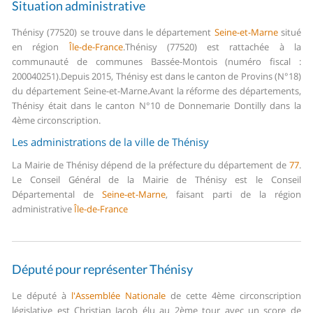
Situation administrative
Thénisy (77520) se trouve dans le département
Seine-et-Marne
situé
en région
Île-de-France
.
Thénisy (77520) est rattachée à la
communauté de communes Bassée-Montois (numéro fiscal :
200040251).
Depuis 2015, Thénisy est dans le canton de Provins (N°18)
du département Seine-et-Marne.
Avant la réforme des départements,
Thénisy était dans le canton N°10 de Donnemarie Dontilly dans la
4ème circonscription.
Les administrations de la ville de Thénisy
La Mairie de Thénisy dépend de la préfecture du département de
77
.
Le Conseil Général de la Mairie de Thénisy est le Conseil
Départemental de
Seine-et-Marne
, faisant parti de la région
administrative
Île-de-France
Député pour représenter Thénisy
Le député à
l'Assemblée Nationale
de cette 4ème circonscription
législative est Christian Jacob élu au 2ème tour avec un score de