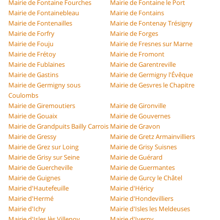
Mairie de Fontaine Fourches
Mairie de Fontaine le Port
Mairie de Fontainebleau
Mairie de Fontains
Mairie de Fontenailles
Mairie de Fontenay Trésigny
Mairie de Forfry
Mairie de Forges
Mairie de Fouju
Mairie de Fresnes sur Marne
Mairie de Frétoy
Mairie de Fromont
Mairie de Fublaines
Mairie de Garentreville
Mairie de Gastins
Mairie de Germigny l'Évêque
Mairie de Germigny sous
Mairie de Gesvres le Chapitre
Coulombs
Mairie de Giremoutiers
Mairie de Gironville
Mairie de Gouaix
Mairie de Gouvernes
Mairie de Grandpuits Bailly Carrois
Mairie de Gravon
Mairie de Gressy
Mairie de Gretz Armainvilliers
Mairie de Grez sur Loing
Mairie de Grisy Suisnes
Mairie de Grisy sur Seine
Mairie de Guérard
Mairie de Guercheville
Mairie de Guermantes
Mairie de Guignes
Mairie de Gurcy le Châtel
Mairie d'Hautefeuille
Mairie d'Héricy
Mairie d'Hermé
Mairie d'Hondevilliers
Mairie d'Ichy
Mairie d'Isles les Meldeuses
Mairie d'Isles lès Villenoy
Mairie d'Iverny