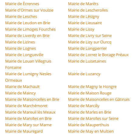
Mairie de Écrennes
Mairie de Marêts
Mairie d'Ormes sur Voulzie
Mairie de Lescherolles
Mairie de Lesches
Mairie de Lésigny
Mairie de Leudon en Brie
Mairie de Lieusaint
Mairie de Limoges Fourches
Mairie de Lissy
Mairie de Liverdy en Brie
Mairie de Livry sur Seine
Mairie de Lizines
Mairie de Lizy sur Ourcq
Mairie de Lognes
Mairie de Longperrier
Mairie de Longueville
Mairie de Lorrez le Bocage Préaux
Mairie de Louan Villegruis
Mairie de Luisetaines
Fontaine
Mairie de Lumigny Nesles
Mairie de Luzancy
Ormeaux
Mairie de Machault
Mairie de Magny le Hongre
Mairie de Maincy
Mairie de Maison Rouge
Mairie de Maisoncelles en Brie
Mairie de Maisoncelles en Gâtinais
Mairie de Marchémoret
Mairie de Marcilly
Mairie de Mareuil lès Meaux
Mairie de Marles en Brie
Mairie de Marolles en Brie
Mairie de Marolles sur Seine
Mairie de Mary sur Marne
Mairie de Mauperthuis
Mairie de Mauregard
Mairie de May en Multien