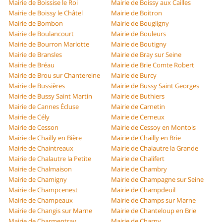
Mairie de Boissise le Roi
Mairie de Boissy aux Cailles
Mairie de Boissy le Châtel
Mairie de Boitron
Mairie de Bombon
Mairie de Bougligny
Mairie de Boulancourt
Mairie de Bouleurs
Mairie de Bourron Marlotte
Mairie de Boutigny
Mairie de Bransles
Mairie de Bray sur Seine
Mairie de Bréau
Mairie de Brie Comte Robert
Mairie de Brou sur Chantereine
Mairie de Burcy
Mairie de Bussières
Mairie de Bussy Saint Georges
Mairie de Bussy Saint Martin
Mairie de Buthiers
Mairie de Cannes Écluse
Mairie de Carnetin
Mairie de Cély
Mairie de Cerneux
Mairie de Cesson
Mairie de Cessoy en Montois
Mairie de Chailly en Bière
Mairie de Chailly en Brie
Mairie de Chaintreaux
Mairie de Chalautre la Grande
Mairie de Chalautre la Petite
Mairie de Chalifert
Mairie de Chalmaison
Mairie de Chambry
Mairie de Chamigny
Mairie de Champagne sur Seine
Mairie de Champcenest
Mairie de Champdeuil
Mairie de Champeaux
Mairie de Champs sur Marne
Mairie de Changis sur Marne
Mairie de Chanteloup en Brie
Mairie de Charmentray
Mairie de Charny