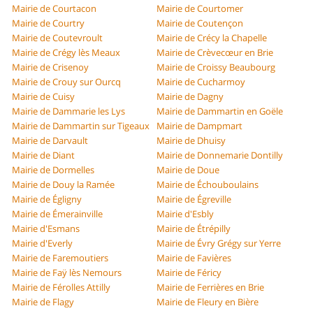
Mairie de Courtacon
Mairie de Courtomer
Mairie de Courtry
Mairie de Coutençon
Mairie de Coutevroult
Mairie de Crécy la Chapelle
Mairie de Crégy lès Meaux
Mairie de Crèvecœur en Brie
Mairie de Crisenoy
Mairie de Croissy Beaubourg
Mairie de Crouy sur Ourcq
Mairie de Cucharmoy
Mairie de Cuisy
Mairie de Dagny
Mairie de Dammarie les Lys
Mairie de Dammartin en Goële
Mairie de Dammartin sur Tigeaux
Mairie de Dampmart
Mairie de Darvault
Mairie de Dhuisy
Mairie de Diant
Mairie de Donnemarie Dontilly
Mairie de Dormelles
Mairie de Doue
Mairie de Douy la Ramée
Mairie de Échouboulains
Mairie de Égligny
Mairie de Égreville
Mairie de Émerainville
Mairie d'Esbly
Mairie d'Esmans
Mairie de Étrépilly
Mairie d'Everly
Mairie de Évry Grégy sur Yerre
Mairie de Faremoutiers
Mairie de Favières
Mairie de Faÿ lès Nemours
Mairie de Féricy
Mairie de Férolles Attilly
Mairie de Ferrières en Brie
Mairie de Flagy
Mairie de Fleury en Bière