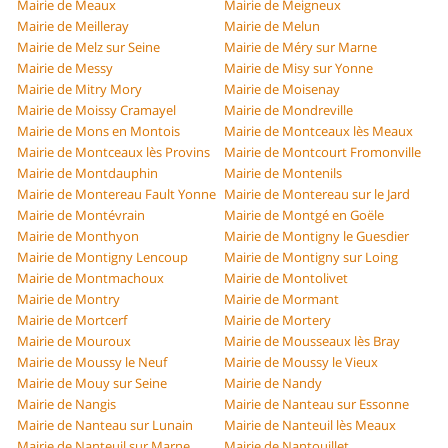
Mairie de Meaux
Mairie de Meigneux
Mairie de Meilleray
Mairie de Melun
Mairie de Melz sur Seine
Mairie de Méry sur Marne
Mairie de Messy
Mairie de Misy sur Yonne
Mairie de Mitry Mory
Mairie de Moisenay
Mairie de Moissy Cramayel
Mairie de Mondreville
Mairie de Mons en Montois
Mairie de Montceaux lès Meaux
Mairie de Montceaux lès Provins
Mairie de Montcourt Fromonville
Mairie de Montdauphin
Mairie de Montenils
Mairie de Montereau Fault Yonne
Mairie de Montereau sur le Jard
Mairie de Montévrain
Mairie de Montgé en Goële
Mairie de Monthyon
Mairie de Montigny le Guesdier
Mairie de Montigny Lencoup
Mairie de Montigny sur Loing
Mairie de Montmachoux
Mairie de Montolivet
Mairie de Montry
Mairie de Mormant
Mairie de Mortcerf
Mairie de Mortery
Mairie de Mouroux
Mairie de Mousseaux lès Bray
Mairie de Moussy le Neuf
Mairie de Moussy le Vieux
Mairie de Mouy sur Seine
Mairie de Nandy
Mairie de Nangis
Mairie de Nanteau sur Essonne
Mairie de Nanteau sur Lunain
Mairie de Nanteuil lès Meaux
Mairie de Nanteuil sur Marne
Mairie de Nantouillet