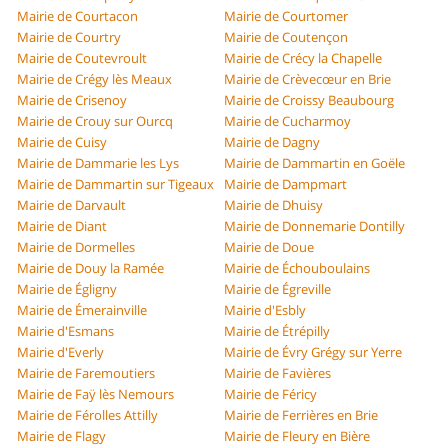
Mairie de Courtacon
Mairie de Courtomer
Mairie de Courtry
Mairie de Coutençon
Mairie de Coutevroult
Mairie de Crécy la Chapelle
Mairie de Crégy lès Meaux
Mairie de Crèvecœur en Brie
Mairie de Crisenoy
Mairie de Croissy Beaubourg
Mairie de Crouy sur Ourcq
Mairie de Cucharmoy
Mairie de Cuisy
Mairie de Dagny
Mairie de Dammarie les Lys
Mairie de Dammartin en Goële
Mairie de Dammartin sur Tigeaux
Mairie de Dampmart
Mairie de Darvault
Mairie de Dhuisy
Mairie de Diant
Mairie de Donnemarie Dontilly
Mairie de Dormelles
Mairie de Doue
Mairie de Douy la Ramée
Mairie de Échouboulains
Mairie de Égligny
Mairie de Égreville
Mairie de Émerainville
Mairie d'Esbly
Mairie d'Esmans
Mairie de Étrépilly
Mairie d'Everly
Mairie de Évry Grégy sur Yerre
Mairie de Faremoutiers
Mairie de Favières
Mairie de Faÿ lès Nemours
Mairie de Féricy
Mairie de Férolles Attilly
Mairie de Ferrières en Brie
Mairie de Flagy
Mairie de Fleury en Bière