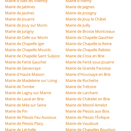
Mairie d'Isles lès Villenoy
Mairie d'Iverny
Mairie de Jablines
Mairie de Jaignes
Mairie de Jaulnes
Mairie de Jossigny
Mairie de Jouarre
Mairie de Jouy le Châtel
Mairie de Jouy sur Morin
Mairie de Juilly
Mairie de Jutigny
Mairie de Brosse Montceaux
Mairie de Celle sur Morin
Mairie de Chapelle Gauthier
Mairie de Chapelle Iger
Mairie de Chapelle la Reine
Mairie de Chapelle Moutils
Mairie de Chapelle Rablais
Mairie de Chapelle Saint Sulpice
Mairie de Croix en Brie
Mairie de Ferté Gaucher
Mairie de Ferté sous Jouarre
Mairie de Genevraye
Mairie de Grande Paroisse
Mairie d'Haute Maison
Mairie d'Houssaye en Brie
Mairie de Madeleine sur Loing
Mairie de Rochette
Mairie de Tombe
Mairie de Trétoire
Mairie de Lagny sur Marne
Mairie de Larchant
Mairie de Laval en Brie
Mairie de Châtelet en Brie
Mairie de Mée sur Seine
Mairie de Mesnil Amelot
Mairie de Pin
Mairie de Plessis aux Bois
Mairie de Plessis Feu Aussoux
Mairie de Plessis l'Évêque
Mairie de Plessis Placy
Mairie de Vaudoué
Mairie de Léchelle
Mairie de Chapelles Bourbon