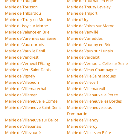
Mairie de Touquin
Mairie de Tournan en Brie
Mairie de Tousson
Mairie de Treuzy Levelay
Mairie de Trilbardou
Mairie de Trilport
Mairie de Trocy en Multien
Mairie d'Ury
Mairie d'Ussy sur Marne
Mairie de Vaires sur Marne
Mairie de Valence en Brie
Mairie de Vanvillé
Mairie de Varennes sur Seine
Mairie de Varreddes
Mairie de Vaucourtois
Mairie de Vaudoy en Brie
Mairie de Vaux le Pénil
Mairie de Vaux sur Lunain
Mairie de Vendrest
Mairie de Verdelot
Mairie de Verneuil l'Étang
Mairie de Vernou la Celle sur Seine
Mairie de Vert Saint Denis
Mairie de Vieux Champagne
Mairie de Vignely
Mairie de Ville Saint Jacques
Mairie de Villebéon
Mairie de Villecerf
Mairie de Villemaréchal
Mairie de Villemareuil
Mairie de Villemer
Mairie de Villenauxe la Petite
Mairie de Villeneuve le Comte
Mairie de Villeneuve les Bordes
Mairie de Villeneuve Saint Denis
Mairie de Villeneuve sous
Dammartin
Mairie de Villeneuve sur Bellot
Mairie de Villenoy
Mairie de Villeparisis
Mairie de Villeroy
Mairie de Villevaudé
Mairie de Villiers en Bière