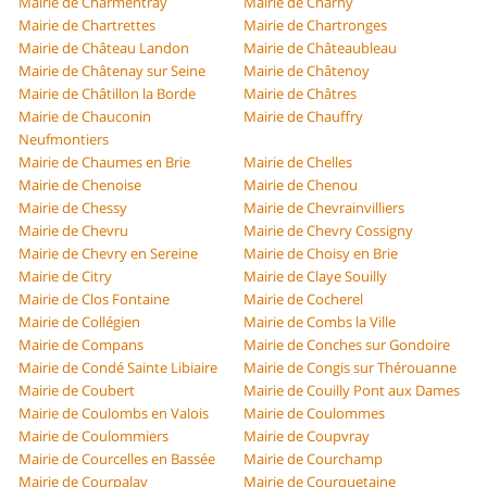
Mairie de Charmentray
Mairie de Charny
Mairie de Chartrettes
Mairie de Chartronges
Mairie de Château Landon
Mairie de Châteaubleau
Mairie de Châtenay sur Seine
Mairie de Châtenoy
Mairie de Châtillon la Borde
Mairie de Châtres
Mairie de Chauconin
Mairie de Chauffry
Neufmontiers
Mairie de Chaumes en Brie
Mairie de Chelles
Mairie de Chenoise
Mairie de Chenou
Mairie de Chessy
Mairie de Chevrainvilliers
Mairie de Chevru
Mairie de Chevry Cossigny
Mairie de Chevry en Sereine
Mairie de Choisy en Brie
Mairie de Citry
Mairie de Claye Souilly
Mairie de Clos Fontaine
Mairie de Cocherel
Mairie de Collégien
Mairie de Combs la Ville
Mairie de Compans
Mairie de Conches sur Gondoire
Mairie de Condé Sainte Libiaire
Mairie de Congis sur Thérouanne
Mairie de Coubert
Mairie de Couilly Pont aux Dames
Mairie de Coulombs en Valois
Mairie de Coulommes
Mairie de Coulommiers
Mairie de Coupvray
Mairie de Courcelles en Bassée
Mairie de Courchamp
Mairie de Courpalay
Mairie de Courquetaine