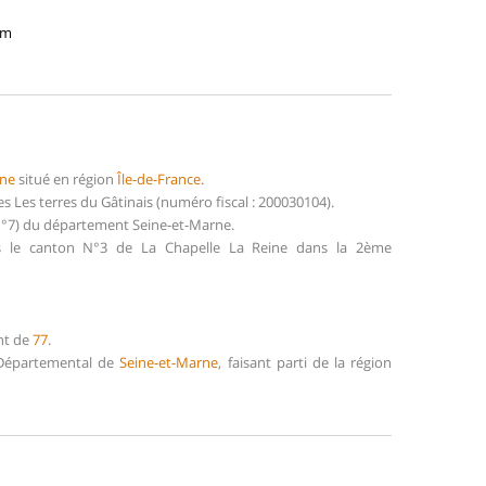
6m
rne
situé en région
Île-de-France
.
Les terres du Gâtinais (numéro fiscal : 200030104).
(N°7) du département Seine-et-Marne.
ns le canton N°3 de La Chapelle La Reine dans la 2ème
nt de
77
.
l Départemental de
Seine-et-Marne
, faisant parti de la région