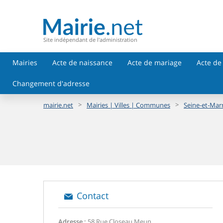
Site indépendant de l'administration
Mairies
Acte de naissance
Acte de mariage
Acte de
Changement d'adresse
>
>
mairie.net
Mairies | Villes | Communes
Seine-et-Mar
Contact
Adresse :
58 Rue Closeau Meun