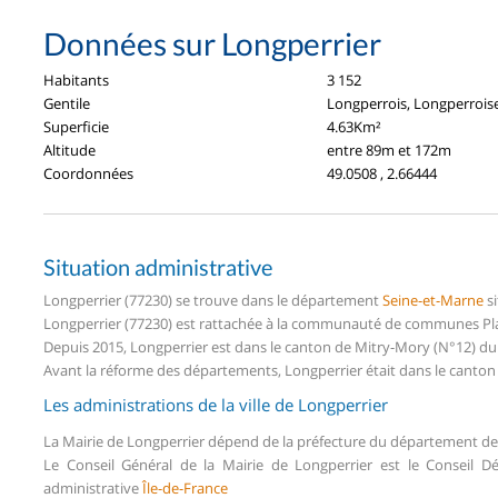
Données sur Longperrier
Habitants
3 152
Gentile
Longperrois, Longperrois
Superficie
4.63Km²
Altitude
entre 89m et 172m
Coordonnées
49.0508 , 2.66444
Situation administrative
Longperrier (77230) se trouve dans le département
Seine-et-Marne
si
Longperrier (77230) est rattachée à la communauté de communes Plai
Depuis 2015, Longperrier est dans le canton de Mitry-Mory (N°12) d
Avant la réforme des départements, Longperrier était dans le canto
Les administrations de la ville de Longperrier
La Mairie de Longperrier dépend de la préfecture du département d
Le Conseil Général de la Mairie de Longperrier est le Conseil 
administrative
Île-de-France