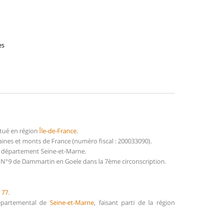
es
tué en région
Île-de-France
.
nes et monts de France (numéro fiscal : 200033090).
u département Seine-et-Marne.
n N°9 de Dammartin en Goele dans la 7ème circonscription.
e
77
.
Départemental de
Seine-et-Marne
, faisant parti de la région