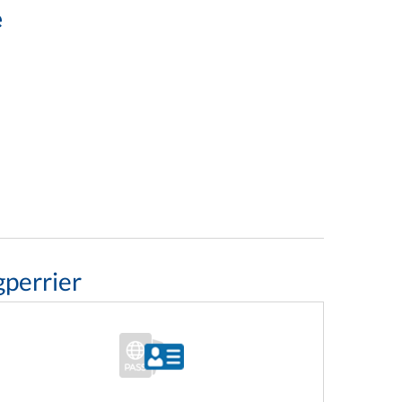
e
gperrier