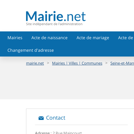
Site indépendant de l'administration
Mairies
Acte de naissance
Acte de mariage
Acte de
Changement d'adresse
>
>
mairie.net
Mairies | Villes | Communes
Seine-et-Mar
Contact
Adresse :
2 Rue Maincourt