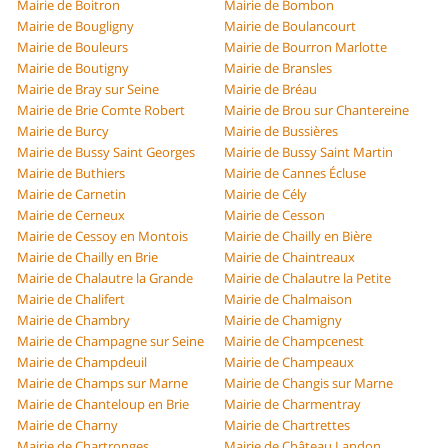
Mairie de Boitron
Mairie de Bombon
Mairie de Bougligny
Mairie de Boulancourt
Mairie de Bouleurs
Mairie de Bourron Marlotte
Mairie de Boutigny
Mairie de Bransles
Mairie de Bray sur Seine
Mairie de Bréau
Mairie de Brie Comte Robert
Mairie de Brou sur Chantereine
Mairie de Burcy
Mairie de Bussières
Mairie de Bussy Saint Georges
Mairie de Bussy Saint Martin
Mairie de Buthiers
Mairie de Cannes Écluse
Mairie de Carnetin
Mairie de Cély
Mairie de Cerneux
Mairie de Cesson
Mairie de Cessoy en Montois
Mairie de Chailly en Bière
Mairie de Chailly en Brie
Mairie de Chaintreaux
Mairie de Chalautre la Grande
Mairie de Chalautre la Petite
Mairie de Chalifert
Mairie de Chalmaison
Mairie de Chambry
Mairie de Chamigny
Mairie de Champagne sur Seine
Mairie de Champcenest
Mairie de Champdeuil
Mairie de Champeaux
Mairie de Champs sur Marne
Mairie de Changis sur Marne
Mairie de Chanteloup en Brie
Mairie de Charmentray
Mairie de Charny
Mairie de Chartrettes
Mairie de Chartronges
Mairie de Château Landon