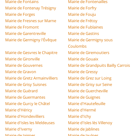
Mairie de Fontains
Mairie de Fontenailles
Mairie de Fontenay Trésigny
Mairie de Forfry
Mairie de Forges
Mairie de Fouju
Mairie de Fresnes sur Marne
Mairie de Frétoy
Mairie de Fromont
Mairie de Fublaines
Mairie de Garentreville
Mairie de Gastins
Mairie de Germigny l'Évêque
Mairie de Germigny sous
Coulombs
Mairie de Gesvres le Chapitre
Mairie de Giremoutiers
Mairie de Gironville
Mairie de Gouaix
Mairie de Gouvernes
Mairie de Grandpuits Bailly Carrois
Mairie de Gravon
Mairie de Gressy
Mairie de Gretz Armainvilliers
Mairie de Grez sur Loing
Mairie de Grisy Suisnes
Mairie de Grisy sur Seine
Mairie de Guérard
Mairie de Guercheville
Mairie de Guermantes
Mairie de Guignes
Mairie de Gurcy le Châtel
Mairie d'Hautefeuille
Mairie d'Héricy
Mairie d'Hermé
Mairie d'Hondevilliers
Mairie d'Ichy
Mairie d'Isles les Meldeuses
Mairie d'Isles lès Villenoy
Mairie d'Iverny
Mairie de Jablines
Mairie de Jaignes
Mairie de Jaulnes