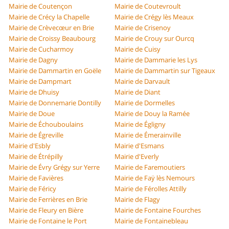
Mairie de Coutençon
Mairie de Coutevroult
Mairie de Crécy la Chapelle
Mairie de Crégy lès Meaux
Mairie de Crèvecœur en Brie
Mairie de Crisenoy
Mairie de Croissy Beaubourg
Mairie de Crouy sur Ourcq
Mairie de Cucharmoy
Mairie de Cuisy
Mairie de Dagny
Mairie de Dammarie les Lys
Mairie de Dammartin en Goële
Mairie de Dammartin sur Tigeaux
Mairie de Dampmart
Mairie de Darvault
Mairie de Dhuisy
Mairie de Diant
Mairie de Donnemarie Dontilly
Mairie de Dormelles
Mairie de Doue
Mairie de Douy la Ramée
Mairie de Échouboulains
Mairie de Égligny
Mairie de Égreville
Mairie de Émerainville
Mairie d'Esbly
Mairie d'Esmans
Mairie de Étrépilly
Mairie d'Everly
Mairie de Évry Grégy sur Yerre
Mairie de Faremoutiers
Mairie de Favières
Mairie de Faÿ lès Nemours
Mairie de Féricy
Mairie de Férolles Attilly
Mairie de Ferrières en Brie
Mairie de Flagy
Mairie de Fleury en Bière
Mairie de Fontaine Fourches
Mairie de Fontaine le Port
Mairie de Fontainebleau