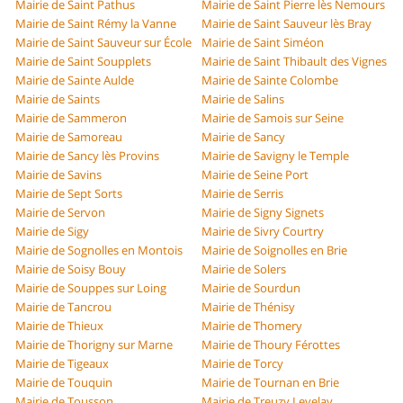
Mairie de Saint Pathus
Mairie de Saint Pierre lès Nemours
Mairie de Saint Rémy la Vanne
Mairie de Saint Sauveur lès Bray
Mairie de Saint Sauveur sur École
Mairie de Saint Siméon
Mairie de Saint Soupplets
Mairie de Saint Thibault des Vignes
Mairie de Sainte Aulde
Mairie de Sainte Colombe
Mairie de Saints
Mairie de Salins
Mairie de Sammeron
Mairie de Samois sur Seine
Mairie de Samoreau
Mairie de Sancy
Mairie de Sancy lès Provins
Mairie de Savigny le Temple
Mairie de Savins
Mairie de Seine Port
Mairie de Sept Sorts
Mairie de Serris
Mairie de Servon
Mairie de Signy Signets
Mairie de Sigy
Mairie de Sivry Courtry
Mairie de Sognolles en Montois
Mairie de Soignolles en Brie
Mairie de Soisy Bouy
Mairie de Solers
Mairie de Souppes sur Loing
Mairie de Sourdun
Mairie de Tancrou
Mairie de Thénisy
Mairie de Thieux
Mairie de Thomery
Mairie de Thorigny sur Marne
Mairie de Thoury Férottes
Mairie de Tigeaux
Mairie de Torcy
Mairie de Touquin
Mairie de Tournan en Brie
Mairie de Tousson
Mairie de Treuzy Levelay