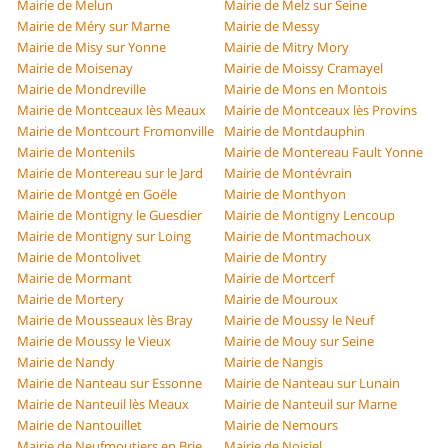
Mairie de Melun
Mairie de Melz sur Seine
Mairie de Méry sur Marne
Mairie de Messy
Mairie de Misy sur Yonne
Mairie de Mitry Mory
Mairie de Moisenay
Mairie de Moissy Cramayel
Mairie de Mondreville
Mairie de Mons en Montois
Mairie de Montceaux lès Meaux
Mairie de Montceaux lès Provins
Mairie de Montcourt Fromonville
Mairie de Montdauphin
Mairie de Montenils
Mairie de Montereau Fault Yonne
Mairie de Montereau sur le Jard
Mairie de Montévrain
Mairie de Montgé en Goële
Mairie de Monthyon
Mairie de Montigny le Guesdier
Mairie de Montigny Lencoup
Mairie de Montigny sur Loing
Mairie de Montmachoux
Mairie de Montolivet
Mairie de Montry
Mairie de Mormant
Mairie de Mortcerf
Mairie de Mortery
Mairie de Mouroux
Mairie de Mousseaux lès Bray
Mairie de Moussy le Neuf
Mairie de Moussy le Vieux
Mairie de Mouy sur Seine
Mairie de Nandy
Mairie de Nangis
Mairie de Nanteau sur Essonne
Mairie de Nanteau sur Lunain
Mairie de Nanteuil lès Meaux
Mairie de Nanteuil sur Marne
Mairie de Nantouillet
Mairie de Nemours
Mairie de Neufmoutiers en Brie
Mairie de Noisiel