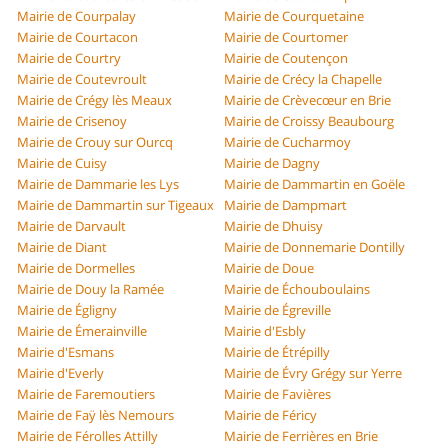
Mairie de Courpalay
Mairie de Courquetaine
Mairie de Courtacon
Mairie de Courtomer
Mairie de Courtry
Mairie de Coutençon
Mairie de Coutevroult
Mairie de Crécy la Chapelle
Mairie de Crégy lès Meaux
Mairie de Crèvecœur en Brie
Mairie de Crisenoy
Mairie de Croissy Beaubourg
Mairie de Crouy sur Ourcq
Mairie de Cucharmoy
Mairie de Cuisy
Mairie de Dagny
Mairie de Dammarie les Lys
Mairie de Dammartin en Goële
Mairie de Dammartin sur Tigeaux
Mairie de Dampmart
Mairie de Darvault
Mairie de Dhuisy
Mairie de Diant
Mairie de Donnemarie Dontilly
Mairie de Dormelles
Mairie de Doue
Mairie de Douy la Ramée
Mairie de Échouboulains
Mairie de Égligny
Mairie de Égreville
Mairie de Émerainville
Mairie d'Esbly
Mairie d'Esmans
Mairie de Étrépilly
Mairie d'Everly
Mairie de Évry Grégy sur Yerre
Mairie de Faremoutiers
Mairie de Favières
Mairie de Faÿ lès Nemours
Mairie de Féricy
Mairie de Férolles Attilly
Mairie de Ferrières en Brie