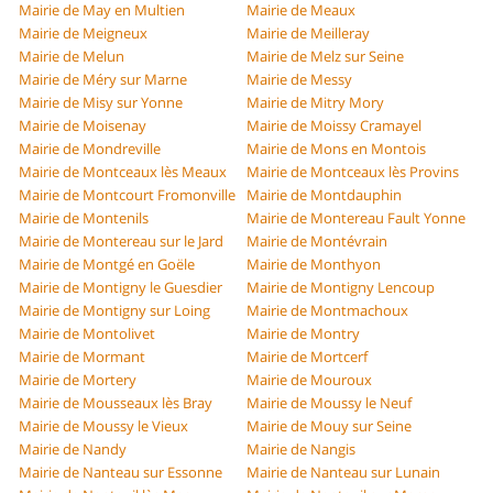
Mairie de May en Multien
Mairie de Meaux
Mairie de Meigneux
Mairie de Meilleray
Mairie de Melun
Mairie de Melz sur Seine
Mairie de Méry sur Marne
Mairie de Messy
Mairie de Misy sur Yonne
Mairie de Mitry Mory
Mairie de Moisenay
Mairie de Moissy Cramayel
Mairie de Mondreville
Mairie de Mons en Montois
Mairie de Montceaux lès Meaux
Mairie de Montceaux lès Provins
Mairie de Montcourt Fromonville
Mairie de Montdauphin
Mairie de Montenils
Mairie de Montereau Fault Yonne
Mairie de Montereau sur le Jard
Mairie de Montévrain
Mairie de Montgé en Goële
Mairie de Monthyon
Mairie de Montigny le Guesdier
Mairie de Montigny Lencoup
Mairie de Montigny sur Loing
Mairie de Montmachoux
Mairie de Montolivet
Mairie de Montry
Mairie de Mormant
Mairie de Mortcerf
Mairie de Mortery
Mairie de Mouroux
Mairie de Mousseaux lès Bray
Mairie de Moussy le Neuf
Mairie de Moussy le Vieux
Mairie de Mouy sur Seine
Mairie de Nandy
Mairie de Nangis
Mairie de Nanteau sur Essonne
Mairie de Nanteau sur Lunain