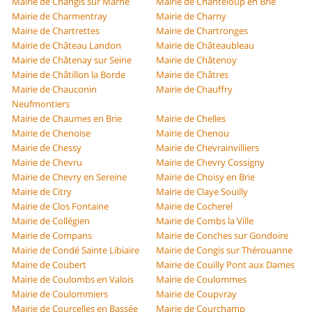
Mairie de Changis sur Marne
Mairie de Chanteloup en Brie
Mairie de Charmentray
Mairie de Charny
Mairie de Chartrettes
Mairie de Chartronges
Mairie de Château Landon
Mairie de Châteaubleau
Mairie de Châtenay sur Seine
Mairie de Châtenoy
Mairie de Châtillon la Borde
Mairie de Châtres
Mairie de Chauconin
Mairie de Chauffry
Neufmontiers
Mairie de Chaumes en Brie
Mairie de Chelles
Mairie de Chenoise
Mairie de Chenou
Mairie de Chessy
Mairie de Chevrainvilliers
Mairie de Chevru
Mairie de Chevry Cossigny
Mairie de Chevry en Sereine
Mairie de Choisy en Brie
Mairie de Citry
Mairie de Claye Souilly
Mairie de Clos Fontaine
Mairie de Cocherel
Mairie de Collégien
Mairie de Combs la Ville
Mairie de Compans
Mairie de Conches sur Gondoire
Mairie de Condé Sainte Libiaire
Mairie de Congis sur Thérouanne
Mairie de Coubert
Mairie de Couilly Pont aux Dames
Mairie de Coulombs en Valois
Mairie de Coulommes
Mairie de Coulommiers
Mairie de Coupvray
Mairie de Courcelles en Bassée
Mairie de Courchamp