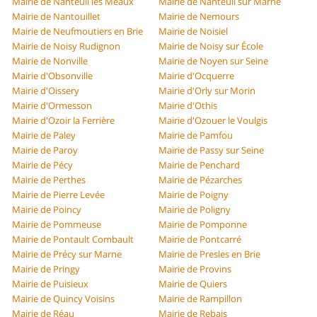
Mairie de Nanteuil lès Meaux
Mairie de Nanteuil sur Marne
Mairie de Nantouillet
Mairie de Nemours
Mairie de Neufmoutiers en Brie
Mairie de Noisiel
Mairie de Noisy Rudignon
Mairie de Noisy sur École
Mairie de Nonville
Mairie de Noyen sur Seine
Mairie d'Obsonville
Mairie d'Ocquerre
Mairie d'Oissery
Mairie d'Orly sur Morin
Mairie d'Ormesson
Mairie d'Othis
Mairie d'Ozoir la Ferrière
Mairie d'Ozouer le Voulgis
Mairie de Paley
Mairie de Pamfou
Mairie de Paroy
Mairie de Passy sur Seine
Mairie de Pécy
Mairie de Penchard
Mairie de Perthes
Mairie de Pézarches
Mairie de Pierre Levée
Mairie de Poigny
Mairie de Poincy
Mairie de Poligny
Mairie de Pommeuse
Mairie de Pomponne
Mairie de Pontault Combault
Mairie de Pontcarré
Mairie de Précy sur Marne
Mairie de Presles en Brie
Mairie de Pringy
Mairie de Provins
Mairie de Puisieux
Mairie de Quiers
Mairie de Quincy Voisins
Mairie de Rampillon
Mairie de Réau
Mairie de Rebais