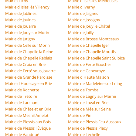
Mairie d'Ichy
Mairie d'Isles les Meldeuses
Mairie d'Isles lès Villenoy
Mairie d'Iverny
Mairie de Jablines
Mairie de Jaignes
Mairie de Jaulnes
Mairie de Jossigny
Mairie de Jouarre
Mairie de Jouy le Châtel
Mairie de Jouy sur Morin
Mairie de Juilly
Mairie de Jutigny
Mairie de Brosse Montceaux
Mairie de Celle sur Morin
Mairie de Chapelle Iger
Mairie de Chapelle la Reine
Mairie de Chapelle Moutils
Mairie de Chapelle Rablais
Mairie de Chapelle Saint Sulpice
Mairie de Croix en Brie
Mairie de Ferté Gaucher
Mairie de Ferté sous Jouarre
Mairie de Genevraye
Mairie de Grande Paroisse
Mairie d'Haute Maison
Mairie d'Houssaye en Brie
Mairie de Madeleine sur Loing
Mairie de Rochette
Mairie de Tombe
Mairie de Trétoire
Mairie de Lagny sur Marne
Mairie de Larchant
Mairie de Laval en Brie
Mairie de Châtelet en Brie
Mairie de Mée sur Seine
Mairie de Mesnil Amelot
Mairie de Pin
Mairie de Plessis aux Bois
Mairie de Plessis Feu Aussoux
Mairie de Plessis l'Évêque
Mairie de Plessis Placy
Mairie de Vaudoué
Mairie de Léchelle