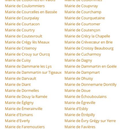
Mairie de Coulommiers
Mairie de Coupvray
Mairie de Courcelles en Bassée
Mairie de Courchamp
Mairie de Courpalay
Mairie de Courquetaine
Mairie de Courtacon
Mairie de Courtomer
Mairie de Courtry
Mairie de Coutençon
Mairie de Coutevroult
Mairie de Crécy la Chapelle
Mairie de Crégy lès Meaux
Mairie de Crèvecœur en Brie
Mairie de Crisenoy
Mairie de Croissy Beaubourg
Mairie de Crouy sur Ourcq
Mairie de Cucharmoy
Mairie de Cuisy
Mairie de Dagny
Mairie de Dammarie les Lys
Mairie de Dammartin en Goële
Mairie de Dammartin sur Tigeaux
Mairie de Dampmart
Mairie de Darvault
Mairie de Dhuisy
Mairie de Diant
Mairie de Donnemarie Dontilly
Mairie de Dormelles
Mairie de Doue
Mairie de Douy la Ramée
Mairie de Échouboulains
Mairie de Égligny
Mairie de Égreville
Mairie de Émerainville
Mairie d'Esbly
Mairie d'Esmans
Mairie de Étrépilly
Mairie d'Everly
Mairie de Évry Grégy sur Yerre
Mairie de Faremoutiers
Mairie de Favières