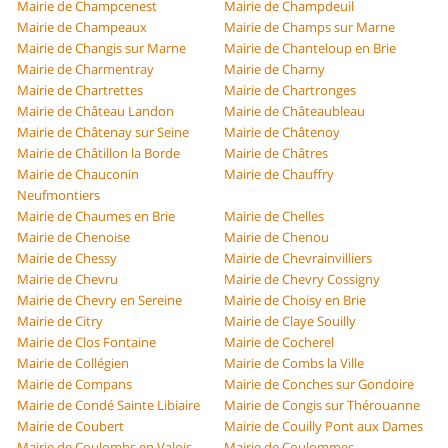
Mairie de Champcenest
Mairie de Champdeuil
Mairie de Champeaux
Mairie de Champs sur Marne
Mairie de Changis sur Marne
Mairie de Chanteloup en Brie
Mairie de Charmentray
Mairie de Charny
Mairie de Chartrettes
Mairie de Chartronges
Mairie de Château Landon
Mairie de Châteaubleau
Mairie de Châtenay sur Seine
Mairie de Châtenoy
Mairie de Châtillon la Borde
Mairie de Châtres
Mairie de Chauconin
Mairie de Chauffry
Neufmontiers
Mairie de Chaumes en Brie
Mairie de Chelles
Mairie de Chenoise
Mairie de Chenou
Mairie de Chessy
Mairie de Chevrainvilliers
Mairie de Chevru
Mairie de Chevry Cossigny
Mairie de Chevry en Sereine
Mairie de Choisy en Brie
Mairie de Citry
Mairie de Claye Souilly
Mairie de Clos Fontaine
Mairie de Cocherel
Mairie de Collégien
Mairie de Combs la Ville
Mairie de Compans
Mairie de Conches sur Gondoire
Mairie de Condé Sainte Libiaire
Mairie de Congis sur Thérouanne
Mairie de Coubert
Mairie de Couilly Pont aux Dames
Mairie de Coulombs en Valois
Mairie de Coulommes