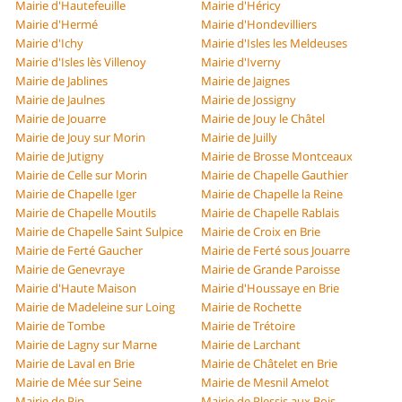
Mairie d'Hautefeuille
Mairie d'Héricy
Mairie d'Hermé
Mairie d'Hondevilliers
Mairie d'Ichy
Mairie d'Isles les Meldeuses
Mairie d'Isles lès Villenoy
Mairie d'Iverny
Mairie de Jablines
Mairie de Jaignes
Mairie de Jaulnes
Mairie de Jossigny
Mairie de Jouarre
Mairie de Jouy le Châtel
Mairie de Jouy sur Morin
Mairie de Juilly
Mairie de Jutigny
Mairie de Brosse Montceaux
Mairie de Celle sur Morin
Mairie de Chapelle Gauthier
Mairie de Chapelle Iger
Mairie de Chapelle la Reine
Mairie de Chapelle Moutils
Mairie de Chapelle Rablais
Mairie de Chapelle Saint Sulpice
Mairie de Croix en Brie
Mairie de Ferté Gaucher
Mairie de Ferté sous Jouarre
Mairie de Genevraye
Mairie de Grande Paroisse
Mairie d'Haute Maison
Mairie d'Houssaye en Brie
Mairie de Madeleine sur Loing
Mairie de Rochette
Mairie de Tombe
Mairie de Trétoire
Mairie de Lagny sur Marne
Mairie de Larchant
Mairie de Laval en Brie
Mairie de Châtelet en Brie
Mairie de Mée sur Seine
Mairie de Mesnil Amelot
Mairie de Pin
Mairie de Plessis aux Bois