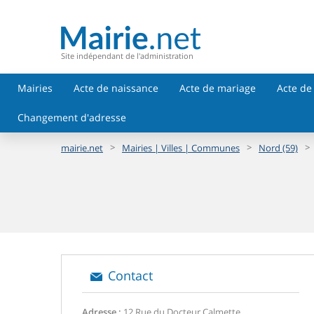
Site indépendant de l'administration
Mairies
Acte de naissance
Acte de mariage
Acte de
Changement d'adresse
>
>
>
mairie.net
Mairies | Villes | Communes
Nord (59)
Contact
Adresse :
12 Rue du Docteur Calmette