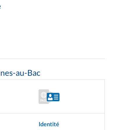
e
snes-au-Bac
Identité