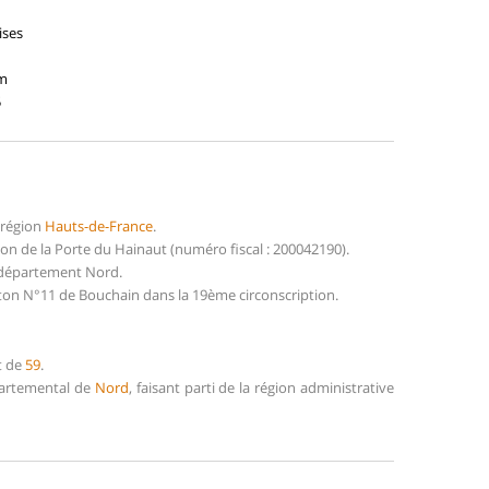
ises
3m
5
 région
Hauts-de-France
.
n de la Porte du Hainaut (numéro fiscal : 200042190).
 département Nord.
ton N°11 de Bouchain dans la 19ème circonscription.
t de
59
.
épartemental de
Nord
, faisant parti de la région administrative