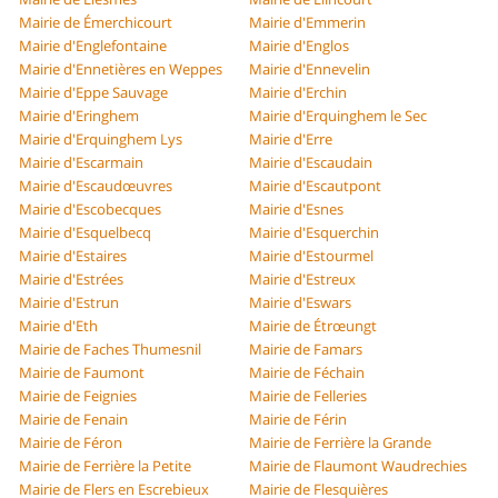
Mairie de Émerchicourt
Mairie d'Emmerin
Mairie d'Englefontaine
Mairie d'Englos
Mairie d'Ennetières en Weppes
Mairie d'Ennevelin
Mairie d'Eppe Sauvage
Mairie d'Erchin
Mairie d'Eringhem
Mairie d'Erquinghem le Sec
Mairie d'Erquinghem Lys
Mairie d'Erre
Mairie d'Escarmain
Mairie d'Escaudain
Mairie d'Escaudœuvres
Mairie d'Escautpont
Mairie d'Escobecques
Mairie d'Esnes
Mairie d'Esquelbecq
Mairie d'Esquerchin
Mairie d'Estaires
Mairie d'Estourmel
Mairie d'Estrées
Mairie d'Estreux
Mairie d'Estrun
Mairie d'Eswars
Mairie d'Eth
Mairie de Étrœungt
Mairie de Faches Thumesnil
Mairie de Famars
Mairie de Faumont
Mairie de Féchain
Mairie de Feignies
Mairie de Felleries
Mairie de Fenain
Mairie de Férin
Mairie de Féron
Mairie de Ferrière la Grande
Mairie de Ferrière la Petite
Mairie de Flaumont Waudrechies
Mairie de Flers en Escrebieux
Mairie de Flesquières