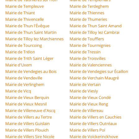
Mairie de Templeuve
Mairie de Terdeghem
Mairie de Thiant
Mairie de Thiennes
Mairie de Thivencelle
Mairie de Thumeries
Mairie de Thun l'Évêque
Mairie de Thun Saint Amand
Mairie de Thun Saint Martin
Mairie de Tilloy lez Cambrai
Mairie de Tilloy lez Marchiennes
Mairie de Toufflers
Mairie de Tourcoing
Mairie de Tourmignies
Mairie de Trélon
Mairie de Tressin
Mairie de Trith Saint Léger
Mairie de Troisvilles
Mairie d'Uxem
Mairie de Valenciennes
Mairie de Vendegies au Bois
Mairie de Vendegies sur Écaillon
Mairie de Vendeville
Mairie de Verchain Maugré
Mairie de Verlinghem
Mairie de Vertain
Mairie de Vicq
Mairie de Viesly
Mairie de Vieux Berquin
Mairie de Vieux Condé
Mairie de Vieux Mesnil
Mairie de Vieux Reng
Mairie de Villeneuve d'Ascq
Mairie de Villereau
Mairie de Villers au Tertre
Mairie de Villers en Cauchies
Mairie de Villers Guislain
Mairie de Villers Outréaux
Mairie de Villers Plouich
Mairie de Villers Pol
Mairie de Villers Sire Nicole
Mairie de Volckerinckhove