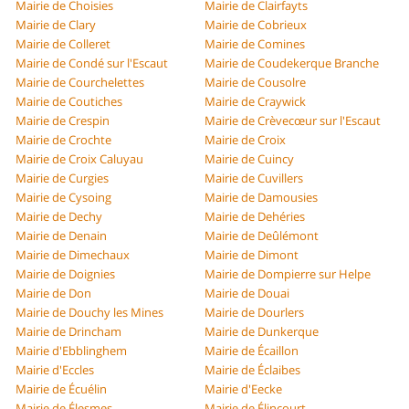
Mairie de Choisies
Mairie de Clairfayts
Mairie de Clary
Mairie de Cobrieux
Mairie de Colleret
Mairie de Comines
Mairie de Condé sur l'Escaut
Mairie de Coudekerque Branche
Mairie de Courchelettes
Mairie de Cousolre
Mairie de Coutiches
Mairie de Craywick
Mairie de Crespin
Mairie de Crèvecœur sur l'Escaut
Mairie de Crochte
Mairie de Croix
Mairie de Croix Caluyau
Mairie de Cuincy
Mairie de Curgies
Mairie de Cuvillers
Mairie de Cysoing
Mairie de Damousies
Mairie de Dechy
Mairie de Dehéries
Mairie de Denain
Mairie de Deûlémont
Mairie de Dimechaux
Mairie de Dimont
Mairie de Doignies
Mairie de Dompierre sur Helpe
Mairie de Don
Mairie de Douai
Mairie de Douchy les Mines
Mairie de Dourlers
Mairie de Drincham
Mairie de Dunkerque
Mairie d'Ebblinghem
Mairie de Écaillon
Mairie d'Eccles
Mairie de Éclaibes
Mairie de Écuélin
Mairie d'Eecke
Mairie de Élesmes
Mairie de Élincourt