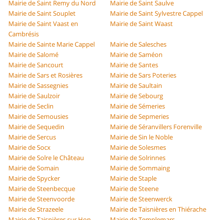
Mairie de Saint Remy du Nord
Mairie de Saint Saulve
Mairie de Saint Souplet
Mairie de Saint Sylvestre Cappel
Mairie de Saint Vaast en
Mairie de Saint Waast
Cambrésis
Mairie de Sainte Marie Cappel
Mairie de Salesches
Mairie de Salomé
Mairie de Saméon
Mairie de Sancourt
Mairie de Santes
Mairie de Sars et Rosières
Mairie de Sars Poteries
Mairie de Sassegnies
Mairie de Saultain
Mairie de Saulzoir
Mairie de Sebourg
Mairie de Seclin
Mairie de Sémeries
Mairie de Semousies
Mairie de Sepmeries
Mairie de Sequedin
Mairie de Séranvillers Forenville
Mairie de Sercus
Mairie de Sin le Noble
Mairie de Socx
Mairie de Solesmes
Mairie de Solre le Château
Mairie de Solrinnes
Mairie de Somain
Mairie de Sommaing
Mairie de Spycker
Mairie de Staple
Mairie de Steenbecque
Mairie de Steene
Mairie de Steenvoorde
Mairie de Steenwerck
Mairie de Strazeele
Mairie de Taisnières en Thiérache
Mairie de Taisnières sur Hon
Mairie de Templemars