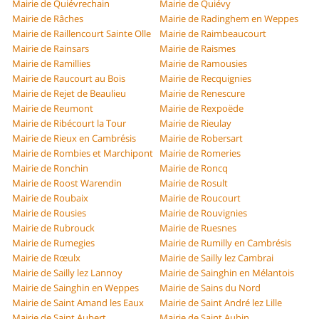
Mairie de Quiévrechain
Mairie de Quiévy
Mairie de Râches
Mairie de Radinghem en Weppes
Mairie de Raillencourt Sainte Olle
Mairie de Raimbeaucourt
Mairie de Rainsars
Mairie de Raismes
Mairie de Ramillies
Mairie de Ramousies
Mairie de Raucourt au Bois
Mairie de Recquignies
Mairie de Rejet de Beaulieu
Mairie de Renescure
Mairie de Reumont
Mairie de Rexpoëde
Mairie de Ribécourt la Tour
Mairie de Rieulay
Mairie de Rieux en Cambrésis
Mairie de Robersart
Mairie de Rombies et Marchipont
Mairie de Romeries
Mairie de Ronchin
Mairie de Roncq
Mairie de Roost Warendin
Mairie de Rosult
Mairie de Roubaix
Mairie de Roucourt
Mairie de Rousies
Mairie de Rouvignies
Mairie de Rubrouck
Mairie de Ruesnes
Mairie de Rumegies
Mairie de Rumilly en Cambrésis
Mairie de Rœulx
Mairie de Sailly lez Cambrai
Mairie de Sailly lez Lannoy
Mairie de Sainghin en Mélantois
Mairie de Sainghin en Weppes
Mairie de Sains du Nord
Mairie de Saint Amand les Eaux
Mairie de Saint André lez Lille
Mairie de Saint Aubert
Mairie de Saint Aubin