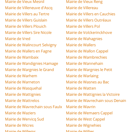
Mairie de Vieux Mesnil
Mairie de Vieux Reng
Mairie de Villeneuve d'Ascq
Mairie de Villereau
Mairie de Villers au Tertre
Mairie de Villers en Cauchies
Mairie de Villers Guislain
Mairie de Villers Outréaux
Mairie de Villers Plouich
Mairie de Villers Pol
Mairie de Villers Sire Nicole
Mairie de Volckerinckhove
Mairie de Vred
Mairie de Wahagnies
Mairie de Walincourt Selvigny
Mairie de Wallers
Mairie de Wallers en Fagne
Mairie de Wallon Cappel
Mairie de Wambaix
Mairie de Wambrechies
Mairie de Wandignies Hamage
Mairie de Wannehain
Mairie de Wargnies le Grand
Mairie de Wargnies le Petit
Mairie de Warhem
Mairie de Warlaing
Mairie de Warneton
Mairie de Wasnes au Bac
Mairie de Wasquehal
Mairie de Watten
Mairie de Wattignies
Mairie de Wattignies la Victoire
Mairie de Wattrelos
Mairie de Wavrechain sous Denain
Mairie de Wavrechain sous Faulx
Mairie de Wavrin
Mairie de Waziers
Mairie de Wemaers Cappel
Mairie de Wervicq Sud
Mairie de West Cappel
Mairie de Wicres
Mairie de Wignehies
Mairie de Willems
Mairie de Willies