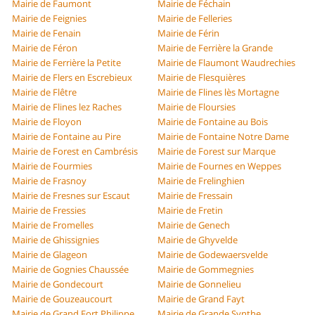
Mairie de Faumont
Mairie de Féchain
Mairie de Feignies
Mairie de Felleries
Mairie de Fenain
Mairie de Férin
Mairie de Féron
Mairie de Ferrière la Grande
Mairie de Ferrière la Petite
Mairie de Flaumont Waudrechies
Mairie de Flers en Escrebieux
Mairie de Flesquières
Mairie de Flêtre
Mairie de Flines lès Mortagne
Mairie de Flines lez Raches
Mairie de Floursies
Mairie de Floyon
Mairie de Fontaine au Bois
Mairie de Fontaine au Pire
Mairie de Fontaine Notre Dame
Mairie de Forest en Cambrésis
Mairie de Forest sur Marque
Mairie de Fourmies
Mairie de Fournes en Weppes
Mairie de Frasnoy
Mairie de Frelinghien
Mairie de Fresnes sur Escaut
Mairie de Fressain
Mairie de Fressies
Mairie de Fretin
Mairie de Fromelles
Mairie de Genech
Mairie de Ghissignies
Mairie de Ghyvelde
Mairie de Glageon
Mairie de Godewaersvelde
Mairie de Gognies Chaussée
Mairie de Gommegnies
Mairie de Gondecourt
Mairie de Gonnelieu
Mairie de Gouzeaucourt
Mairie de Grand Fayt
Mairie de Grand Fort Philippe
Mairie de Grande Synthe