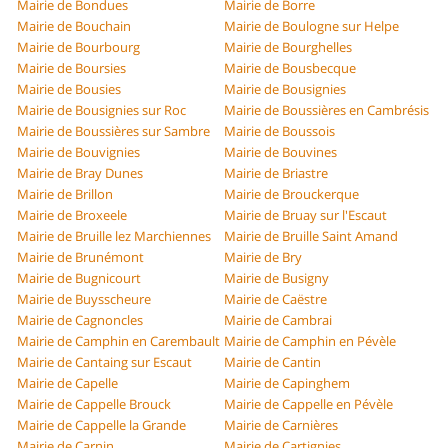
Mairie de Bondues
Mairie de Borre
Mairie de Bouchain
Mairie de Boulogne sur Helpe
Mairie de Bourbourg
Mairie de Bourghelles
Mairie de Boursies
Mairie de Bousbecque
Mairie de Bousies
Mairie de Bousignies
Mairie de Bousignies sur Roc
Mairie de Boussières en Cambrésis
Mairie de Boussières sur Sambre
Mairie de Boussois
Mairie de Bouvignies
Mairie de Bouvines
Mairie de Bray Dunes
Mairie de Briastre
Mairie de Brillon
Mairie de Brouckerque
Mairie de Broxeele
Mairie de Bruay sur l'Escaut
Mairie de Bruille lez Marchiennes
Mairie de Bruille Saint Amand
Mairie de Brunémont
Mairie de Bry
Mairie de Bugnicourt
Mairie de Busigny
Mairie de Buysscheure
Mairie de Caëstre
Mairie de Cagnoncles
Mairie de Cambrai
Mairie de Camphin en Carembault
Mairie de Camphin en Pévèle
Mairie de Cantaing sur Escaut
Mairie de Cantin
Mairie de Capelle
Mairie de Capinghem
Mairie de Cappelle Brouck
Mairie de Cappelle en Pévèle
Mairie de Cappelle la Grande
Mairie de Carnières
Mairie de Carnin
Mairie de Cartignies