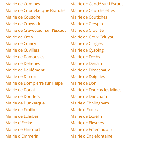
Mairie de Comines
Mairie de Condé sur l'Escaut
Mairie de Coudekerque Branche
Mairie de Courchelettes
Mairie de Cousolre
Mairie de Coutiches
Mairie de Craywick
Mairie de Crespin
Mairie de Crèvecœur sur l'Escaut
Mairie de Crochte
Mairie de Croix
Mairie de Croix Caluyau
Mairie de Cuincy
Mairie de Curgies
Mairie de Cuvillers
Mairie de Cysoing
Mairie de Damousies
Mairie de Dechy
Mairie de Dehéries
Mairie de Denain
Mairie de Deûlémont
Mairie de Dimechaux
Mairie de Dimont
Mairie de Doignies
Mairie de Dompierre sur Helpe
Mairie de Don
Mairie de Douai
Mairie de Douchy les Mines
Mairie de Dourlers
Mairie de Drincham
Mairie de Dunkerque
Mairie d'Ebblinghem
Mairie de Écaillon
Mairie d'Eccles
Mairie de Éclaibes
Mairie de Écuélin
Mairie d'Eecke
Mairie de Élesmes
Mairie de Élincourt
Mairie de Émerchicourt
Mairie d'Emmerin
Mairie d'Englefontaine