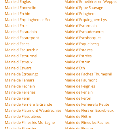
Mairie d'Englos
Mairie d'Ennetières en Weppes
Mairie d'Ennevelin
Mairie d'Eppe Sauvage
Mairie d'Erchin
Mairie d'Eringhem
Mairie d'Erquinghem le Sec
Mairie d'Erquinghem Lys
Mairie d'Erre
Mairie d'Escarmain
Mairie d'Escaudain
Mairie d'Escaudœuvres
Mairie d'Escautpont
Mairie d'Escobecques
Mairie d'Esnes
Mairie d'Esquelbecq
Mairie d'Esquerchin
Mairie d'Estaires
Mairie d'Estourmel
Mairie d'Estrées
Mairie d'Estreux
Mairie d'Estrun
Mairie d'Eswars
Mairie d'Eth
Mairie de Étrœungt
Mairie de Faches Thumesnil
Mairie de Famars
Mairie de Faumont
Mairie de Féchain
Mairie de Feignies
Mairie de Felleries
Mairie de Fenain
Mairie de Férin
Mairie de Féron
Mairie de Ferrière la Grande
Mairie de Ferrière la Petite
Mairie de Flaumont Waudrechies
Mairie de Flers en Escrebieux
Mairie de Flesquières
Mairie de Flêtre
Mairie de Flines lès Mortagne
Mairie de Flines lez Raches
Mairie de Floursies
Mairie de Floyon