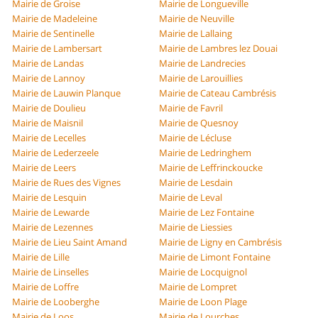
Mairie de Groise
Mairie de Longueville
Mairie de Madeleine
Mairie de Neuville
Mairie de Sentinelle
Mairie de Lallaing
Mairie de Lambersart
Mairie de Lambres lez Douai
Mairie de Landas
Mairie de Landrecies
Mairie de Lannoy
Mairie de Larouillies
Mairie de Lauwin Planque
Mairie de Cateau Cambrésis
Mairie de Doulieu
Mairie de Favril
Mairie de Maisnil
Mairie de Quesnoy
Mairie de Lecelles
Mairie de Lécluse
Mairie de Lederzeele
Mairie de Ledringhem
Mairie de Leers
Mairie de Leffrinckoucke
Mairie de Rues des Vignes
Mairie de Lesdain
Mairie de Lesquin
Mairie de Leval
Mairie de Lewarde
Mairie de Lez Fontaine
Mairie de Lezennes
Mairie de Liessies
Mairie de Lieu Saint Amand
Mairie de Ligny en Cambrésis
Mairie de Lille
Mairie de Limont Fontaine
Mairie de Linselles
Mairie de Locquignol
Mairie de Loffre
Mairie de Lompret
Mairie de Looberghe
Mairie de Loon Plage
Mairie de Loos
Mairie de Lourches