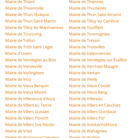
Mairie de Thiant
Mairie de Thiennes
Mairie de Thivencelle
Mairie de Thumeries
Mairie de Thun l'Évêque
Mairie de Thun Saint Amand
Mairie de Thun Saint Martin
Mairie de Tilloy lez Cambrai
Mairie de Tilloy lez Marchiennes
Mairie de Toufflers
Mairie de Tourcoing
Mairie de Tourmignies
Mairie de Trélon
Mairie de Tressin
Mairie de Trith Saint Léger
Mairie de Troisvilles
Mairie d'Uxem
Mairie de Valenciennes
Mairie de Vendegies au Bois
Mairie de Vendegies sur Écaillon
Mairie de Vendeville
Mairie de Verchain Maugré
Mairie de Verlinghem
Mairie de Vertain
Mairie de Vicq
Mairie de Viesly
Mairie de Vieux Berquin
Mairie de Vieux Condé
Mairie de Vieux Mesnil
Mairie de Vieux Reng
Mairie de Villeneuve d'Ascq
Mairie de Villereau
Mairie de Villers au Tertre
Mairie de Villers en Cauchies
Mairie de Villers Guislain
Mairie de Villers Outréaux
Mairie de Villers Plouich
Mairie de Villers Pol
Mairie de Villers Sire Nicole
Mairie de Volckerinckhove
Mairie de Vred
Mairie de Wahagnies
Mairie de Walincourt Selvigny
Mairie de Wallers