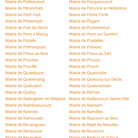
Mairie de Paillencourt
Mairie de Pecquencourt
Mairie de Pérenchies
Mairie de Péronne en Mélantois
Mairie de Petit Fayt
Mairie de Petite Forêt
Mairie de Phalempin
Mairie de Pitgam
Mairie de Poix du Nord
Mairie de Pommereuil
Mairie de Pont à Marcq
Mairie de Pont sur Sambre
Mairie de Potelle
Mairie de Pradelles
Mairie de Prémesques
Mairie de Préseau
Mairie de Preux au Bois
Mairie de Preux au Sart
Mairie de Prisches
Mairie de Prouvy
Mairie de Proville
Mairie de Provin
Mairie de Quaëdypre
Mairie de Quarouble
Mairie de Quérénaing
Mairie de Quesnoy sur Deûle
Mairie de Quiévelon
Mairie de Quiévrechain
Mairie de Quiévy
Mairie de Râches
Mairie de Radinghem en Weppes
Mairie de Raillencourt Sainte Olle
Mairie de Raimbeaucourt
Mairie de Rainsars
Mairie de Raismes
Mairie de Ramillies
Mairie de Ramousies
Mairie de Raucourt au Bois
Mairie de Recquignies
Mairie de Rejet de Beaulieu
Mairie de Renescure
Mairie de Reumont
Mairie de Rexpoëde
Mairie de Ribécourt la Tour