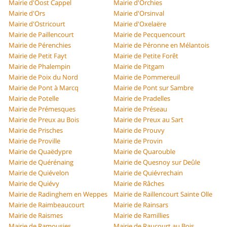
Mairie d'Oost Cappel
Mairie d'Orchies
Mairie d'Ors
Mairie d'Orsinval
Mairie d'Ostricourt
Mairie d'Oxelaëre
Mairie de Paillencourt
Mairie de Pecquencourt
Mairie de Pérenchies
Mairie de Péronne en Mélantois
Mairie de Petit Fayt
Mairie de Petite Forêt
Mairie de Phalempin
Mairie de Pitgam
Mairie de Poix du Nord
Mairie de Pommereuil
Mairie de Pont à Marcq
Mairie de Pont sur Sambre
Mairie de Potelle
Mairie de Pradelles
Mairie de Prémesques
Mairie de Préseau
Mairie de Preux au Bois
Mairie de Preux au Sart
Mairie de Prisches
Mairie de Prouvy
Mairie de Proville
Mairie de Provin
Mairie de Quaëdypre
Mairie de Quarouble
Mairie de Quérénaing
Mairie de Quesnoy sur Deûle
Mairie de Quiévelon
Mairie de Quiévrechain
Mairie de Quiévy
Mairie de Râches
Mairie de Radinghem en Weppes
Mairie de Raillencourt Sainte Olle
Mairie de Raimbeaucourt
Mairie de Rainsars
Mairie de Raismes
Mairie de Ramillies
Mairie de Ramousies
Mairie de Raucourt au Bois