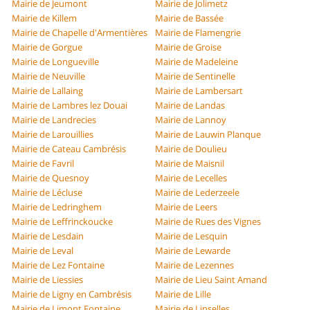
Mairie de Jeumont
Mairie de Jolimetz
Mairie de Killem
Mairie de Bassée
Mairie de Chapelle d'Armentières
Mairie de Flamengrie
Mairie de Gorgue
Mairie de Groise
Mairie de Longueville
Mairie de Madeleine
Mairie de Neuville
Mairie de Sentinelle
Mairie de Lallaing
Mairie de Lambersart
Mairie de Lambres lez Douai
Mairie de Landas
Mairie de Landrecies
Mairie de Lannoy
Mairie de Larouillies
Mairie de Lauwin Planque
Mairie de Cateau Cambrésis
Mairie de Doulieu
Mairie de Favril
Mairie de Maisnil
Mairie de Quesnoy
Mairie de Lecelles
Mairie de Lécluse
Mairie de Lederzeele
Mairie de Ledringhem
Mairie de Leers
Mairie de Leffrinckoucke
Mairie de Rues des Vignes
Mairie de Lesdain
Mairie de Lesquin
Mairie de Leval
Mairie de Lewarde
Mairie de Lez Fontaine
Mairie de Lezennes
Mairie de Liessies
Mairie de Lieu Saint Amand
Mairie de Ligny en Cambrésis
Mairie de Lille
Mairie de Limont Fontaine
Mairie de Linselles