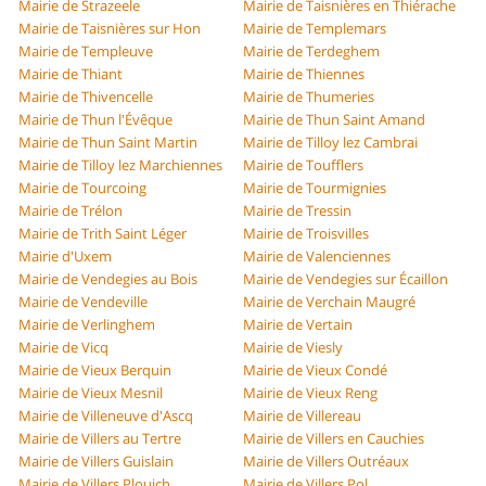
Mairie de Strazeele
Mairie de Taisnières en Thiérache
Mairie de Taisnières sur Hon
Mairie de Templemars
Mairie de Templeuve
Mairie de Terdeghem
Mairie de Thiant
Mairie de Thiennes
Mairie de Thivencelle
Mairie de Thumeries
Mairie de Thun l'Évêque
Mairie de Thun Saint Amand
Mairie de Thun Saint Martin
Mairie de Tilloy lez Cambrai
Mairie de Tilloy lez Marchiennes
Mairie de Toufflers
Mairie de Tourcoing
Mairie de Tourmignies
Mairie de Trélon
Mairie de Tressin
Mairie de Trith Saint Léger
Mairie de Troisvilles
Mairie d'Uxem
Mairie de Valenciennes
Mairie de Vendegies au Bois
Mairie de Vendegies sur Écaillon
Mairie de Vendeville
Mairie de Verchain Maugré
Mairie de Verlinghem
Mairie de Vertain
Mairie de Vicq
Mairie de Viesly
Mairie de Vieux Berquin
Mairie de Vieux Condé
Mairie de Vieux Mesnil
Mairie de Vieux Reng
Mairie de Villeneuve d'Ascq
Mairie de Villereau
Mairie de Villers au Tertre
Mairie de Villers en Cauchies
Mairie de Villers Guislain
Mairie de Villers Outréaux
Mairie de Villers Plouich
Mairie de Villers Pol