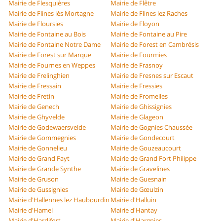
Mairie de Flesquières
Mairie de Flêtre
Mairie de Flines lès Mortagne
Mairie de Flines lez Raches
Mairie de Floursies
Mairie de Floyon
Mairie de Fontaine au Bois
Mairie de Fontaine au Pire
Mairie de Fontaine Notre Dame
Mairie de Forest en Cambrésis
Mairie de Forest sur Marque
Mairie de Fourmies
Mairie de Fournes en Weppes
Mairie de Frasnoy
Mairie de Frelinghien
Mairie de Fresnes sur Escaut
Mairie de Fressain
Mairie de Fressies
Mairie de Fretin
Mairie de Fromelles
Mairie de Genech
Mairie de Ghissignies
Mairie de Ghyvelde
Mairie de Glageon
Mairie de Godewaersvelde
Mairie de Gognies Chaussée
Mairie de Gommegnies
Mairie de Gondecourt
Mairie de Gonnelieu
Mairie de Gouzeaucourt
Mairie de Grand Fayt
Mairie de Grand Fort Philippe
Mairie de Grande Synthe
Mairie de Gravelines
Mairie de Gruson
Mairie de Guesnain
Mairie de Gussignies
Mairie de Gœulzin
Mairie d'Hallennes lez Haubourdin
Mairie d'Halluin
Mairie d'Hamel
Mairie d'Hantay
Mairie d'Hardifort
Mairie d'Hargnies