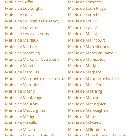
Mairie de Loffre
Mairie de Lompret
Mairie de Looberghe
Mairie de Loon Plage
Mairie de Loos
Mairie de Lourches
Mairie de Louvignies Quesnoy
Mairie de Louvil
Mairie de Louvroil
Mairie de Lynde
Mairie de Lys lez Lannoy
Mairie de Maing
Mairie de Mairieux
Mairie de Malincourt
Mairie de Marbaix
Mairie de Marchiennes
Mairie de Marcoing
Mairie de Marcq en Barœul
Mairie de Marcq en Ostrevent
Mairie de Maresches
Mairie de Maretz
Mairie de Marly
Mairie de Maroilles
Mairie de Marpent
Mairie de Marquette en Ostrevant
Mairie de Marquette lez Lille
Mairie de Marquillies
Mairie de Masnières
Mairie de Masny
Mairie de Mastaing
Mairie de Maubeuge
Mairie de Maulde
Mairie de Maurois
Mairie de Mazinghien
Mairie de Mecquignies
Mairie de Merckeghem
Mairie de Mérignies
Mairie de Merris
Mairie de Merville
Mairie de Méteren
Mairie de Millam
Mairie de Millonfosse
Mairie de Monceau Saint Waast
Mairie de Monchaux sur Écaillon