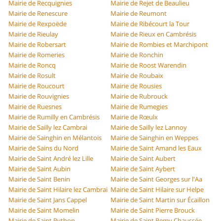
Mairie de Recquignies
Mairie de Rejet de Beaulieu
Mairie de Renescure
Mairie de Reumont
Mairie de Rexpoëde
Mairie de Ribécourt la Tour
Mairie de Rieulay
Mairie de Rieux en Cambrésis
Mairie de Robersart
Mairie de Rombies et Marchipont
Mairie de Romeries
Mairie de Ronchin
Mairie de Roncq
Mairie de Roost Warendin
Mairie de Rosult
Mairie de Roubaix
Mairie de Roucourt
Mairie de Rousies
Mairie de Rouvignies
Mairie de Rubrouck
Mairie de Ruesnes
Mairie de Rumegies
Mairie de Rumilly en Cambrésis
Mairie de Rœulx
Mairie de Sailly lez Cambrai
Mairie de Sailly lez Lannoy
Mairie de Sainghin en Mélantois
Mairie de Sainghin en Weppes
Mairie de Sains du Nord
Mairie de Saint Amand les Eaux
Mairie de Saint André lez Lille
Mairie de Saint Aubert
Mairie de Saint Aubin
Mairie de Saint Aybert
Mairie de Saint Benin
Mairie de Saint Georges sur l'Aa
Mairie de Saint Hilaire lez Cambrai
Mairie de Saint Hilaire sur Helpe
Mairie de Saint Jans Cappel
Mairie de Saint Martin sur Écaillon
Mairie de Saint Momelin
Mairie de Saint Pierre Brouck
Mairie de Saint Python
Mairie de Saint Remy Chaussée