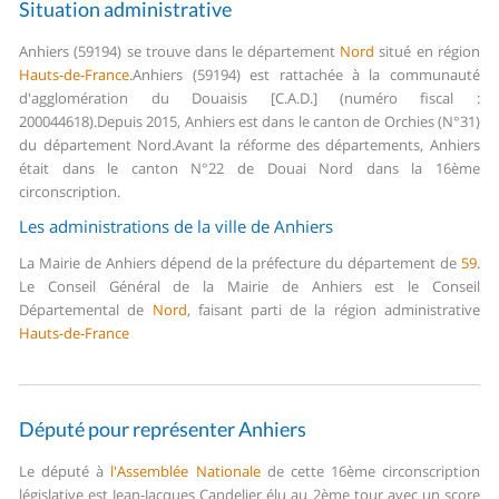
Situation administrative
Anhiers (59194) se trouve dans le département
Nord
situé en région
Hauts-de-France
.
Anhiers (59194) est rattachée à la communauté
d'agglomération du Douaisis [C.A.D.] (numéro fiscal :
200044618).
Depuis 2015, Anhiers est dans le canton de Orchies (N°31)
du département Nord.
Avant la réforme des départements, Anhiers
était dans le canton N°22 de Douai Nord dans la 16ème
circonscription.
Les administrations de la ville de Anhiers
La Mairie de Anhiers dépend de la préfecture du département de
59
.
Le Conseil Général de la Mairie de Anhiers est le Conseil
Départemental de
Nord
, faisant parti de la région administrative
Hauts-de-France
Député pour représenter Anhiers
Le député à
l'Assemblée Nationale
de cette 16ème circonscription
législative est Jean-Jacques Candelier élu au 2ème tour avec un score