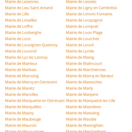
Mairie de Lezennes
Mairie de Liessies
Mairie de Lieu Saint Amand
Mairie de Ligny en Cambrésis
Mairie de Lille
Mairie de Limont Fontaine
Mairie de Linselles
Mairie de Locquignol
Mairie de Loffre
Mairie de Lompret
Mairie de Looberghe
Mairie de Loon Plage
Mairie de Loos
Mairie de Lourches
Mairie de Louvignies Quesnoy
Mairie de Louvil
Mairie de Louvroil
Mairie de Lynde
Mairie de Lys lez Lannoy
Mairie de Maing
Mairie de Mairieux
Mairie de Malincourt
Mairie de Marbaix
Mairie de Marchiennes
Mairie de Marcoing
Mairie de Marcq en Barœul
Mairie de Marcq en Ostrevent
Mairie de Maresches
Mairie de Maretz
Mairie de Marly
Mairie de Maroilles
Mairie de Marpent
Mairie de Marquette en Ostrevant
Mairie de Marquette lez Lille
Mairie de Marquillies
Mairie de Masnières
Mairie de Masny
Mairie de Mastaing
Mairie de Maubeuge
Mairie de Maulde
Mairie de Maurois
Mairie de Mazinghien
Mairie de Mecquignies
Mairie de Merckeghem