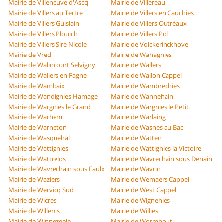
Mairie de Villeneuve d'Ascq
Mairie de Villereau
Mairie de Villers au Tertre
Mairie de Villers en Cauchies
Mairie de Villers Guislain
Mairie de Villers Outréaux
Mairie de Villers Plouich
Mairie de Villers Pol
Mairie de Villers Sire Nicole
Mairie de Volckerinckhove
Mairie de Vred
Mairie de Wahagnies
Mairie de Walincourt Selvigny
Mairie de Wallers
Mairie de Wallers en Fagne
Mairie de Wallon Cappel
Mairie de Wambaix
Mairie de Wambrechies
Mairie de Wandignies Hamage
Mairie de Wannehain
Mairie de Wargnies le Grand
Mairie de Wargnies le Petit
Mairie de Warhem
Mairie de Warlaing
Mairie de Warneton
Mairie de Wasnes au Bac
Mairie de Wasquehal
Mairie de Watten
Mairie de Wattignies
Mairie de Wattignies la Victoire
Mairie de Wattrelos
Mairie de Wavrechain sous Denain
Mairie de Wavrechain sous Faulx
Mairie de Wavrin
Mairie de Waziers
Mairie de Wemaers Cappel
Mairie de Wervicq Sud
Mairie de West Cappel
Mairie de Wicres
Mairie de Wignehies
Mairie de Willems
Mairie de Willies
Mairie de Winnezeele
Mairie de Wormhout