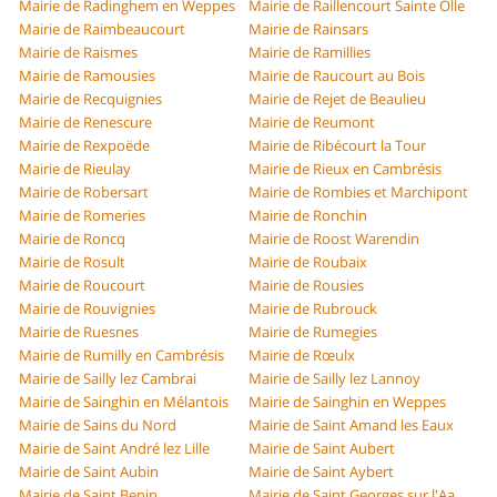
Mairie de Radinghem en Weppes
Mairie de Raillencourt Sainte Olle
Mairie de Raimbeaucourt
Mairie de Rainsars
Mairie de Raismes
Mairie de Ramillies
Mairie de Ramousies
Mairie de Raucourt au Bois
Mairie de Recquignies
Mairie de Rejet de Beaulieu
Mairie de Renescure
Mairie de Reumont
Mairie de Rexpoëde
Mairie de Ribécourt la Tour
Mairie de Rieulay
Mairie de Rieux en Cambrésis
Mairie de Robersart
Mairie de Rombies et Marchipont
Mairie de Romeries
Mairie de Ronchin
Mairie de Roncq
Mairie de Roost Warendin
Mairie de Rosult
Mairie de Roubaix
Mairie de Roucourt
Mairie de Rousies
Mairie de Rouvignies
Mairie de Rubrouck
Mairie de Ruesnes
Mairie de Rumegies
Mairie de Rumilly en Cambrésis
Mairie de Rœulx
Mairie de Sailly lez Cambrai
Mairie de Sailly lez Lannoy
Mairie de Sainghin en Mélantois
Mairie de Sainghin en Weppes
Mairie de Sains du Nord
Mairie de Saint Amand les Eaux
Mairie de Saint André lez Lille
Mairie de Saint Aubert
Mairie de Saint Aubin
Mairie de Saint Aybert
Mairie de Saint Benin
Mairie de Saint Georges sur l'Aa