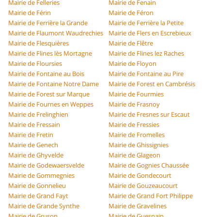
Mairie de Felleries
Mairie de Fenain
Mairie de Férin
Mairie de Féron
Mairie de Ferrière la Grande
Mairie de Ferrière la Petite
Mairie de Flaumont Waudrechies
Mairie de Flers en Escrebieux
Mairie de Flesquières
Mairie de Flêtre
Mairie de Flines lès Mortagne
Mairie de Flines lez Raches
Mairie de Floursies
Mairie de Floyon
Mairie de Fontaine au Bois
Mairie de Fontaine au Pire
Mairie de Fontaine Notre Dame
Mairie de Forest en Cambrésis
Mairie de Forest sur Marque
Mairie de Fourmies
Mairie de Fournes en Weppes
Mairie de Frasnoy
Mairie de Frelinghien
Mairie de Fresnes sur Escaut
Mairie de Fressain
Mairie de Fressies
Mairie de Fretin
Mairie de Fromelles
Mairie de Genech
Mairie de Ghissignies
Mairie de Ghyvelde
Mairie de Glageon
Mairie de Godewaersvelde
Mairie de Gognies Chaussée
Mairie de Gommegnies
Mairie de Gondecourt
Mairie de Gonnelieu
Mairie de Gouzeaucourt
Mairie de Grand Fayt
Mairie de Grand Fort Philippe
Mairie de Grande Synthe
Mairie de Gravelines
Mairie de Gruson
Mairie de Guesnain