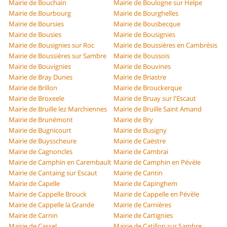
Mairie de Bouchain
Mairie de Boulogne sur Helpe
Mairie de Bourbourg
Mairie de Bourghelles
Mairie de Boursies
Mairie de Bousbecque
Mairie de Bousies
Mairie de Bousignies
Mairie de Bousignies sur Roc
Mairie de Boussières en Cambrésis
Mairie de Boussières sur Sambre
Mairie de Boussois
Mairie de Bouvignies
Mairie de Bouvines
Mairie de Bray Dunes
Mairie de Briastre
Mairie de Brillon
Mairie de Brouckerque
Mairie de Broxeele
Mairie de Bruay sur l'Escaut
Mairie de Bruille lez Marchiennes
Mairie de Bruille Saint Amand
Mairie de Brunémont
Mairie de Bry
Mairie de Bugnicourt
Mairie de Busigny
Mairie de Buysscheure
Mairie de Caëstre
Mairie de Cagnoncles
Mairie de Cambrai
Mairie de Camphin en Carembault
Mairie de Camphin en Pévèle
Mairie de Cantaing sur Escaut
Mairie de Cantin
Mairie de Capelle
Mairie de Capinghem
Mairie de Cappelle Brouck
Mairie de Cappelle en Pévèle
Mairie de Cappelle la Grande
Mairie de Carnières
Mairie de Carnin
Mairie de Cartignies
Mairie de Cassel
Mairie de Catillon sur Sambre